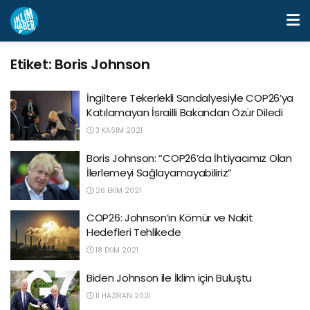
Etiket:
Boris Johnson
İngiltere Tekerlekli Sandalyesiyle COP26’ya
Katılamayan İsrailli Bakandan Özür Diledi
3 KASIM 2021
Boris Johnson: “COP26’da İhtiyacımız Olan
İlerlemeyi Sağlayamayabiliriz”
26 EKIM 2021
COP26: Johnson’ın Kömür ve Nakit
Hedefleri Tehlikede
18 EKIM 2021
Biden Johnson ile İklim için Buluştu
11 HAZIRAN 2021