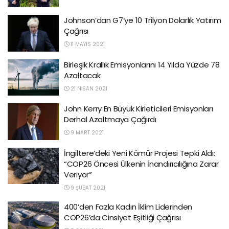
Johnson’dan G7’ye 10 Trilyon Dolarlık Yatırım
Çağrısı
11 MAYIS 2021
Birleşik Krallık Emisyonlarını 14 Yılda Yüzde 78
Azaltacak
21 NISAN 2021
John Kerry En Büyük Kirleticileri Emisyonları
Derhal Azaltmaya Çağırdı
9 MART 2021
İngiltere’deki Yeni Kömür Projesi Tepki Aldı:
“COP26 Öncesi Ülkenin İnandırıcılığına Zarar
Veriyor”
9 ŞUBAT 2021
400’den Fazla Kadın İklim Liderinden
COP26’da Cinsiyet Eşitliği Çağrısı