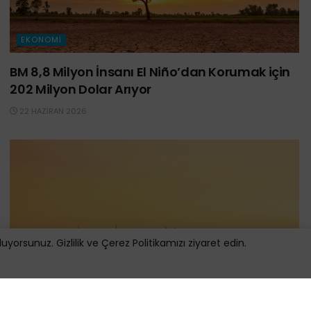
EKONOMI
BM 8,8 Milyon İnsanı El Niño’dan Korumak için
202 Milyon Dolar Arıyor
22 HAZIRAN 2026
orsunuz. Gizlilik ve Çerez Politikamızı ziyaret edin.
EKONOMI
Dünya Bankası’ndan Türkiye’ye 400 Milyon