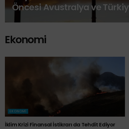
Öncesi Avustralya ve Türki
Ekonomi
EKONOMI
İklim Krizi Finansal İstikrarı da Tehdit Ediyor