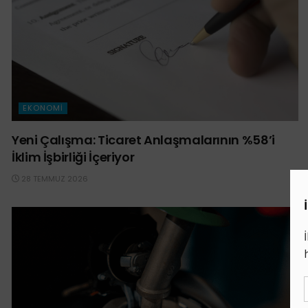
EKONOMI
Yeni Çalışma: Ticaret Anlaşmalarının %58’i
İklim İşbirliği İçeriyor
28 TEMMUZ 2026