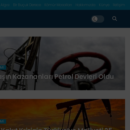
 Algısı
Bir Buçuk Derece
Kömür Masalları
Hakkımızda
Künye
İletişim
MI
şın Kazananları Petrol Devleri Oldu
MI