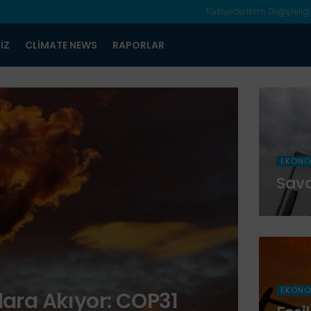
Türkiye’de İklim Değişlikliği
IZ
CLIMATE NEWS
RAPORLAR
EKONO
Sava
EKONO
tlara Akıyor: COP31