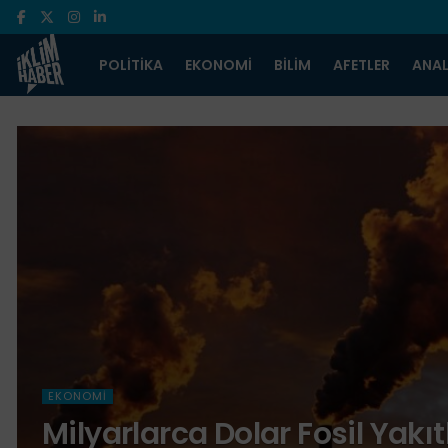
POLITIKA
EKONOMI
BILIM
AFETLER
ANAL
EKONOMI
Milyarlarca Dolar Fosil Yakı