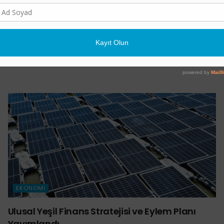
EKONOMI
Süper El Nino Gıda Fiyatlarını Uçuracak
14 TEMMUZ 2026
EKONOMI
Ulusal Yeşil Finans Stratejisi ve Eylem Planı
Yayımlandı