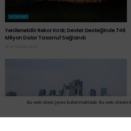
EKONOMI
Yenilenebilir Rekor Kırdı; Devlet Desteğinde 746
Milyon Dolar Tasarruf Sağlandı
23 HAZIRAN 2026
Bu web sitesi çerez kullanmaktadır. Bu web sitesini 
EKONOMI
COP31’e Giden Yolda İş Dünyasının Nasıl bir