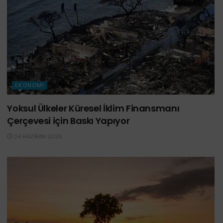
EKONOMI
Yoksul Ülkeler Küresel İklim Finansmanı
Çerçevesi için Baskı Yapıyor
24 HAZIRAN 2026