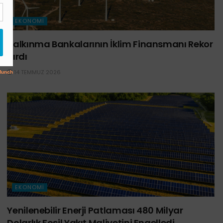
EKONOMI
Kalkınma Bankalarının İklim Finansmanı Rekor
Kırdı
14 TEMMUZ 2026
EKONOMI
Yenilenebilir Enerji Patlaması 480 Milyar
Dolarlık Fosil Yakıt Maliyetini Engelledi