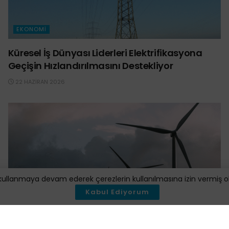
EKONOMI
Küresel İş Dünyası Liderleri Elektrifikasyona
Geçişin Hızlandırılmasını Destekliyor
22 HAZIRAN 2026
kullanmaya devam ederek çerezlerin kullanılmasına izin vermiş oluy
Kabul Ediyorum
EKONOMI
2026 Sonunda Küresel Enerji Yatırımlarının 3,4