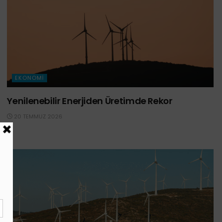
EKONOMI
Yenilenebilir Enerjiden Üretimde Rekor
20 TEMMUZ 2026