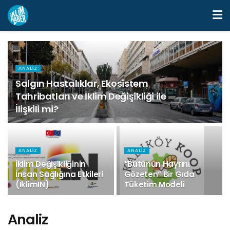
ANALIZ
Salgın Hastalıklar, Ekosistem
Tahribatları ve İklim Değişikliği ile
İlişkili mi?
ANALIZ
ANALIZ
İklim Değişikliğinin
“Bütünün Hayrını
İnsan Sağlığına Etkileri
Gözeten” Bir Gıda
(İklimIN)
Tüketim Modeli
Analiz