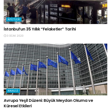
AFETLER
İstanbul’un 35 Yıllık “Felaketler” Tarihi
3 OCAK 2020
ANALIZ
Avrupa Yeşil Düzeni: Büyük Meydan Okuma ve
Küresel Etkileri