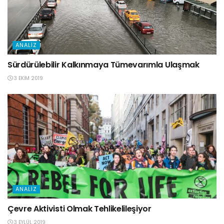
ANALIZ
Sürdürülebilir Kalkınmaya Tümevarımla Ulaşmak
3 EKIM 2019
ANALIZ
Çevre Aktivisti Olmak Tehlikelileşiyor
3 EYLÜL 2019