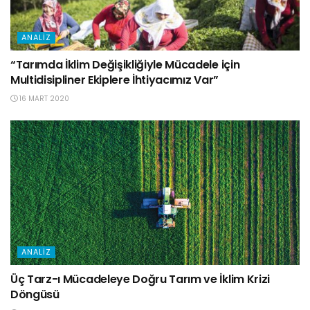
ANALIZ
“Tarımda İklim Değişikliğiyle Mücadele için
Multidisipliner Ekiplere İhtiyacımız Var”
16 MART 2020
ANALIZ
Üç Tarz-ı Mücadeleye Doğru Tarım ve İklim Krizi
Döngüsü