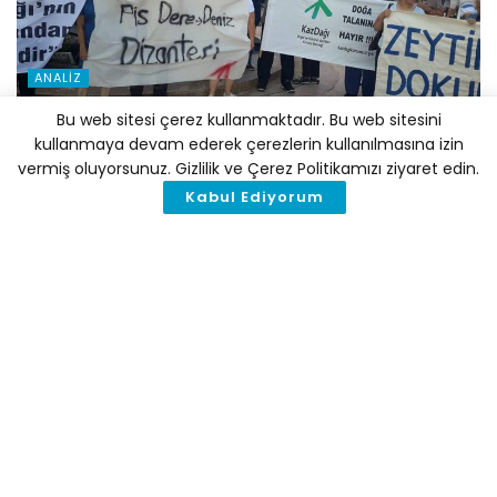
ANALIZ
Türkiye’de Enerji Adaleti İhtilaflarını Anlamak için Bir
Bu web sitesi çerez kullanmaktadır. Bu web sitesini
Haritalama Çalışması
kullanmaya devam ederek çerezlerin kullanılmasına izin
vermiş oluyorsunuz. Gizlilik ve Çerez Politikamızı ziyaret edin.
29 MAYIS 2019
Kabul Ediyorum
ANALIZ
Türkiye Seragazı Emisyon İstatistiklerinden Ne
Anlamalıyız?