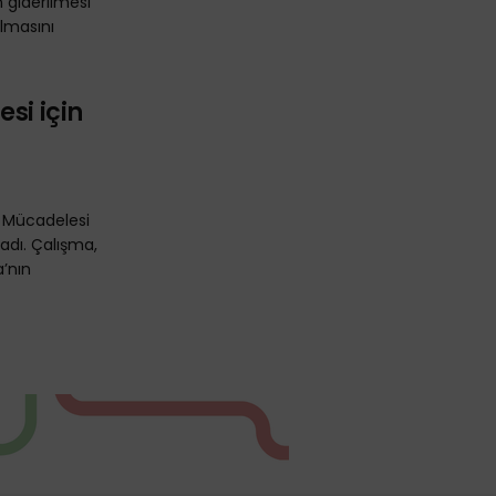
 giderilmesi
ılmasını
si için
ti Mücadelesi
ladı. Çalışma,
’nın