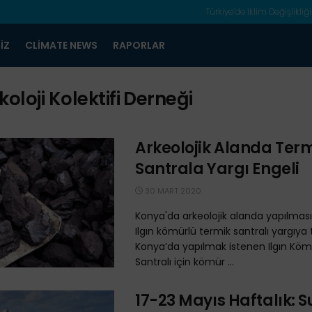
Türkiye’de İklim Değişlikliği
IZ
CLIMATE NEWS
RAPORLAR
koloji Kolektifi Derneği
Arkeolojik Alanda Ter
Santrala Yargı Engeli
30 MART 2020
Konya'da arkeolojik alanda yapılmas
Ilgın kömürlü termik santralı yargıya t
Konya’da yapılmak istenen Ilgın Köm
Santralı için kömür ...
17-23 Mayıs Haftalık: S