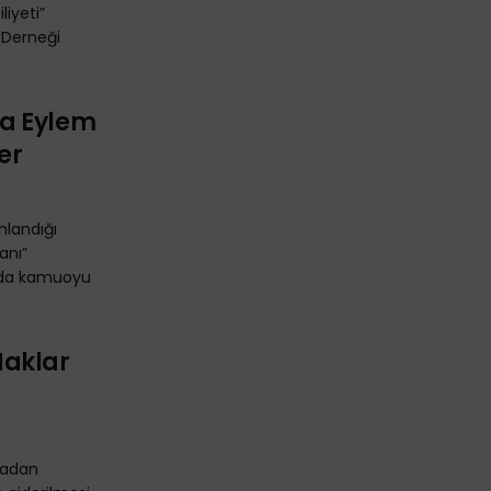
liyeti”
i Derneği
a Eylem
er
nlandığı
anı”
ında kamuoyu
 Haklar
kmadan