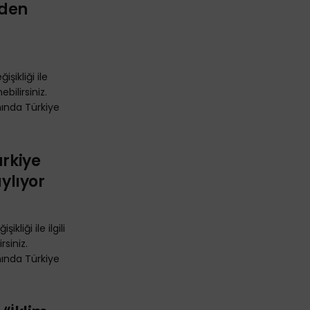
nden
işikliği ile
bilirsiniz.
nında Türkiye
ürkiye
aylıyor
kliği ile ilgili
siniz.
nında Türkiye