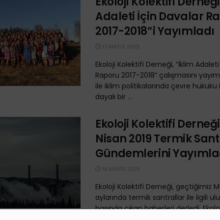
Ekoloji Kolektifi Derneği
Adaleti İçin Davalar R
2017-2018”i Yayımladı
17 MAYIS 2019
Ekoloji Kolektifi Derneği, “İklim Adalet
Raporu 2017-2018” çalışmasını yayım
ile iklim politikalarında çevre hukuku 
dayalı bir ...
Ekoloji Kolektifi Derneğ
Nisan 2019 Termik Sant
Gündemlerini Yayımla
15 MAYIS 2019
Ekoloji Kolektifi Derneği, geçtiğimiz 
aylarında termik santrallar ile ilgili ul
basında çıkan haberleri derledi. Ekoloji