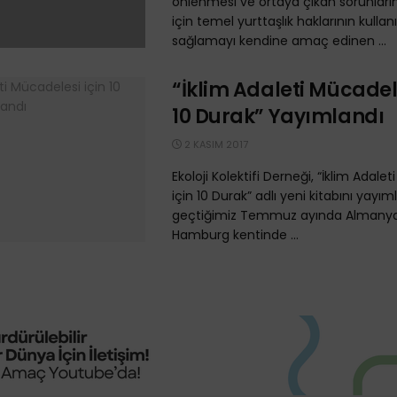
önlenmesi ve ortaya çıkan sorunların
için temel yurttaşlık haklarının kullan
sağlamayı kendine amaç edinen ...
“İklim Adaleti Mücadele
10 Durak” Yayımlandı
2 KASIM 2017
Ekoloji Kolektifi Derneği, “İklim Adale
için 10 Durak” adlı yeni kitabını yayım
geçtiğimiz Temmuz ayında Almanya
Hamburg kentinde ...