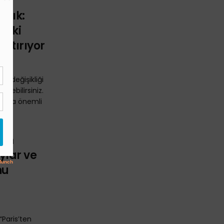
alık:
daki
Artırıyor
im değişikliği
renebilirsiniz.
anında önemli
ten
aylar ve
nu
“Paris’ten