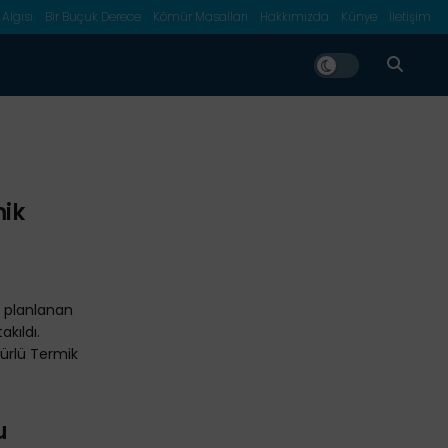
 Algısı
Bir Buçuk Derece
Kömür Masalları
Hakkımızda
Künye
İletişim
mik
ı planlanan
akıldı.
ürlü Termik
u