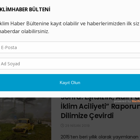
26 Nisan – 2 Mayıs Haft
İklim Değişikliği Dünya
Ekonomik Adaletsizliği 
6 MAYIS 2019
26 Nisan-2 Mayıs tarihleri arasında ikl
ile ilgili neler yaşandığını aşağıdan öğ
Geçtiğimiz hafta iklim değişikliği al
gelişmeler ...
Ekoloji Kolektifi, “Paris’
Sonra: Eşitsizlik, Adil P
İklim Aciliyeti” Raporu
Dilimize Çevirdi
29 NISAN 2019
2015’ten beri yıllık olarak yayımlanan 