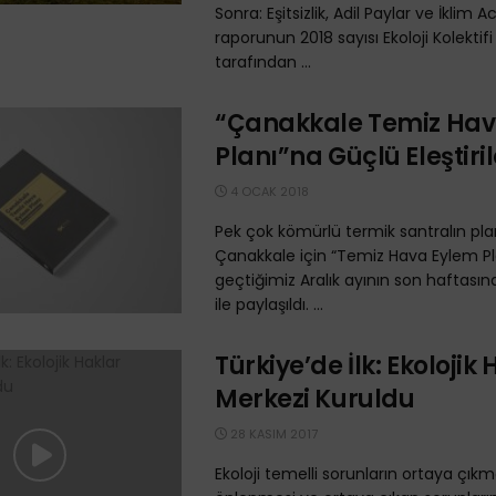
Sonra: Eşitsizlik, Adil Paylar ve İklim Aci
raporunun 2018 sayısı Ekoloji Kolektif
tarafından ...
“Çanakkale Temiz Hav
Planı”na Güçlü Eleştiril
4 OCAK 2018
Pek çok kömürlü termik santralın pla
Çanakkale için “Temiz Hava Eylem Pl
geçtiğimiz Aralık ayının son haftas
ile paylaşıldı. ...
Türkiye’de İlk: Ekolojik
Merkezi Kuruldu
28 KASIM 2017
Ekoloji temelli sorunların ortaya çı