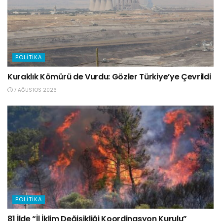
POLITIKA
Kuraklık Kömürü de Vurdu: Gözler Türkiye’ye Çevrildi
7 AĞUSTOS 2026
POLITIKA
81 İlde “İl İklim Değişikliği Koordinasyon Kurulu”