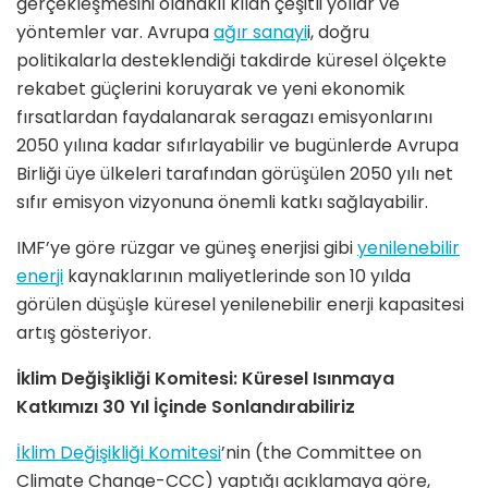
gerçekleşmesini olanaklı kılan çeşitli yollar ve
yöntemler var. Avrupa
ağır sanayi
i, doğru
politikalarla desteklendiği takdirde küresel ölçekte
rekabet güçlerini koruyarak ve yeni ekonomik
fırsatlardan faydalanarak seragazı emisyonlarını
2050 yılına kadar sıfırlayabilir ve bugünlerde Avrupa
Birliği üye ülkeleri tarafından görüşülen 2050 yılı net
sıfır emisyon vizyonuna önemli katkı sağlayabilir.
IMF’ye göre rüzgar ve güneş enerjisi gibi
yenilenebilir
enerji
kaynaklarının maliyetlerinde son 10 yılda
görülen düşüşle küresel yenilenebilir enerji kapasitesi
artış gösteriyor.
İklim Değişikliği Komitesi: Küresel Isınmaya
Katkımızı 30 Yıl İçinde Sonlandırabiliriz
İklim Değişikliği Komitesi
’nin (the Committee on
Climate Change-CCC) yaptığı açıklamaya göre,