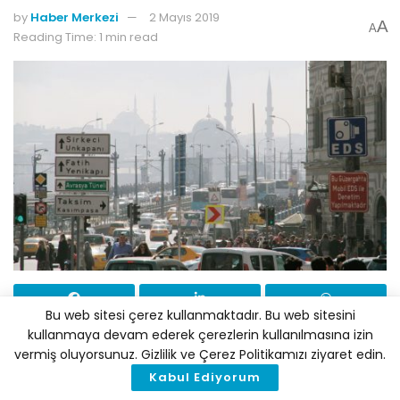
by
Haber Merkezi
2 Mayıs 2019
A
A
Reading Time: 1 min read
Bu web sitesi çerez kullanmaktadır. Bu web sitesini
kullanmaya devam ederek çerezlerin kullanılmasına izin
Ulaşımda Enerji Verimliliğinin Artırılmasına İlişkin
vermiş oluyorsunuz. Gizlilik ve Çerez Politikamızı ziyaret edin.
Usul ve Esaslar Hakkında Yönetmelik Resmi
Kabul Ediyorum
Gazete’de yayımlandı. Yönetmelik ile ulaşımdan