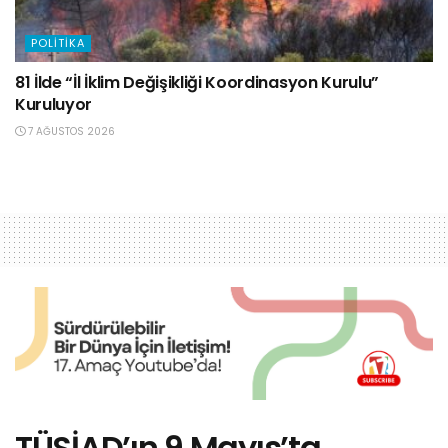
POLITIKA
81 İlde “İl İklim Değişikliği Koordinasyon Kurulu”
Kuruluyor
7 AĞUSTOS 2026
TÜSİAD’ın 9 Mayıs’ta