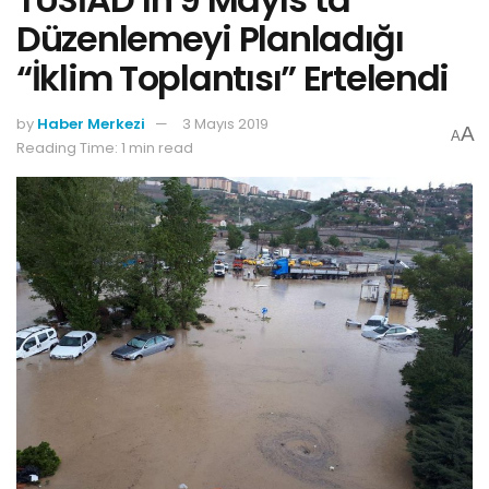
Düzenlemeyi Planladığı
“İklim Toplantısı” Ertelendi
by
Haber Merkezi
3 Mayıs 2019
A
A
Reading Time: 1 min read