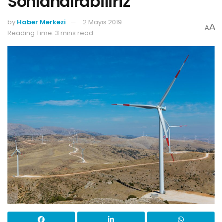
Sonlandırabiliriz
by
Haber Merkezi
2 Mayıs 2019
A
A
Reading Time: 3 mins read