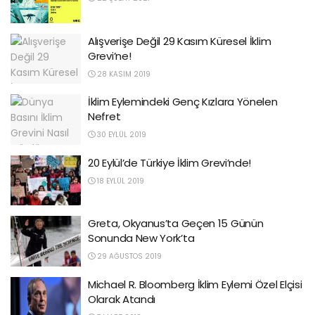
Alışverişe Değil 29 Kasım Küresel İklim
Grevi’ne!
28 KASIM 2019
İklim Eylemindeki Genç Kızlara Yönelen
Nefret
30 EYLÜL 2019
20 Eylül’de Türkiye İklim Grevi’nde!
18 EYLÜL 2019
Greta, Okyanus’ta Geçen 15 Günün
Sonunda New York’ta
29 AĞUSTOS 2019
Michael R. Bloomberg İklim Eylemi Özel Elçisi
Olarak Atandı