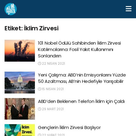
Etiket:
İklim Zirvesi
101 Nobel Ödülü Sahibinden İklim Zirvesi
Katılımcılarına: Fosil Yakıt Kullanımını
Sonlandırın
22 NISAN 2021
Yeni Çalışma: ABD’nin Emisyonlarını Yüzde
50 Azaltması, AB’nin Hedefiyle Yarışabilir
15 NISAN 2021
ABD’den Beklenen Telefon İklim için Çaldı
29 MART 2021
Gençlerin İklim Zirvesi Başlıyor
22 ŞUBAT 2021