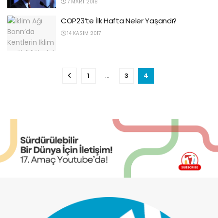
7 MART 2018
COP23’te İlk Hafta Neler Yaşandı?
14 KASIM 2017
1
…
3
4