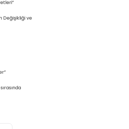
etleri”
Değişikliği ve
er”
 sırasında