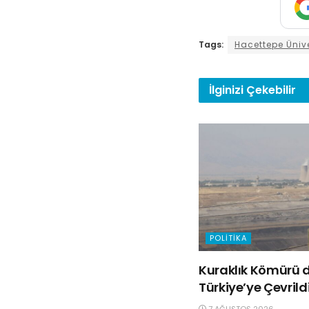
Tags:
Hacettepe Ünive
İlginizi
Çekebilir
POLITIKA
Kuraklık Kömürü d
Türkiye’ye Çevrild
7 AĞUSTOS 2026