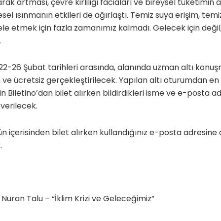
ak artması, çevre kirliliği faciaları ve bireysel tüketimin a
esel ısınmanın etkileri de ağırlaştı. Temiz suya erişim, temi
ele etmek için fazla zamanımız kalmadı. Gelecek için değil
.
i, 22-26 Şubat tarihleri arasında, alanında uzman altı kon
ve ücretsiz gerçekleştirilecek. Yapılan altı oturumdan en
n Biletino’dan bilet alırken bildirdikleri isme ve e-posta adr
 verilecek.
 içerisinden bilet alırken kullandığınız e-posta adresin
.
 Nuran Talu – “İklim Krizi ve Geleceğimiz”