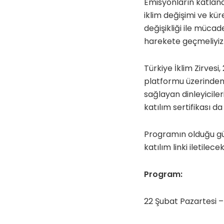
Emisyonların katlanar
iklim değişimi ve kür
değişikliği ile mücad
harekete geçmeliyiz
Türkiye İklim Zirves
platformu üzerinden 
sağlayan dinleyicileri
katılım sertifikası da
Programın olduğu gün
katılım linki iletilecek
Program:
22 Şubat Pazartesi –