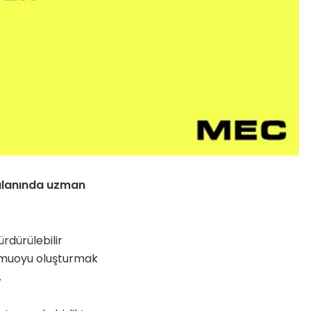
 alanında uzman
rdürülebilir
 kamuoyu oluşturmak
.