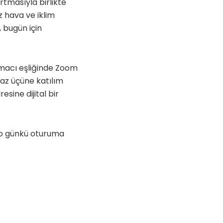
rtmasıyla birlikte
z hava ve iklim
, bugün için
uşmacı eşliğinde Zoom
 az üçüne katılım
esine dijital bir
e o günkü oturuma