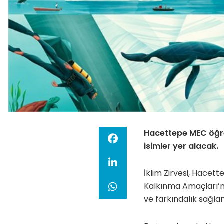
Hacettepe MEC öğre
isimler yer alacak.
İklim Zirvesi, Hacett
Kalkınma Amaçları’nd
ve farkındalık sağla