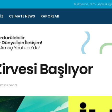
Türkiye’de İklim Değişlikliği
IZ
CLIMATE NEWS
RAPORLAR
irvesi Başlıyor
 mins read