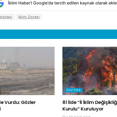
İklim Haber'i Google'da tercih edilen kaynak olarak ekle
rsitesi
İklim Zirvesi
POLITIKA
e Vurdu: Gözler
81 İlde “İl İklim Değişik
i
Kurulu” Kuruluyor
7 AĞUSTOS 2026