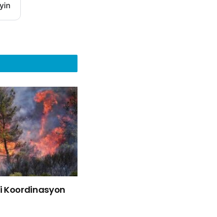
yin
liği Koordinasyon