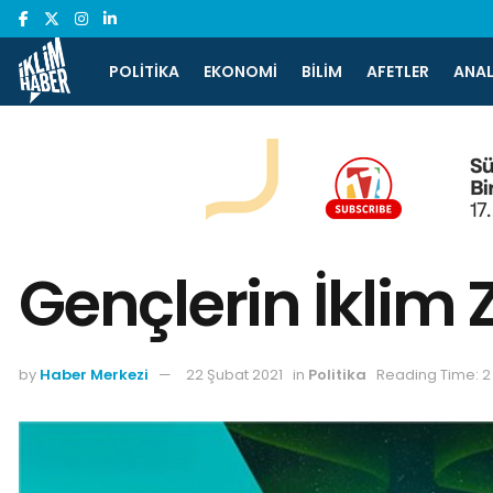
POLITIKA
EKONOMI
BILIM
AFETLER
ANAL
Gençlerin İklim Z
by
Haber Merkezi
22 Şubat 2021
in
Politika
Reading Time: 2