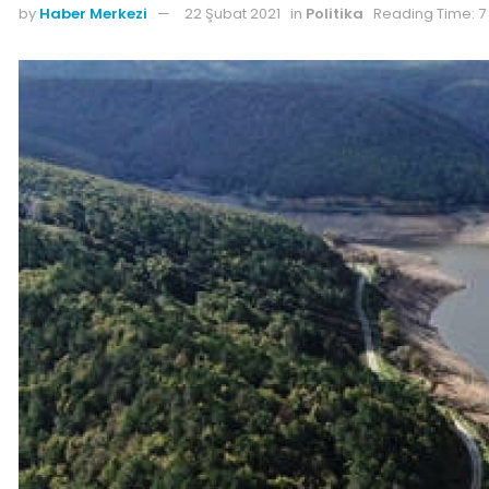
by
Haber Merkezi
22 Şubat 2021
in
Politika
Reading Time: 7