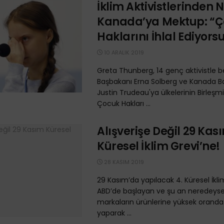
İklim Aktivistlerinden 
Kanada’ya Mektup: “
Haklarını İhlal Ediyors
10 ARALIK 2019
Greta Thunberg, 14 genç aktivistle 
Başbakanı Erna Solberg ve Kanada B
Justin Trudeau'ya ülkelerinin Birleşmiş
Çocuk Hakları ...
Alışverişe Değil 29 Kas
Küresel İklim Grevi’ne!
28 KASIM 2019
29 Kasım’da yapılacak 4. Küresel İkli
ABD’de başlayan ve şu an neredeys
markaların ürünlerine yüksek oranda
yaparak ...