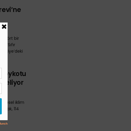
revi’ne
n dört bir
, “Sıfır
Türkiye’deki
 Boykotu
 Geliyor
 küresel iklim
racak, 114