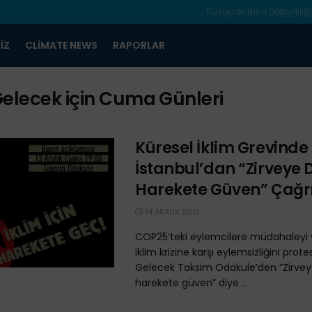
Türkiye’de İklim Değişlikliği
IZ
CLIMATE NEWS
RAPORLAR
elecek için Cuma Günleri
Küresel İklim Grevinde
İstanbul’dan “Zirveye D
Harekete Güven” Çağrı
14 ARALIK 2019
COP25’teki eylemcilere müdahaleyi ve
iklim krizine karşı eylemsizliğini prote
Gelecek Taksim Odakule’den “Zirvey
harekete güven” diye ...