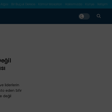
 Algısı
Bir Buçuk Derece
Kömür Masalları
Hakkımızda
Künye
İletişim
eğil
sı
 liderlerin
sto eden Sıfır
e değil