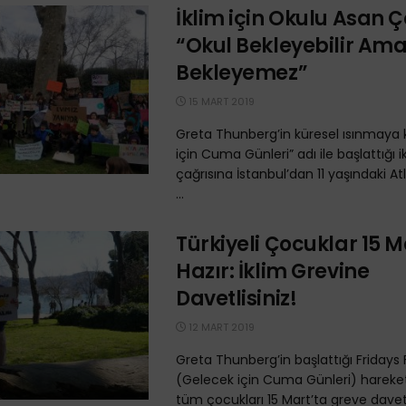
İklim için Okulu Asan 
“Okul Bekleyebilir Ama
Bekleyemez”
15 MART 2019
Greta Thunberg’in küresel ısınmaya 
için Cuma Günleri” adı ile başlattığı i
çağrısına İstanbul’dan 11 yaşındaki At
...
Türkiyeli Çocuklar 15 M
Hazır: İklim Grevine
Davetlisiniz!
12 MART 2019
Greta Thunberg’in başlattığı Fridays 
(Gelecek için Cuma Günleri) hareket
tüm çocukları 15 Mart’ta greve davet