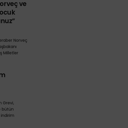
Norveç ve
Çocuk
unuz”
beraber Norveç
aşbakanı
 Milletler
ım
m Grevi,
e bütün
 indirim