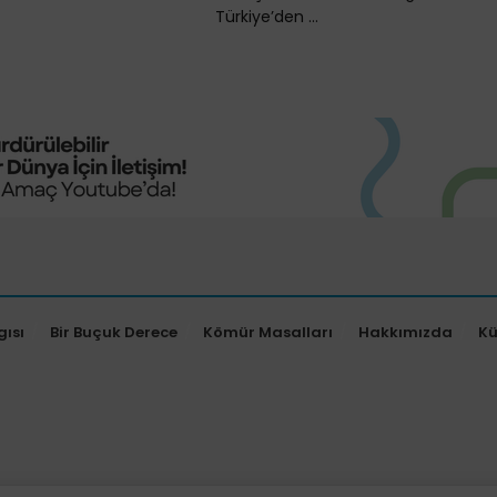
Türkiye’den ...
gısı
Bir Buçuk Derece
Kömür Masalları
Hakkımızda
K