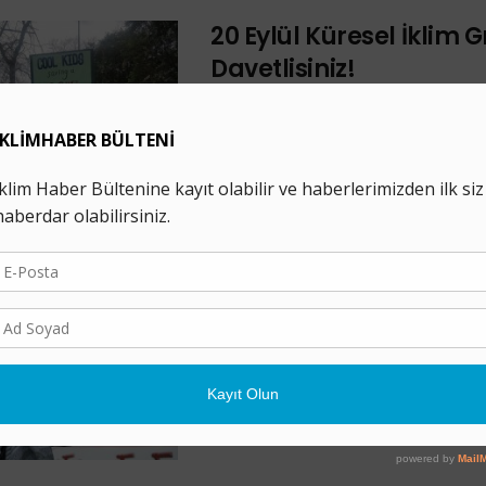
20 Eylül Küresel İklim G
Davetlisiniz!
10 EYLÜL 2019
20-27 Eylül tarihleri arasında dünyanı
yanında gerçekleşecek iklim grevlerine
Gelecek” adı altında bir araya gelen 
ekoloji ...
Çocuklar Küresel İklim
İçin İkinci Kez Bir Araya
23 MAYIS 2019
Genç iklim aktivistleri yarın ikinci kez
boykotuna katılarak iklim için okulu kı
ülkede 1.400 şehir ve kasabada ...