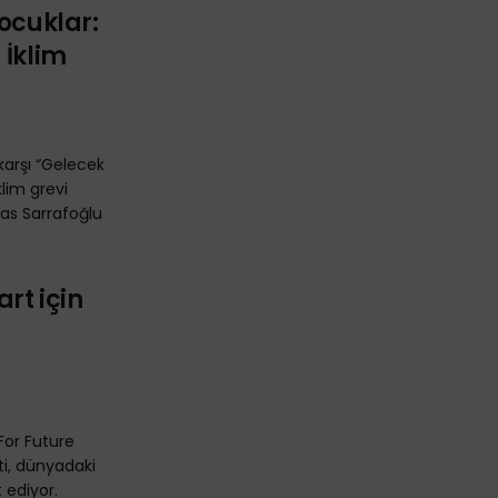
Çocuklar:
 İklim
karşı “Gelecek
klim grevi
las Sarrafoğlu
art için
For Future
i, dünyadaki
 ediyor.