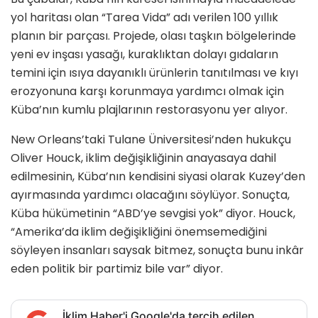
yol haritası olan “Tarea Vida” adı verilen 100 yıllık
planın bir parçası. Projede, olası taşkın bölgelerinde
yeni ev inşası yasağı, kuraklıktan dolayı gıdaların
temini için ısıya dayanıklı ürünlerin tanıtılması ve kıyı
erozyonuna karşı korunmaya yardımcı olmak için
Küba’nın kumlu plajlarının restorasyonu yer alıyor.
New Orleans’taki Tulane Üniversitesi’nden hukukçu
Oliver Houck, iklim değişikliğinin anayasaya dahil
edilmesinin, Küba’nın kendisini siyasi olarak Kuzey’den
ayırmasında yardımcı olacağını söylüyor. Sonuçta,
Küba hükümetinin “ABD’ye sevgisi yok” diyor. Houck,
“Amerika’da iklim değişikliğini önemsemediğini
söyleyen insanları saysak bitmez, sonuçta bunu inkâr
eden politik bir partimiz bile var” diyor.
İklim Haber'i Google'da tercih edilen