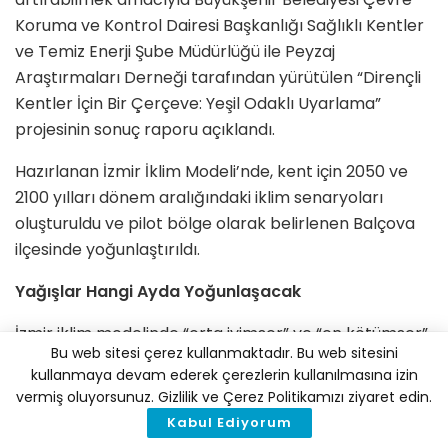
Koruma ve Kontrol Dairesi Başkanlığı Sağlıklı Kentler
ve Temiz Enerji Şube Müdürlüğü ile Peyzaj
Araştırmaları Derneği tarafından yürütülen “Dirençli
Kentler İçin Bir Çerçeve: Yeşil Odaklı Uyarlama”
projesinin sonuç raporu açıklandı.
Hazırlanan İzmir İklim Modeli’nde, kent için 2050 ve
2100 yılları dönem aralığındaki iklim senaryoları
oluşturuldu ve pilot bölge olarak belirlenen Balçova
ilçesinde yoğunlaştırıldı.
Yağışlar Hangi Ayda Yoğunlaşacak
İzmir iklim modelinde “orta iyimser” ve “en kötümser”
Bu web sitesi çerez kullanmaktadır. Bu web sitesini
senaryolar ele alındı. Rapora göre, 2050 yılından
kullanmaya devam ederek çerezlerin kullanılmasına izin
sonraki 50 yıllık süreçte İzmir´in alçak kesimlerinde
vermiş oluyorsunuz. Gizlilik ve Çerez Politikamızı ziyaret edin.
sıcaklık artışı beklenirken, yüksek kesimlerde ise
Kabul Ediyorum
hava giderek soğuyacak ve yıllar geçtikçe ortalama