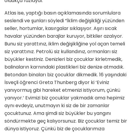
oldukça fazlaydı.
Atlas ise, yaptığı basın açıklamasında sorumlulara
seslendi ve şunları söyledi “İklim değişikliği yüzünden
seller, hortumlar, kasırgalar sıklaşıyor. Aşırı sıcak
havalar yüzünden barajlar kuruyor, bitkiler azalıyor.
Bunu siz yarattınız, iklim değişikliğine yol açan temeli
siz yarattınız. Petrolü siz kullandınız, ormanları siz
büyükler kestiniz. Denizleri biz çocuklar kirletmedik,
balinaların karnındaki plastikleri biz denize atmadık.
Betondan binaları biz çocuklar dikmedik. 16 yaşındaki
İsveçli öğrenci Greta Thunberg diyor ki ‘Eviniz
yanıyormuş gibi hareket etmenizi istiyorum, çünkü
yanıyor.’ Evimizi biz çocuklar yakmadık ama hepimiz
aynı evdeyiz, unutmayın ki siz de bir zamanlar
çocuktunuz. Ama şimdi siz büyükler bu yangını
söndürmekte geç kalıyorsunuz. Biz çocuklar temiz bir
dünya istiyoruz. Çünkü biz de çocuklarımıza