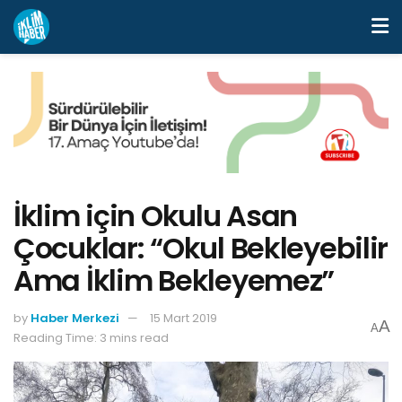
İklim için Okulu Asan
Çocuklar: “Okul Bekleyebilir
Ama İklim Bekleyemez”
by
Haber Merkezi
15 Mart 2019
A
A
Reading Time: 3 mins read