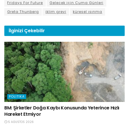
Fridays For Future
Gelecek için Cuma Günleri
Greta Thunberg
iklim grevi
küresel ısınma
İlginizi
Çekebilir
POLITIKA
BM: Şirketler Doğa Kaybı Konusunda Yeterince Hızlı
Hareket Etmiyor
5 AĞUSTOS 2026