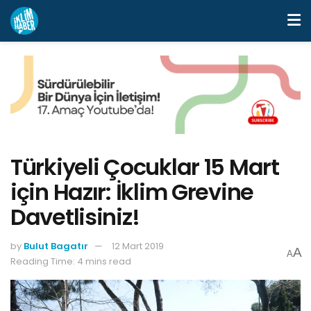
Türkiyeli Çocuklar 15 Mart
için Hazır: İklim Grevine
Davetlisiniz!
by
Bulut Bagatır
12 Mart 2019
A
A
Reading Time: 4 mins read