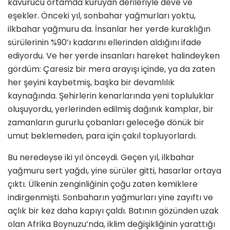
kavurucu ortamda kuruyan derileriyle deve ve
eşekler. Önceki yıl, sonbahar yağmurları yoktu,
ilkbahar yağmuru da. İnsanlar her yerde kuraklığın
sürülerinin %90’ı kadarını ellerinden aldığını ifade
ediyordu. Ve her yerde insanları hareket halindeyken
gördüm: Çaresiz bir mera arayışı içinde, ya da zaten
her şeyini kaybetmiş, başka bir devamlılık
kaynağında. Şehirlerin kenarlarında yeni topluluklar
oluşuyordu, yerlerinden edilmiş dağınık kamplar, bir
zamanların gururlu çobanları geleceğe dönük bir
umut beklemeden, para için çakıl topluyorlardı.
Bu neredeyse iki yıl önceydi. Geçen yıl, ilkbahar
yağmuru sert yağdı, yine sürüler gitti, hasarlar ortaya
çıktı. Ülkenin zenginliğinin çoğu zaten kemiklere
indirgenmişti. Sonbaharın yağmurları yine zayıftı ve
açlık bir kez daha kapıyı çaldı. Batının gözünden uzak
olan Afrika Boynuzu’nda, iklim değişikliğinin yarattığı