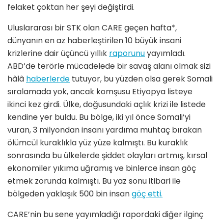
felaket çoktan her şeyi değiştirdi.
Uluslararası bir STK olan CARE geçen hafta*,
dünyanın en az haberleştirilen 10 büyük insani
krizlerine dair üçüncü yıllık
raporunu
yayımladı.
ABD’de terörle mücadelede bir savaş alanı olmak sizi
hâlâ
haberlerde
tutuyor, bu yüzden olsa gerek Somali
sıralamada yok, ancak komşusu Etiyopya listeye
ikinci kez girdi. Ülke, doğusundaki açlık krizi ile listede
kendine yer buldu. Bu bölge, iki yıl önce Somali’yi
vuran, 3 milyondan insanı yardıma muhtaç bırakan
ölümcül kuraklıkla yüz yüze kalmıştı. Bu kuraklık
sonrasında bu ülkelerde şiddet olayları artmış, kırsal
ekonomiler yıkıma uğramış ve binlerce insan göç
etmek zorunda kalmıştı. Bu yaz sonu itibari ile
bölgeden yaklaşık 500 bin insan
göç etti.
CARE’nin bu sene yayımladığı rapordaki diğer ilginç