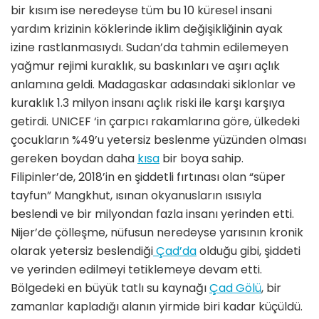
bir kısım ise neredeyse tüm bu 10 küresel insani
yardım krizinin köklerinde iklim değişikliğinin ayak
izine rastlanmasıydı. Sudan’da tahmin edilemeyen
yağmur rejimi kuraklık, su baskınları ve aşırı açlık
anlamına geldi. Madagaskar adasındaki siklonlar ve
kuraklık 1.3 milyon insanı açlık riski ile karşı karşıya
getirdi. UNICEF ‘in çarpıcı rakamlarına göre, ülkedeki
çocukların %49’u yetersiz beslenme yüzünden olması
gereken boydan daha
kısa
bir boya sahip.
Filipinler’de, 2018’in en şiddetli fırtınası olan “süper
tayfun” Mangkhut, ısınan okyanusların ısısıyla
beslendi ve bir milyondan fazla insanı yerinden etti.
Nijer’de çölleşme, nüfusun neredeyse yarısının kronik
olarak yetersiz beslendiği
Çad’da
olduğu gibi, şiddeti
ve yerinden edilmeyi tetiklemeye devam etti.
Bölgedeki en büyük tatlı su kaynağı
Çad Gölü
, bir
zamanlar kapladığı alanın yirmide biri kadar küçüldü.