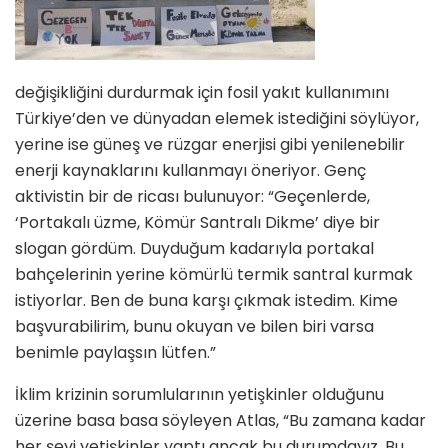
değişikliğini durdurmak için fosil yakıt kullanımını
Türkiye’den ve dünyadan elemek istediğini söylüyor,
yerine ise güneş ve rüzgar enerjisi gibi yenilenebilir
enerji kaynaklarını kullanmayı öneriyor. Genç
aktivistin bir de ricası bulunuyor: “Geçenlerde,
‘Portakalı üzme, Kömür Santralı Dikme’ diye bir
slogan gördüm. Duyduğum kadarıyla portakal
bahçelerinin yerine kömürlü termik santral kurmak
istiyorlar. Ben de buna karşı çıkmak istedim. Kime
başvurabilirim, bunu okuyan ve bilen biri varsa
benimle paylaşsın lütfen.”
İklim krizinin sorumlularının yetişkinler olduğunu
üzerine basa basa söyleyen Atlas, “Bu zamana kadar
her şeyi yetişkinler yaptı ancak bu durumdayız. Bu