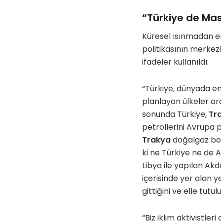
“Türkiye de Ma
Küresel ısınmadan en
politikasının merkez
ifadeler kullanıldı:
“Türkiye, dünyada en 
planlayan ülkeler a
sonunda Türkiye,
Tr
petrollerini Avrupa 
Trakya
doğalgaz bor
ki ne Türkiye ne de
Libya ile yapılan Ak
içerisinde yer alan 
gittiğini ve elle tutu
“Biz iklim aktivistle