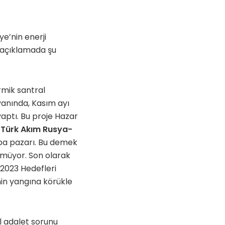
e’nin enerji
i açıklamada şu
rmik santral
yanında, Kasım ayı
 yaptı. Bu proje Hazar
n
Türk Akım Rusya-
upa pazarı. Bu demek
nmüyor. Son olarak
 2023 Hedefleri
nin yangına körükle
el adalet sorunu