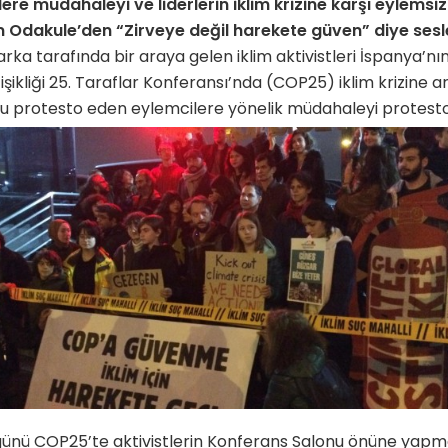
re müdahaleyi ve liderlerin iklim krizine karşı eylemsiz
m Odakule’den “Zirveye değil harekete güven” diye sesl
ka tarafında bir araya gelen iklim aktivistleri İspanya’nın
işikliği 25. Taraflar Konferansı’nda (COP25) iklim krizine 
u protesto eden eylemcilere yönelik müdahaleyi protesto 
ünü COP25’te aktivistlerin Konferans Salonu önüne yapmak 