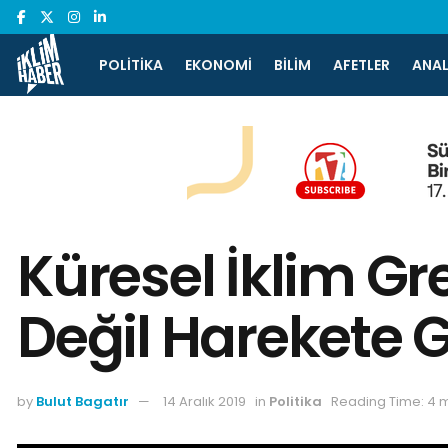
POLITIKA
EKONOMI
BILIM
AFETLER
ANAL
Küresel İklim Gr
Değil Harekete 
by
Bulut Bagatır
14 Aralık 2019
in
Politika
Reading Time: 4 