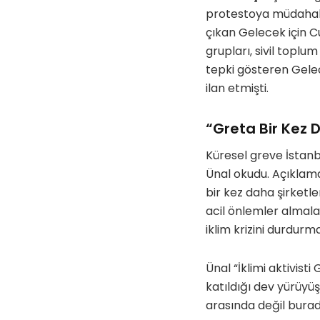
protestoya müdaha
çıkan Gelecek için Cu
grupları, sivil toplu
tepki gösteren Gelec
ilan etmişti.
“Greta Bir Kez D
Küresel greve İstanb
Ünal okudu. Açıklama
bir kez daha şirketle
acil önlemler almala
iklim krizini durdurm
Ünal “İklimi aktivis
katıldığı dev yürüyü
arasında değil burada