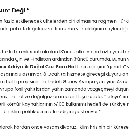
sum Değil”
 fazla etkilenecek ülkelerden biri olmasına rağmen Türkiy
inde petrol, doğalgaz ve kömürün yer aldığının söylendiğ
fazla termik santrali olan 13’üncü ülke ve en fazla yeni te
rasında Çin ve Hindistan ardından 3’üncü durumda. Bunun 
ans Adriyatik Doğal Gaz Boru Hattı
’nın açılışını “gururla”
pazarına ulaştırıyor. 8 Ocak’ta hizmete gireceği duyurula
u hattı projesinin de hedefi Güney Avrupa yani yine Avr
 Avrupa fosil yakıtlardan yakın zamanda vazgeçmeyi düşü
deniz petrol ve doğalgaz arama antlaşması da, Türkiye’nin
yerli kömür kaynaklarının %100 kullanımı hedefi de Türkiye’
lur bir iklim politikasının olmadığını gösteriyor.”
ri olarak kârdan önce yaşam diyoruz. İklim krizinin bir küres