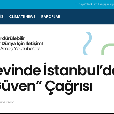
Türkiye’de İklim Değişlikliği
IZ
CLIMATE NEWS
RAPORLAR
evinde İstanbul’d
Güven” Çağrısı
mins read