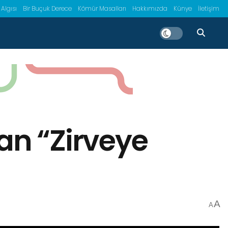
 Algısı
Bir Buçuk Derece
Kömür Masalları
Hakkımızda
Künye
İletişim
an “Zirveye
A
A