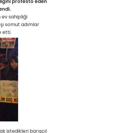
liğini protesto eden
endi.
 ev sahipliği
arşı somut adımlar
etti.
istedikleri barışçıl