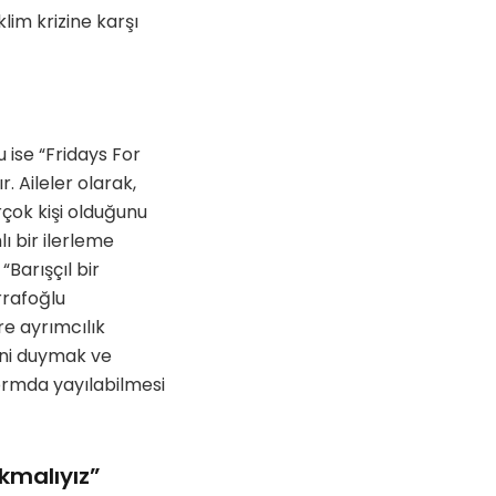
lim krizine karşı
 ise “Fridays For
. Aileler olarak,
rçok kişi olduğunu
ı bir ilerleme
“Barışçıl bir
rrafoğlu
re ayrımcılık
ini duymak ve
ormda yayılabilmesi
kmalıyız”