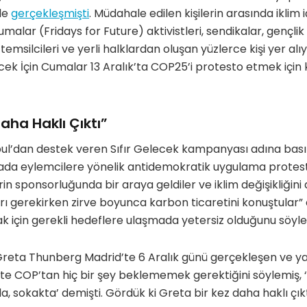
le
gerçekleşmişti
. Müdahale edilen kişilerin arasında iklim 
malar (Fridays for Future) aktivistleri, sendikalar, gençlik
m temsilcileri ve yerli halklardan oluşan yüzlerce kişi yer a
ek İçin Cumalar 13 Aralık’ta COP25’i protesto etmek için k
aha Haklı Çıktı”
ul’dan destek veren Sıfır Gelecek kampanyası adına basın
da eylemcilere yönelik antidemokratik uygulama protesto 
rin sponsorluğunda bir araya geldiler ve iklim değişikliği
rı gerekirken zirve boyunca karbon ticaretini konuştular”
ak için gerekli hedeflere ulaşmada yetersiz olduğunu söyle
ti Greta Thunberg Madrid’te 6 Aralık günü gerçekleşen ve ya
şte COP’tan hiç bir şey beklememek gerektiğini söylemiş,
, sokakta’ demişti. Gördük ki Greta bir kez daha haklı çıkt