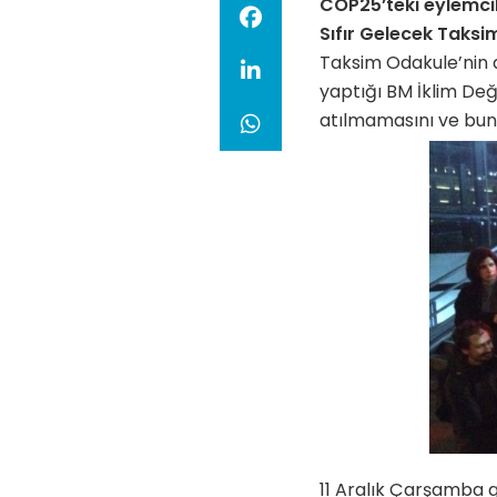
COP25’teki eylemcile
Sıfır Gelecek Taksi
Taksim Odakule’nin ar
yaptığı BM İklim Değ
atılmamasını ve bun
11 Aralık Çarşamba g