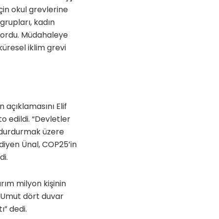
için okul grevlerine
 grupları, kadın
lıyordu. Müdahaleye
üresel iklim grevi
 açıklamasını Elif
edildi. “Devletler
ni durdurmak üzere
 diyen Ünal, COP25’in
di.
rım milyon kişinin
 ‘Umut dört duvar
ı” dedi.