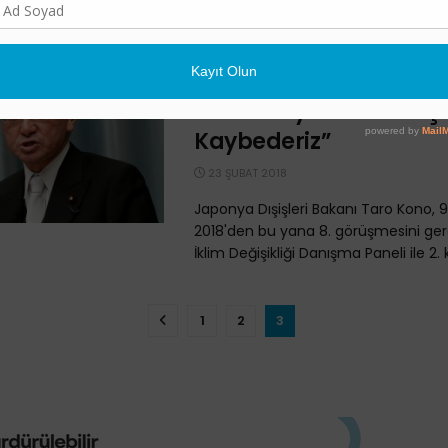
Japonya Dışişleri Bak
Uyarı: “Bu İklim ve Enerj
Politikasıyla Rekabetçi
Kaybederiz”
23 ŞUBAT 2018
Japonya Dışişleri Bakanı Taro Kono, 
2018'den bu yana 8. görüşmesini ger
İklim Değişikliği Danışma Paneli ile 2. k
1
2
3