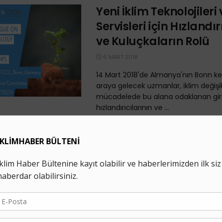
Yeni İklim Teknolojileri 
Servisleri için Hızlandır
ve Kuluçkaların Rolü
6 MART 2018
14 Mart 2018'de Almanya'nın Bonn ke
araya gelecek uzmanlar, iklim değişikl
mücadelede bu alana odaklanan gir
hızlandırıcılarının ve ...
Yeşil İklim Fonu, Topla
Milyar Dolarlık 23 Yeni
Finansmanı Onayladı
1 MART 2018
Paris Anlaşması ile beraber iklim fi
en kritik organ haline gelen Yeşil İk
19. Yönetim Kurulu toplantısı gerçekleşti