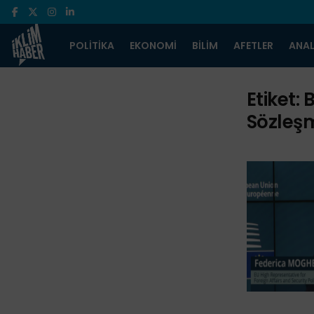
POLITIKA
EKONOMI
BILIM
AFETLER
ANAL
Etiket:
B
Sözleş