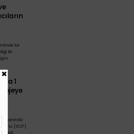
ve
ıcıların
ntinde bir
iği ile
işim
mda 1
 Projeye
nansmanında
lim Fonu (GCF)
rildi. ...