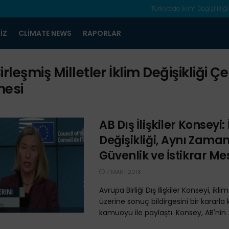
Türkiye’de İklim Değişlikliği
IZ
CLIMATE NEWS
RAPORLAR
irleşmiş Milletler İklim Değişikliği Ç
mesi
AB Dış İlişkiler Konseyi:
Değişikliği, Aynı Zama
Güvenlik ve İstikrar Me
7 MART 2018
Avrupa Birliği Dış İlişkiler Konseyi, ikl
üzerine sonuç bildirgesini bir kararla 
kamuoyu ile paylaştı. Konsey, AB'nin .