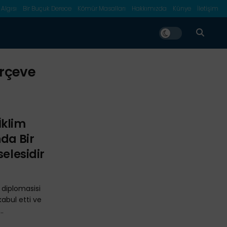
 Algısı
Bir Buçuk Derece
Kömür Masalları
Hakkımızda
Künye
İletişim
erçeve
 İklim
nda Bir
selesidir
im diplomasisi
kabul etti ve
..