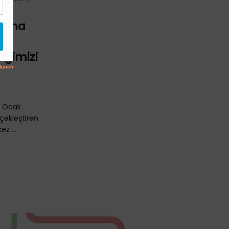
anına
i
liğimizi
9 Ocak
çekleştiren
ez ...