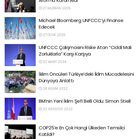
Artırma Kararı Aldı
27 HAZIRAN 2025
Michael Bloomberg UNFCCC’yi Finanse
Edecek
27 OCAK 2025
UNFCCC Çalışmasını Riske Atan “Ciddi Mali
Zorluklarla” Karşı Karşıya
22 MART 2024
İklim Öncüleri Türkiye’deki İklim Mücadelesini
Dünyaya Anlattı
28 KASIM 2022
BM’nin Yeni İklim Şefi Belli Oldu: Simon Stiell
22 AĞUSTOS 2022
COP25’e En Çok Hangi Ülkeden Temsilci
Katıldı?