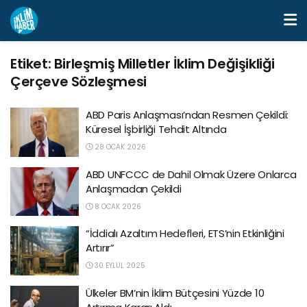
Etiket:
Birleşmiş Milletler İklim Değişikliği
Çerçeve Sözleşmesi
ABD Paris Anlaşması’ndan Resmen Çekildi:
Küresel İşbirliği Tehdit Altında
28 OCAK 2026
ABD UNFCCC de Dahil Olmak Üzere Onlarca
Anlaşmadan Çekildi
8 OCAK 2026
“İddialı Azaltım Hedefleri, ETS’nin Etkinliğini
Artırır”
30 EYLÜL 2025
Ülkeler BM’nin İklim Bütçesini Yüzde 10