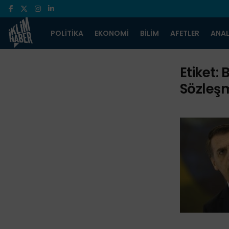
POLITIKA
EKONOMI
BILIM
AFETLER
ANAL
Etiket:
B
Sözleş