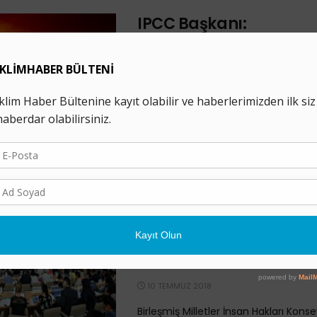
IPCC Başkanı:
“Karbonsuzlaşma Zeng
Gelecek için Tek Yol”
27 TEMMUZ 2018
Haber: Zeynep Balioğlu Hükümetler Ar
Değişikliği Paneli (IPCC) Başkanı Lee
küresel ısınmanın etkilerini hafiflet
karbonsuzlaştırma üzerine kurulmuş .
BM İnsan Hakları Kons
İklim Değişikliğinin İns
Hakları Boyutuna Dair 
Karar
10 TEMMUZ 2018
Birleşmiş Milletler İnsan Hakları Konse