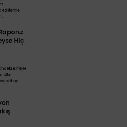
im
 etkilerine
...
Raporu:
eyse Hiç
önceki ismiyle
ye Ülke
esebatına
yon
akış