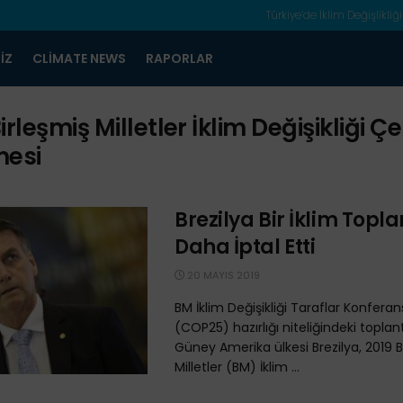
Türkiye’de İklim Değişlikliği
IZ
CLIMATE NEWS
RAPORLAR
irleşmiş Milletler İklim Değişikliği Ç
mesi
Brezilya Bir İklim Topla
Daha İptal Etti
20 MAYIS 2019
BM İklim Değişikliği Taraflar Konferans
(COP25) hazırlığı niteliğindeki toplantı
Güney Amerika ülkesi Brezilya, 2019 B
Milletler (BM) İklim ...