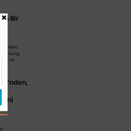
in Bir
ası İklim
 Hoe-sung,
menin ve
..
eyi’nden,
an
Yeni
yi