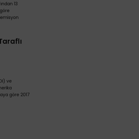
fından 13
 göre
ı emisyon
Taraflı
DI) ve
merika
maya göre 2017