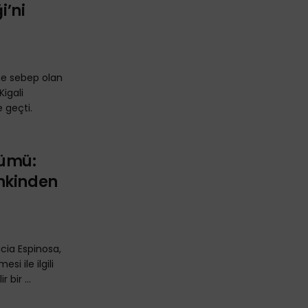
i’ni
ne sebep olan
Kigali
e geçti.
nümü:
nkinden
ricia Espinosa,
i ile ilgili
 bir ...