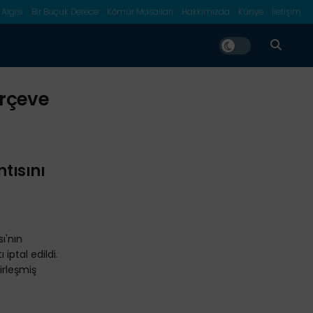
 Algısı
Bir Buçuk Derece
Kömür Masalları
Hakkımızda
Künye
İletişim
erçeve
ntısını
ı'nın
 iptal edildi.
irleşmiş