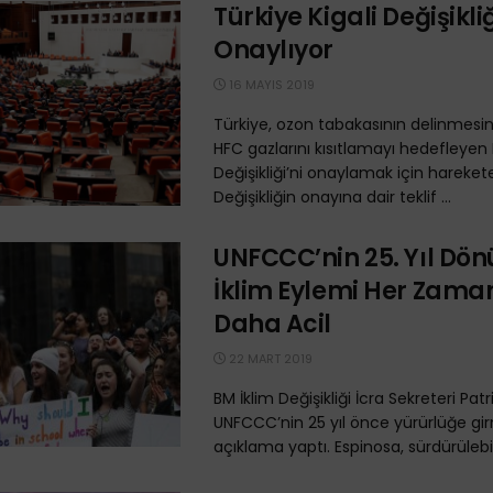
Türkiye Kigali Değişikliğ
Onaylıyor
16 MAYIS 2019
Türkiye, ozon tabakasının delinmesi
HFC gazlarını kısıtlamayı hedefleyen 
Değişikliği’ni onaylamak için hareket
Değişikliğin onayına dair teklif ...
UNFCCC’nin 25. Yıl Dö
İklim Eylemi Her Zama
Daha Acil
22 MART 2019
BM İklim Değişikliği İcra Sekreteri Pat
UNFCCC’nin 25 yıl önce yürürlüğe girmes
açıklama yaptı. Espinosa, sürdürülebilir