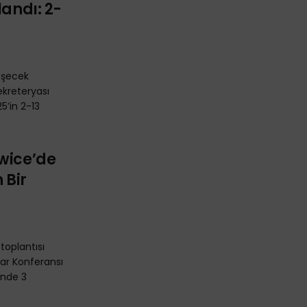
landı: 2-
eşecek
ekreteryası
’in 2-13
owice’de
 Bir
i toplantısı
flar Konferansı
inde 3