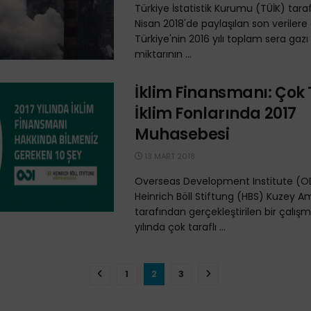
Türkiye İstatistik Kurumu (TÜİK) tara
Nisan 2018'de paylaşılan son verilere
Türkiye'nin 2016 yılı toplam sera gaz
miktarının ...
İklim Finansmanı: Çok 
İklim Fonlarında 2017
Muhasebesi
13 MART 2018
Overseas Development Institute (O
Heinrich Böll Stiftung (HBS) Kuzey A
tarafından gerçekleştirilen bir çalış
yılında çok taraflı ...
1
2
3