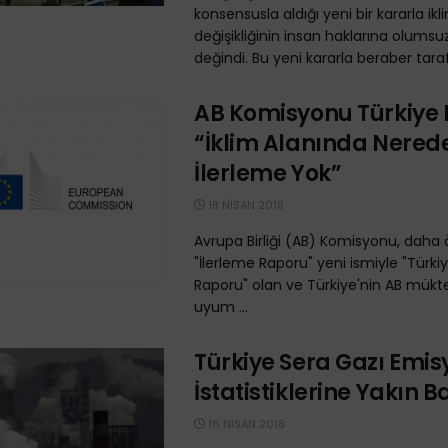
konsensusla aldığı yeni bir kararla ikl
değişikliğinin insan haklarına olumsuz
değindi. Bu yeni kararla beraber taraf 
AB Komisyonu Türkiye 
“İklim Alanında Nered
İlerleme Yok”
18 NISAN 2018
Avrupa Birliği (AB) Komisyonu, daha 
"İlerleme Raporu" yeni ismiyle "Türki
Raporu" olan ve Türkiye'nin AB mükt
uyum ...
Türkiye Sera Gazı Emis
İstatistiklerine Yakın B
16 NISAN 2018