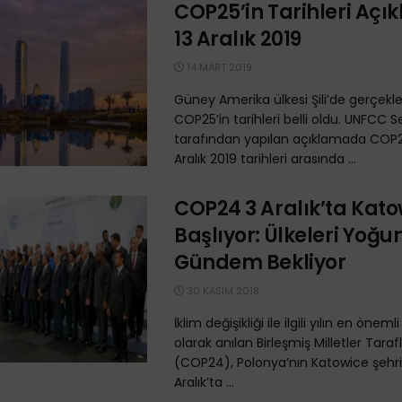
COP25’in Tarihleri Açık
13 Aralık 2019
14 MART 2019
Güney Amerika ülkesi Şili’de gerçekl
COP25’in tarihleri belli oldu. UNFCC S
tarafından yapılan açıklamada COP25
Aralık 2019 tarihleri arasında ...
COP24 3 Aralık’ta Kat
Başlıyor: Ülkeleri Yoğun
Gündem Bekliyor
30 KASIM 2018
İklim değişikliği ile ilgili yılın en öneml
olarak anılan Birleşmiş Milletler Tara
(COP24), Polonya’nın Katowice şehr
Aralık’ta ...