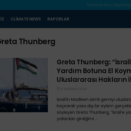
Türkiye’de İklim Değişlikliği
IZ
CLIMATE NEWS
RAPORLAR
reta Thunberg
Greta Thunberg: “İsrail
Yardım Botuna El Koy
Uluslararası Hakların İ
11 HAZIRAN 2025
İsrail'in Madleen isimli gemiyi uluslar
kaçırarak yasa dışı bir eylem gerçekle
söyleyen Greta Thunberg, “İsrail'e ya
yollardan girdiğimi ...