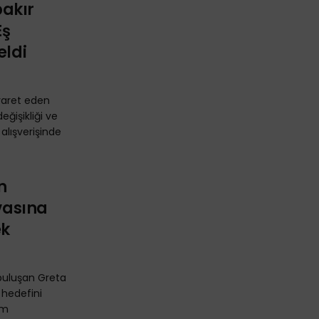
akır
Eş
eldi
iyaret eden
eğişikliği ve
 alışverişinde
n
avasına
ek
 buluşan Greta
 hedefini
im