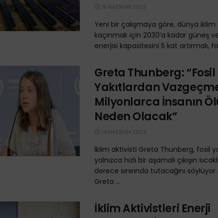
19 HAZIRAN 2023
Yeni bir çalışmaya göre, dünya iklim
kaçınmak için 2030’a kadar güneş v
enerjisi kapasitesini 5 kat artırmalı, fosi
Greta Thunberg: “Fosil
Yakıtlardan Vazgeç
Milyonlarca İnsanın 
Neden Olacak”
14 HAZIRAN 2023
İklim aktivisti Greta Thunberg, fosil y
yalnızca hızlı bir aşamalı çıkışın sıcaklı
derece sınırında tutacağını söylüyor. İ
Greta ...
İklim Aktivistleri Enerji