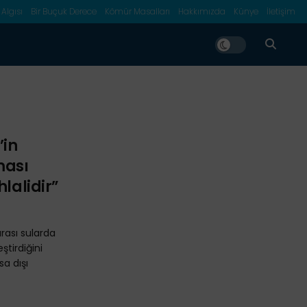
 Algısı
Bir Buçuk Derece
Kömür Masalları
Hakkımızda
Künye
İletişim
’in
ması
hlalidir”
arası sularda
ştirdiğini
sa dışı