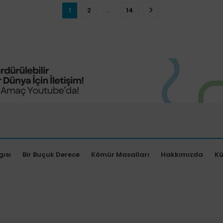
1
2
…
14
gısı
Bir Buçuk Derece
Kömür Masalları
Hakkımızda
K