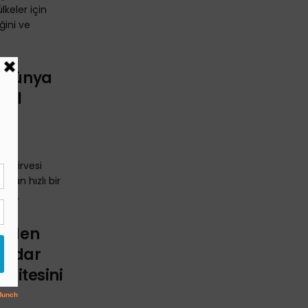
keler için
ğini ve
n Dünya
osil
”
m Zirvesi
rdan hızlı bir
r ...
inden
Kadar
asitesini