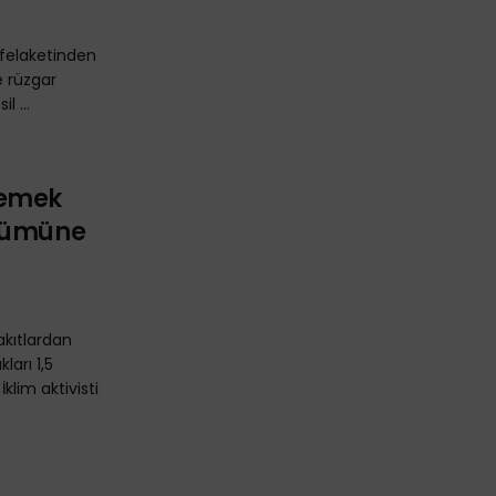
 felaketinden
e rüzgar
l ...
memek
Ölümüne
akıtlardan
kları 1,5
klim aktivisti