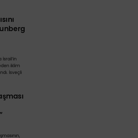
ısını
hunberg
srail’in
eden iklim
dı. İsveçli
laşması
”
şmasının,