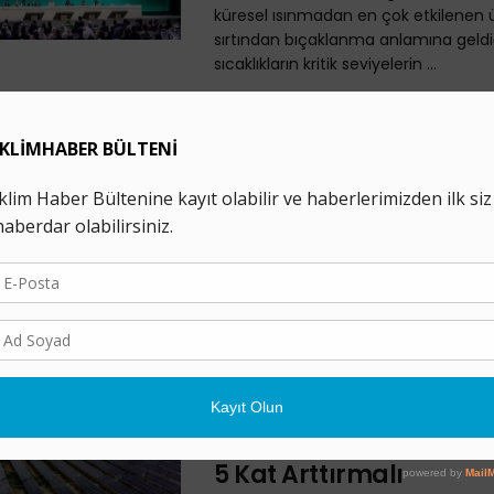
küresel ısınmadan en çok etkilenen ül
sırtından bıçaklanma anlamına geldi
sıcaklıkların kritik seviyelerin ...
On Binler New York’ta
Liderlerine Seslendi: “F
Yakıtlar Bizi Öldürüyor
19 EYLÜL 2023
New York’ta, Çarşamba günkü BM İkli
öncesinde on binlerce kişi fosil yakıtla
çıkış talebiyle yürüdü. Birleşmiş Milletle
Dünya İklim Felaketler
Kaçınmak için 2030’a 
Yenilenebilir Enerji Kap
5 Kat Arttırmalı