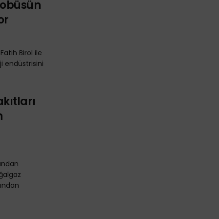
Otobüsün
or
Fatih Birol ile
i endüstrisini
akıtları
n
undan
oğalgaz
fından