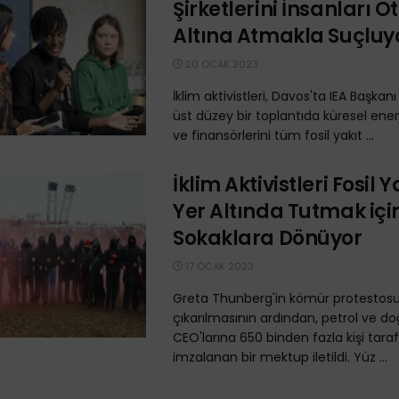
Şirketlerini İnsanları 
Altına Atmakla Suçluy
20 OCAK 2023
İklim aktivistleri, Davos'ta IEA Başkanı 
üst düzey bir toplantıda küresel enerj
ve finansörlerini tüm fosil yakıt ...
İklim Aktivistleri Fosil Y
Yer Altında Tutmak içi
Sokaklara Dönüyor
17 OCAK 2023
Greta Thunberg'in kömür protestos
çıkarılmasının ardından, petrol ve d
CEO'larına 650 binden fazla kişi tara
imzalanan bir mektup iletildi. Yüz ...