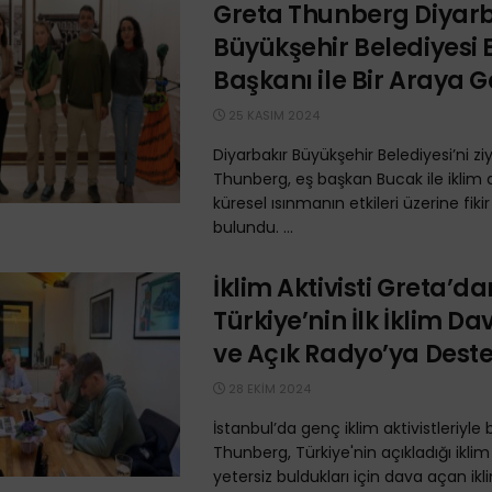
Greta Thunberg Diyarb
Büyükşehir Belediyesi 
Başkanı ile Bir Araya G
25 KASIM 2024
Diyarbakır Büyükşehir Belediyesi’ni z
Thunberg, eş başkan Bucak ile iklim d
küresel ısınmanın etkileri üzerine fikir
bulundu. ...
İklim Aktivisti Greta’da
Türkiye’nin İlk İklim D
ve Açık Radyo’ya Dest
28 EKIM 2024
İstanbul’da genç iklim aktivistleriyle
Thunberg, Türkiye'nin açıkladığı iklim
yetersiz buldukları için dava açan ikl