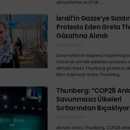
aktivistlerine ve RTÜK ...
İsrail’in Gazze’ye Saldır
Protesto Eden Greta T
Gözaltına Alındı
4 EYLÜL 2024
Danimarka’nın başkenti Kopenhag’da İ
Gazze’ye yönelik saldırısını protesto 
aktivisti Greta Thunberg gözaltına alın
iklim eylemcisi Greta Thunberg, ...
Thunberg: “COP28 An
Savunmasız Ülkeleri
Sırtlarından Bıçaklıyor
18 ARALIK 2023
Aktivist Greta Thunberg, COP28 anla