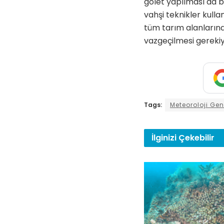
gölet yapılması da b
vahşi teknikler kull
tüm tarım alanların
vazgeçilmesi gerekiy
Tags:
Meteoroloji Ge
İlginizi
Çekebilir