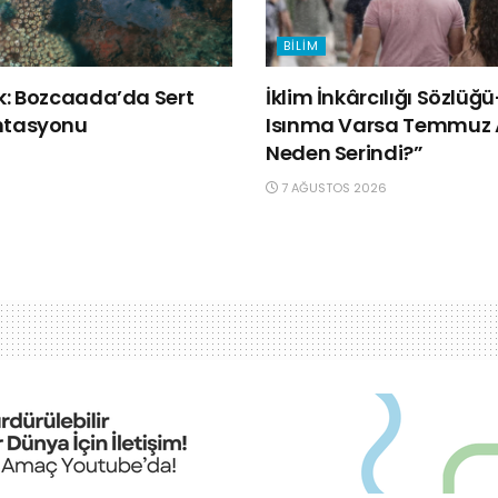
BILIM
lk: Bozcaada’da Sert
İklim İnkârcılığı Sözlüğ
ntasyonu
Isınma Varsa Temmuz 
Neden Serindi?”
7 AĞUSTOS 2026