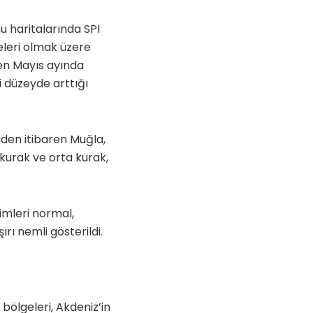
u haritalarında SPI
leri olmak üzere
en Mayıs ayında
i düzeyde arttığı
nden itibaren Muğla,
 kurak ve orta kurak,
imleri normal,
rı nemli gösterildi.
ölgeleri, Akdeniz’in