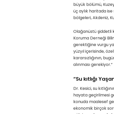
büyük bölümü, Kuzey 
üç aylık haritada is
bölgeleri, Akdeniz, K
Olağanüstü şiddetli 
Koruma Derneği Bilim
gerektiğine vurgu ya
yüzyıl içerisinde, öz
kararsızlığının, bug
alınması gerekiyor.”
“Su kıtlığı Yaşa
Dr. Kesici, su kıtlı
hayata geçirilmesi ger
konuda maalesef gere
ekonomik birçok sor