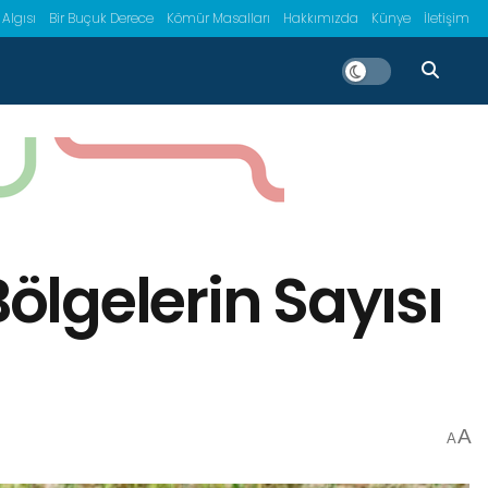
 Algısı
Bir Buçuk Derece
Kömür Masalları
Hakkımızda
Künye
İletişim
lgelerin Sayısı
A
A