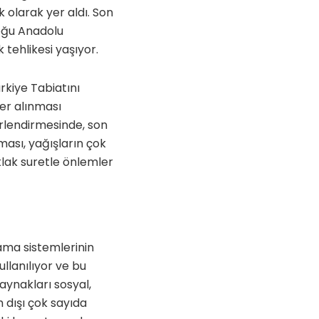
 olarak yer aldı. Son
doğu Anadolu
 tehlikesi yaşıyor.
rkiye Tabiatını
ler alınması
erlendirmesinde, son
tması, yağışların çok
tlak suretle önlemler
lama sistemlerinin
ullanılıyor ve bu
ynakları sosyal,
 dışı çok sayıda