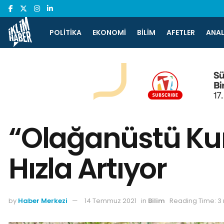
POLITIKA
EKONOMI
BILIM
AFETLER
ANAL
“Olağanüstü Kur
Hızla Artıyor
by
Haber Merkezi
14 Temmuz 2021
in
Bilim
Reading Time: 3