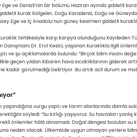
Ege ve Denizli’nin bir bölümü Haziran ayında şiddetli kurak
e şiddetli kurak bölgeler, Doğu Karadeniz, Doğu ve Güney
uzey Ege ve İç Anadolu’nun güney kesimleri şiddetli kuraklık
kuraklık tehlikesiyle karşı karşıya olunduğunu kaydeden Tü
 Danışmanı Dr. Erol Kesici, yaşanan kuraklıkla ilgili önlem
ptı ve şu açıklamalarda bulundu: “Birçok bilim insanı değ
ellikle geçen yıldan itibaren hava sıcaklıklarının giderek ar
üne kadar görülmediği belirtiyor. Bu artık acil durum ve mu
nıyor”
ğının yaşandığına vurgu yaptı ve tarım alanlarında damla su
ektiğini söyledi: “Su kıtlığı yaşıyoruz. Su havzaları yanlış k
kli önlemler hâlâ alınamadı. Doğal dengesi bozulan su ka
una neden olacak. Ülkemizde uygun olmayan yerlere bilim