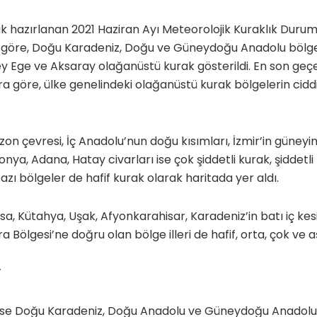
k hazırlanan 2021 Haziran Ayı Meteorolojik Kuraklık Durum
göre, Doğu Karadeniz, Doğu ve Güneydoğu Anadolu bölge
y Ege ve Aksaray olağanüstü kurak gösterildi. En son geç
a göre, ülke genelindeki olağanüstü kurak bölgelerin cidd
zon çevresi, İç Anadolu’nun doğu kısımları, İzmir’in güneyi
ya, Adana, Hatay civarları ise çok şiddetli kurak, şiddetli
zı bölgeler de hafif kurak olarak haritada yer aldı.
sa, Kütahya, Uşak, Afyonkarahisar, Karadeniz’in batı iç kes
lgesi’ne doğru olan bölge illeri de hafif, orta, çok ve aşı
”
se Doğu Karadeniz, Doğu Anadolu ve Güneydoğu Anadolu b