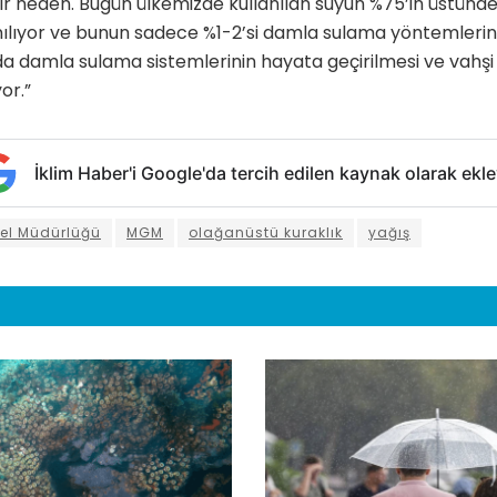
ir neden. Bugün ülkemizde kullanılan suyun %75’in üstünde
anılıyor ve bunun sadece %1-2’si damla sulama yöntemlerin
da damla sulama sistemlerinin hayata geçirilmesi ve vahş
or.”
İklim Haber'i Google'da tercih edilen kaynak olarak ekle
nel Müdürlüğü
MGM
olağanüstü kuraklık
yağış