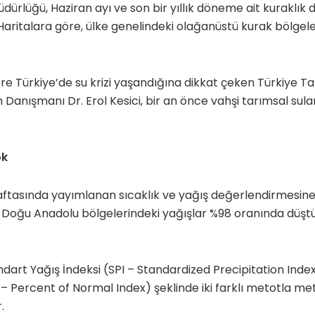
dürlüğü, Haziran ayı ve son bir yıllık döneme ait kuraklı
.Haritalara göre, ülke genelindeki olağanüstü kurak bölgel
e Türkiye’de su krizi yaşandığına dikkat çeken Türkiye T
 Danışmanı Dr. Erol Kesici, bir an önce vahşi tarımsal su
ok
ftasında yayımlanan sıcaklık ve yağış değerlendirmesine i
Doğu Anadolu bölgelerindeki yağışlar %98 oranında düştü.
dart Yağış İndeksi (SPI – Standardized Precipitation Inde
– Percent of Normal Index) şeklinde iki farklı metotla met
.