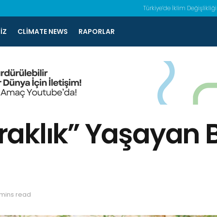
Türkiye’de İklim Değişlikliği
IZ
CLIMATE NEWS
RAPORLAR
aklık” Yaşayan Bö
 mins read