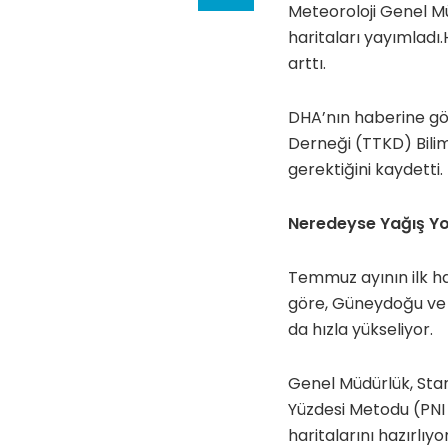
Meteoroloji Genel Mü
haritaları yayımladı
arttı.
DHA’nın haberine gör
Derneği (TTKD) Bilim
gerektiğini kaydetti.
Neredeyse Yağış Y
Temmuz ayının ilk ha
göre, Güneydoğu ve 
da hızla yükseliyor.
Genel Müdürlük, Stan
Yüzdesi Metodu (PNI 
haritalarını hazırlıyor