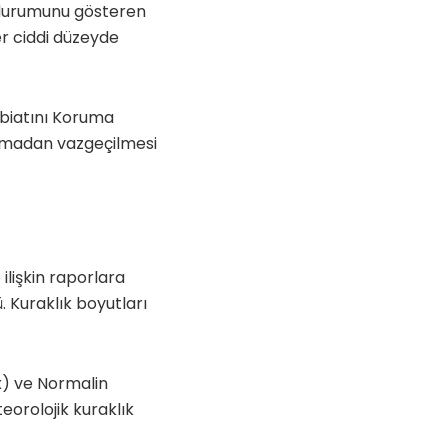
k durumunu gösteren
er ciddi düzeyde
abiatını Koruma
lamadan vazgeçilmesi
lişkin raporlara
 Kuraklık boyutları
x) ve Normalin
eorolojik kuraklık