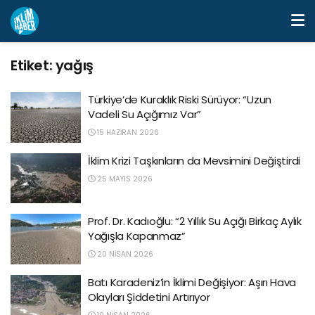
Etiket:
yağış
Türkiye’de Kuraklık Riski Sürüyor: “Uzun
Vadeli Su Açığımız Var”
15 HAZIRAN 2026
İklim Krizi Taşkınların da Mevsimini Değiştirdi
25 MAYIS 2026
Prof. Dr. Kadıoğlu: “2 Yıllık Su Açığı Birkaç Aylık
Yağışla Kapanmaz”
20 NISAN 2026
Batı Karadeniz’in İklimi Değişiyor: Aşırı Hava
Olayları Şiddetini Artırıyor