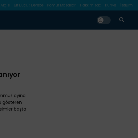
 Algısı
Bir Buçuk Derece
Kömür Masalları
Hakkımızda
Künye
İletişim
anıyor
emmuz ayına
nu gösteren
esimler başta