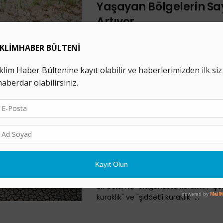
Yaşayan Bölgelerin Say
Artıyor
14 TEMMUZ 2021
Meteoroloji Genel Müdürlüğü tarafı
yayımlanan son üç aylık haritalarda,
doğusu, güney Ege ve Aksaray’da, “
kuraklık” yaşandığı ortaya kondu. ...
Türkiye’nin Önemli Bö
Şiddetli Kuraklıkla Bo
28 HAZIRAN 2021
Meteoroloji Genel Müdürlüğü'nün yen
sıcaklık analizi raporlarına göre Türk
bir bölümü "olağanüstü kuraklık", "çok
kuraklık" ve "şiddetli kuraklık" ...