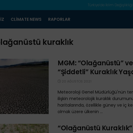
Türkiye’de İklim Değişlikliği
IZ
CLIMATE NEWS
RAPORLAR
lağanüstü kuraklık
MGM: “Olağanüstü” ve
“Şiddetli” Kuraklık Yaş
20 AĞUSTOS 2021
Meteoroloji Genel Müdürlüğü'nün t
ilişkin meteorolojik kuraklık durumu
haritalarında, özellikle güney ve iç k
olmak üzere ülkenin ...
“Olağanüstü Kuraklık”