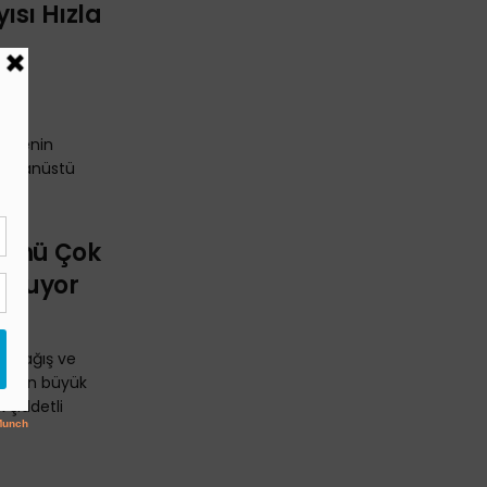
ısı Hızla
ndan
 ülkenin
olağanüstü
lümü Çok
ğuşuyor
i yağış ve
iye'nin büyük
 şiddetli