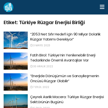
Etiket:
Türkiye Rüzgar Enerjisi Birliği
“2053 Net Sıfır Hedefi için 90 Milyar Dolarlık
Rüzgar Yatırımı Gerekiyor”
3 MAYIS 2023
Fatih Birol: Türkiye’nin Yenilenebilir Enerji
Tedarikinde Önemli Avantajları Var
30 ARALIK 2022
“Enerjide Dönüşümün ve Sanayileşmenin
Öncüsü Rüzgar Olabilir”
7 EYLÜL 2022
Çeyrek Asırlık Macera: Türkiye Rüzgar Enerjisi
Sektörünün Bugünü