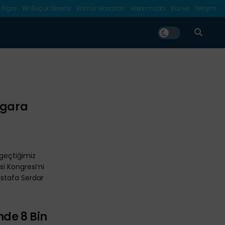
 Algısı
Bir Buçuk Derece
Kömür Masalları
Hakkımızda
Künye
İletişim
zgara
 geçtiğimiz
si Kongresi’ni
stafa Serdar
nde 8 Bin