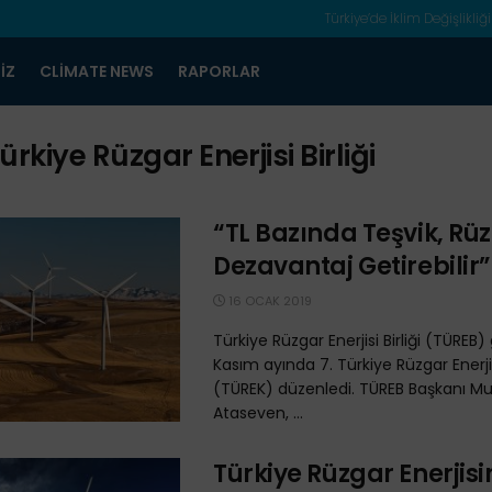
Türkiye’de İklim Değişlikliği
IZ
CLIMATE NEWS
RAPORLAR
ürkiye Rüzgar Enerjisi Birliği
“TL Bazında Teşvik, Rü
Dezavantaj Getirebilir”
16 OCAK 2019
Türkiye Rüzgar Enerjisi Birliği (TÜREB)
Kasım ayında 7. Türkiye Rüzgar Enerji
(TÜREK) düzenledi. TÜREB Başkanı Mu
Ataseven, ...
Türkiye Rüzgar Enerjisi