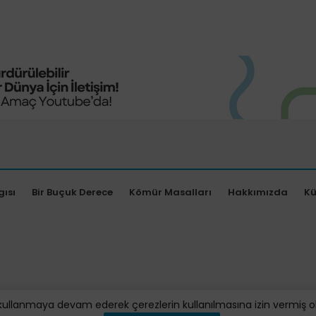
gısı
Bir Buçuk Derece
Kömür Masalları
Hakkımızda
K
kullanmaya devam ederek çerezlerin kullanılmasına izin vermiş oluy