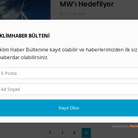
MW’ı Hedefliyor
7 OCAK 2019
Türkiye Rüzgar Enerjisi Birliği (TÜREB)
Mustafa Serdar Ataseven, Türkiye rüz
sektörünün geçen yılı hazırlıklar ve izi
...
Türkiye’nin Rüzgar Güc
MW’ı Aştı
30 TEMMUZ 2018
Türkiye Rüzgar Enerjisi Birliği’nin (TÜR
rüzgar istatistik verilerine göre Türk
rüzgar kurulu gücü 2018’in ilk altı ayı i
1
2
3