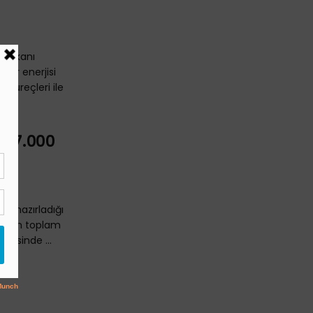
 Başkanı
gar enerjisi
n süreçleri ile
ü 7.000
EB) hazırladığı
iye’nin toplam
çerisinde ...