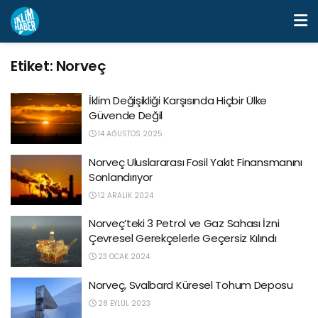
Etiket:
Norveç
İklim Değişikliği Karşısında Hiçbir Ülke
Güvende Değil
14 AĞUSTOS 2025
Norveç Uluslararası Fosil Yakıt Finansmanını
Sonlandırıyor
12 ARALIK 2024
Norveç’teki 3 Petrol ve Gaz Sahası İzni
Çevresel Gerekçelerle Geçersiz Kılındı
23 OCAK 2024
Norveç, Svalbard Küresel Tohum Deposu
28 EYLÜL 2023