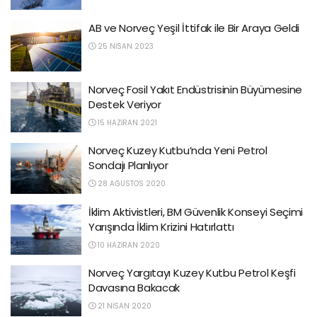
AB ve Norveç Yeşil İttifak ile Bir Araya Geldi
25 NISAN 2023
Norveç Fosil Yakıt Endüstrisinin Büyümesine
Destek Veriyor
15 HAZIRAN 2021
Norveç Kuzey Kutbu’nda Yeni Petrol
Sondajı Planlıyor
28 AĞUSTOS 2020
İklim Aktivistleri, BM Güvenlik Konseyi Seçimi
Yarışında İklim Krizini Hatırlattı
10 HAZIRAN 2020
Norveç Yargıtayı Kuzey Kutbu Petrol Keşfi
Davasına Bakacak
21 NISAN 2020