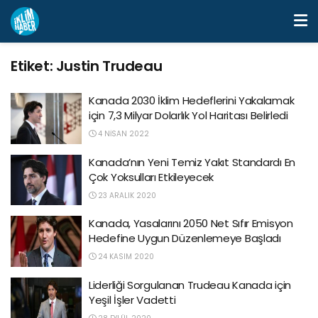
Etiket:
Justin Trudeau
Kanada 2030 İklim Hedeflerini Yakalamak
için 7,3 Milyar Dolarlık Yol Haritası Belirledi
4 NISAN 2022
Kanada’nın Yeni Temiz Yakıt Standardı En
Çok Yoksulları Etkileyecek
23 ARALIK 2020
Kanada, Yasalarını 2050 Net Sıfır Emisyon
Hedefine Uygun Düzenlemeye Başladı
24 KASIM 2020
Liderliği Sorgulanan Trudeau Kanada için
Yeşil İşler Vadetti