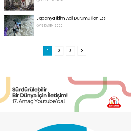
27 KASIM 2020
Japonya İklim Acil Durumu İlan Etti
19 KASIM 2020
1
2
3