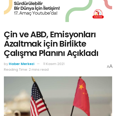
Çin ve ABD, Emisyonları
Azaltmak için Birlikte
Çalışma Planını Açıkladı
by
Haber Merkezi
11 Kasım 2021
A
A
Reading Time: 2 mins read