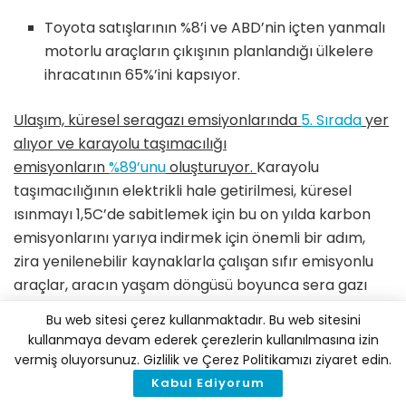
Toyota satışlarının %8’i ve ABD’nin içten yanmalı
motorlu araçların çıkışının planlandığı ülkelere
ihracatının 65%’ini kapsıyor.
Ulaşım, küresel seragazı emsiyonlarında
5. Sırada
yer
alıyor ve karayolu taşımacılığı
emisyonların
%89’unu
oluşturuyor
.
Karayolu
taşımacılığının elektrikli hale getirilmesi, küresel
ısınmayı 1,5C’de sabitlemek için bu on yılda karbon
emisyonlarını yarıya indirmek için önemli bir adım,
zira yenilenebilir kaynaklarla çalışan sıfır emisyonlu
araçlar, aracın yaşam döngüsü boyunca sera gazı
emisyonlarını
%80’e kadar
azaltabilir.
Bu web sitesi çerez kullanmaktadır. Bu web sitesini
kullanmaya devam ederek çerezlerin kullanılmasına izin
Climate Group ECO’u Helen Clarkson,“COP26, içten
vermiş oluyorsunuz. Gizlilik ve Çerez Politikamızı ziyaret edin.
yanmalı motor için yolun sonunu işaret ediyor.
Kabul Ediyorum
Dünyaya temiz karayolu taşımacılığına geçişin