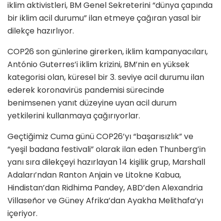
iklim aktivistleri, BM Genel Sekreterini “dünya çapında
bir iklim acil durumu” ilan etmeye çağıran yasal bir
dilekçe hazırlıyor.
COP26 son günlerine girerken, iklim kampanyacıları,
António Guterres’i iklim krizini, BM’nin en yüksek
kategorisi olan, küresel bir 3. seviye acil durumu ilan
ederek koronavirüs pandemisi sürecinde
benimsenen yanıt düzeyine uyan acil durum
yetkilerini kullanmaya çağırıyorlar.
Geçtiğimiz Cuma günü COP26’yı “başarısızlık” ve
“yeşil badana festivali” olarak ilan eden Thunberg’in
yanı sıra dilekçeyi hazırlayan 14 kişilik grup, Marshall
Adaları’ndan Ranton Anjain ve Litokne Kabua,
Hindistan’dan Ridhima Pandey, ABD’den Alexandria
Villaseñor ve Güney Afrika’dan Ayakha Melithafa’yı
içeriyor.