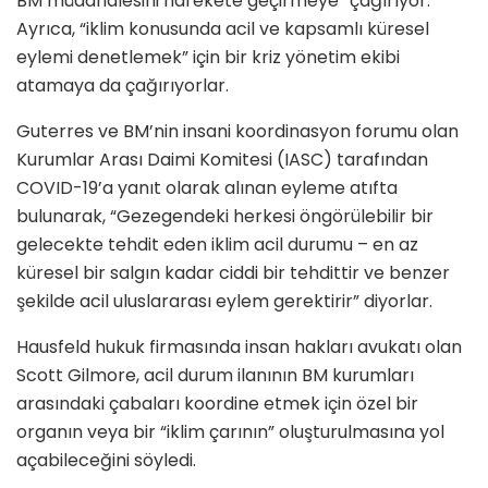
BM müdahalesini harekete geçirmeye” çağırıyor.
Ayrıca, “iklim konusunda acil ve kapsamlı küresel
eylemi denetlemek” için bir kriz yönetim ekibi
atamaya da çağırıyorlar.
Guterres ve BM’nin insani koordinasyon forumu olan
Kurumlar Arası Daimi Komitesi (IASC) tarafından
COVID-19’a yanıt olarak alınan eyleme atıfta
bulunarak, “Gezegendeki herkesi öngörülebilir bir
gelecekte tehdit eden iklim acil durumu – en az
küresel bir salgın kadar ciddi bir tehdittir ve benzer
şekilde acil uluslararası eylem gerektirir” diyorlar.
Hausfeld hukuk firmasında insan hakları avukatı olan
Scott Gilmore, acil durum ilanının BM kurumları
arasındaki çabaları koordine etmek için özel bir
organın veya bir “iklim çarının” oluşturulmasına yol
açabileceğini söyledi.