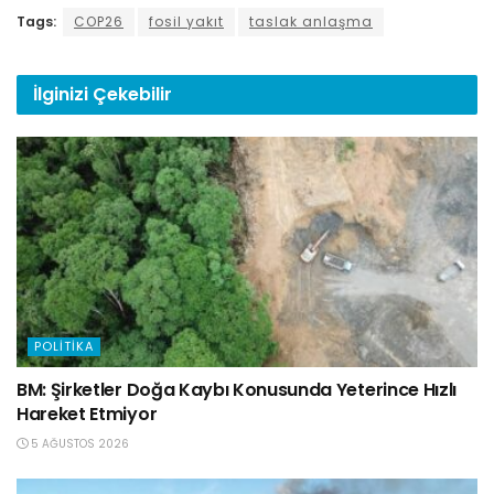
Tags:
COP26
fosil yakıt
taslak anlaşma
İlginizi
Çekebilir
POLITIKA
BM: Şirketler Doğa Kaybı Konusunda Yeterince Hızlı
Hareket Etmiyor
5 AĞUSTOS 2026