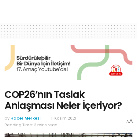
COP26’nın Taslak
Anlaşması Neler İçeriyor?
by
Haber Merkezi
11 Kasım 2021
A
A
Reading Time: 3 mins read