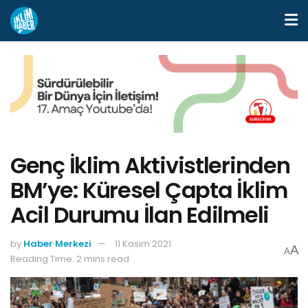
Genç İklim Aktivistlerinden
BM’ye: Küresel Çapta İklim
Acil Durumu İlan Edilmeli
by
Haber Merkezi
11 Kasım 2021
A
A
Reading Time: 2 mins read