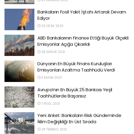
23 HAZIRAN 2023
Bankaların Fosil Yakıt İştahı Artarak Devam
Ediyor
25 OCAK 2023
ABD Bankalarının Finanse Ettiği Büyük Ölçekli
Emisyonlar Açığa Çıkarıldı
28 ARALIK 2021
Dünyanın En Büyük Finans Kuruluşları
Emisyonları Azaltma Taahhüdü Verdi
3 KASIM 2021
Avrupa’nın En Büyük 25 Bankası Yeşil
Taahhütlerde Başarısız
7 EYLÜL 2021
Yeni Anket: Bankaların Risk Gündeminde
İklim Değişikliği En Üst Sırada
28 TEMMUZ 2021