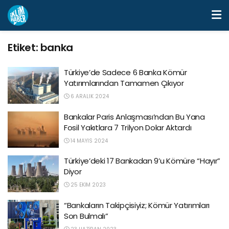
Etiket:
banka
Türkiye’de Sadece 6 Banka Kömür
Yatırımlarından Tamamen Çıkıyor
6 ARALIK 2024
Bankalar Paris Anlaşması’ndan Bu Yana
Fosil Yakıtlara 7 Trilyon Dolar Aktardı
14 MAYIS 2024
Türkiye’deki 17 Bankadan 9’u Kömüre “Hayır”
Diyor
25 EKIM 2023
“Bankaların Takipçisiyiz; Kömür Yatırımları
Son Bulmalı”