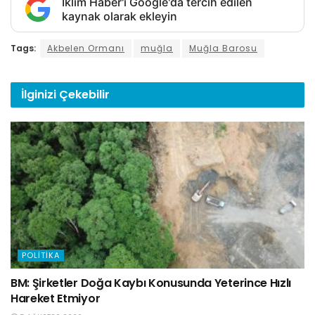
İklim Haber'i Google'da tercih edilen
kaynak olarak ekleyin
Tags:
Akbelen Ormanı
muğla
Muğla Barosu
İlginizi
Çekebilir
POLITIKA
BM: Şirketler Doğa Kaybı Konusunda Yeterince Hızlı
Hareket Etmiyor