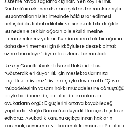
sisteme fayda sağlamak içindir. Yeniköy Termik
Santralı’nın ekonomik ömrü çoktan tamamlanmıştır.
Bu santralların işletilmesinde hâlâ ısrar edilmesi
anlaşılabilir, kabul edilebilir ve sürdürülebilir değildir.
Bu nedenle tek bir ağacın bile eksiltilmesine
tahammülümüz yoktur. Bundan sonra tek bir ağacın
daha devrilmemesi için İkizköylülere destek olmak
üzere buradayız” diyerek sözlerini tamamladı.
İkizköy Gönüllü Avukatı İsmail Hakkı Atal ise
“Gösterdikleri duyarlılık için meslektaşlarımıza
teşekkür ediyoruz” diyerek şöyle devam etti: “Çevre
mücadelesinin yaşam hakkı mücadelesine dönüştüğü
böyle bir dönemde, barolar da bu anlamda
avukatların örgütlü güçlerini ortaya koyabileceği
yapılardır. Muğla Barosu’na duyarlılıkları için teşekkür
ediyoruz. Avukatlık Kanunu açıkça insan haklarını
korumak, savunmak ve korumak konusunda Barolara