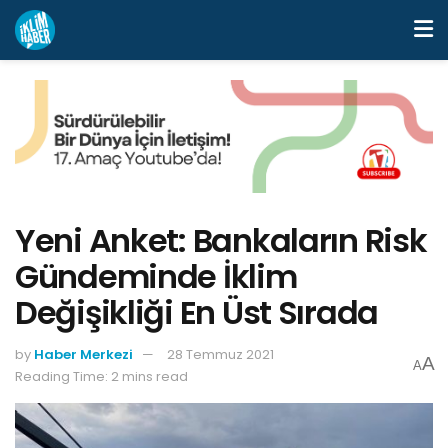
Yeni Anket: Bankaların Risk
Gündeminde İklim
Değişikliği En Üst Sırada
by
Haber Merkezi
28 Temmuz 2021
A
A
Reading Time: 2 mins read