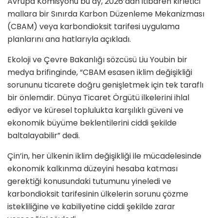
Avrupa Komisyonu bu ay, 2026’dan itibaren kirletici
mallara bir Sınırda Karbon Düzenleme Mekanizması
(CBAM) veya karbondioksit tarifesi uygulama
planlarını ana hatlarıyla açıkladı.
Ekoloji ve Çevre Bakanlığı sözcüsü Liu Youbin bir
medya brifinginde, “CBAM esasen iklim değişikliği
sorununu ticarete doğru genişletmek için tek taraflı
bir önlemdir. Dünya Ticaret Örgütü ilkelerini ihlal
ediyor ve küresel toplulukta karşılıklı güveni ve
ekonomik büyüme beklentilerini ciddi şekilde
baltalayabilir” dedi.
Çin’in, her ülkenin iklim değişikliği ile mücadelesinde
ekonomik kalkınma düzeyini hesaba katması
gerektiği konusundaki tutumunu yineledi ve
karbondioksit tarifesinin ülkelerin sorunu çözme
istekliliğine ve kabiliyetine ciddi şekilde zarar