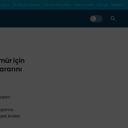
 Algısı
Bir Buçuk Derece
Kömür Masalları
Hakkımızda
Künye
İletişim
mür için
ararını
 tarım
aştırma
ilçesi Avdan