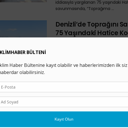
iddiasıyla yargılanan 75 yaşındaki Ha
savunmasında, “Toprağıma ...
Denizli’de Toprağını 
75 Yaşındaki Hatice K
Hakim Karşısına Çıka
4 MART 2024
Denizli’nin Avdan köyünde yürütme
kararı alınmış kömür madeni alanın
tarlasını savunan 75 yaşındaki Hati
yarın hakim karşısına ...
Avdan’da Kömüre Karş
Ses: “Unutulmasın ki T
Bizim”
16 OCAK 2023