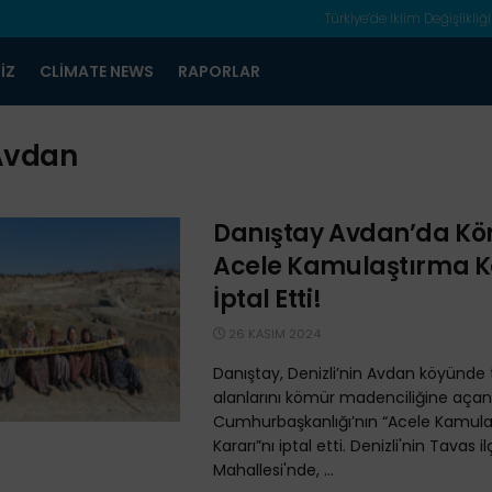
Türkiye’de İklim Değişlikliği
IZ
CLIMATE NEWS
RAPORLAR
Avdan
Danıştay Avdan’da Kö
Acele Kamulaştırma K
İptal Etti!
26 KASIM 2024
Danıştay, Denizli’nin Avdan köyünde
alanlarını kömür madenciliğine açan
Cumhurbaşkanlığı’nın “Acele Kamul
Kararı”nı iptal etti. Denizli'nin Tavas 
Mahallesi'nde, ...