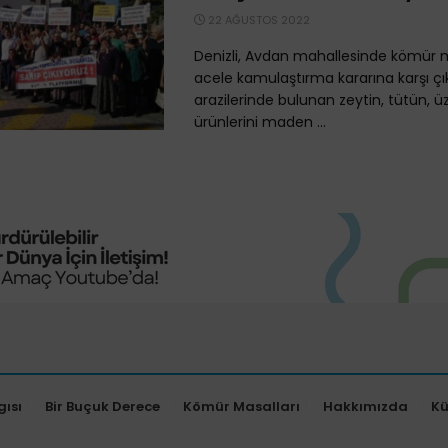
22 AĞUSTOS 2022
Denizli, Avdan mahallesinde kömür
acele kamulaştırma kararına karşı çık
arazilerinde bulunan zeytin, tütün, ü
ürünlerini maden ...
gısı
Bir Buçuk Derece
Kömür Masalları
Hakkımızda
K