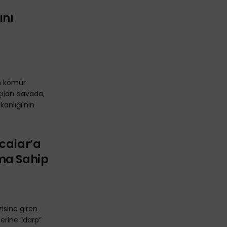
ını
in kömür
çılan davada,
kanlığı'nın
calar’a
ma Sahip
zisine giren
zerine “darp”