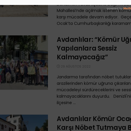
Denizli’nin Tavas ilçesine bağlı Avda
Mahallesi’nde açılmak istenen köm
karşı mücadele devam ediyor. Geçe
Ocak’ta Cumhurbaşkanlığı kararnames
Avdanlılar: “Kömür U
Yapılanlara Sessiz
Kalmayacağız”
29 AĞUSTOS 2022
Jandarma tarafından nöbet tutuklar
arazilerinden kömür uğruna çıkarılan 
mücadeleyi sürdüreceklerini ve sess
kalmayacaklarını duyurdu. Denizli'ni
ilçesine ...
Avdanlılar Kömür Oca
Karşı Nöbet Tutmaya 