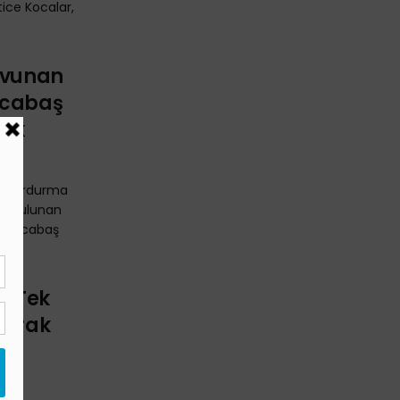
tice Kocalar,
Savunan
ocabaş
cak
yi durdurma
da bulunan
ce Kocabaş
ı Tek
oprak