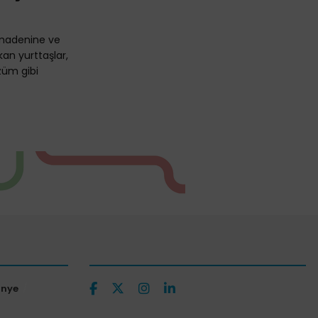
 madenine ve
an yurttaşlar,
züm gibi
ünye