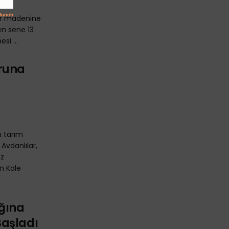
n
ür madenine
n sene 13
i ...
ğruna
ı tarım
Avdanlılar,
iz
n Kale
ğına
Başladı