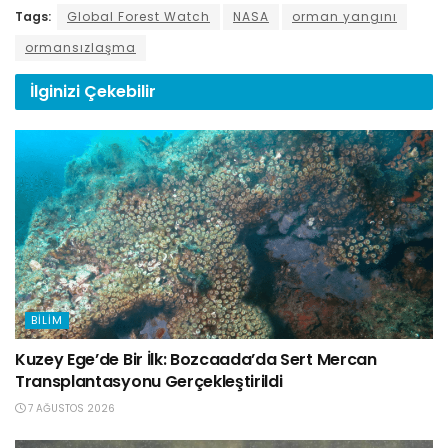
Tags:
Global Forest Watch
NASA
orman yangını
ormansızlaşma
İlginizi
Çekebilir
BILIM
Kuzey Ege’de Bir İlk: Bozcaada’da Sert Mercan
Transplantasyonu Gerçekleştirildi
7 AĞUSTOS 2026