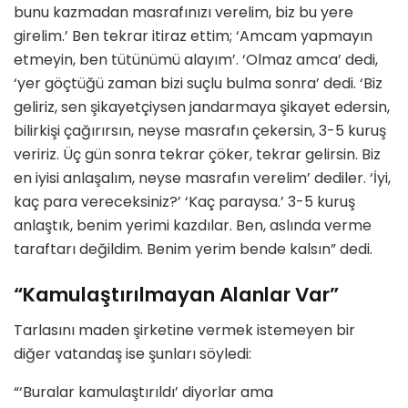
bunu kazmadan masrafınızı verelim, biz bu yere
girelim.’ Ben tekrar itiraz ettim; ‘Amcam yapmayın
etmeyin, ben tütünümü alayım’. ‘Olmaz amca’ dedi,
‘yer göçtüğü zaman bizi suçlu bulma sonra’ dedi. ‘Biz
geliriz, sen şikayetçiysen jandarmaya şikayet edersin,
bilirkişi çağırırsın, neyse masrafın çekersin, 3-5 kuruş
veririz. Üç gün sonra tekrar çöker, tekrar gelirsin. Biz
en iyisi anlaşalım, neyse masrafın verelim’ dediler. ‘İyi,
kaç para vereceksiniz?’ ‘Kaç paraysa.’ 3-5 kuruş
anlaştık, benim yerimi kazdılar. Ben, aslında verme
taraftarı değildim. Benim yerim bende kalsın” dedi.
“Kamulaştırılmayan Alanlar Var”
Tarlasını maden şirketine vermek istemeyen bir
diğer vatandaş ise şunları söyledi:
“‘Buralar kamulaştırıldı’ diyorlar ama