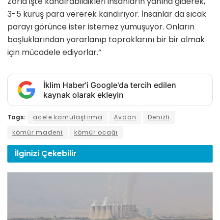
Zorla işte kandırabildikleri insanların yanına giderek,
3-5 kuruş para vererek kandırıyor. İnsanlar da sıcak
parayı görünce ister istemez yumuşuyor. Onların
boşluklarından yararlanıp topraklarını bir bir almak
için mücadele ediyorlar.”
İklim Haber'i Google'da tercih edilen
kaynak olarak ekleyin
Tags:
acele kamulaştırma
Avdan
Denizli
kömür madeni
kömür ocağı
İlginizi
Çekebilir