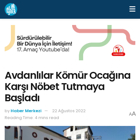
Avdanlılar Kömür Ocağına
Karşı Nöbet Tutmaya
Başladı
by
Haber Merkezi
22 Ağustos 2022
A
A
Reading Time: 4 mins read