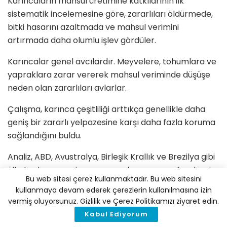
Karıncaların mahsul üretimine katkılarının ilk
sistematik incelemesine göre, zararlıları öldürmede,
bitki hasarını azaltmada ve mahsul verimini
artırmada daha olumlu işlev gördüler.
Karıncalar genel avcılardır. Meyvelere, tohumlara ve
yapraklara zarar vererek mahsul veriminde düşüşe
neden olan zararlıları avlarlar.
Çalışma, karınca çeşitliliği arttıkça genellikle daha
geniş bir zararlı yelpazesine karşı daha fazla koruma
sağlandığını buldu.
Analiz, ABD, Avustralya, Birleşik Krallık ve Brezilya gibi
ülkelerde narenciye, mango, elma ve soya fasulyesi
Bu web sitesi çerez kullanmaktadır. Bu web sitesini
dahil 17 mahsulü inceledi.
kullanmaya devam ederek çerezlerin kullanılmasına izin
vermiş oluyorsunuz. Gizlilik ve Çerez Politikamızı ziyaret edin.
Uygun yönetimle karıncalar, faydalı haşere
Kabul Ediyorum
kontrolünde sorumlu olabilir ve zamanla mahsul