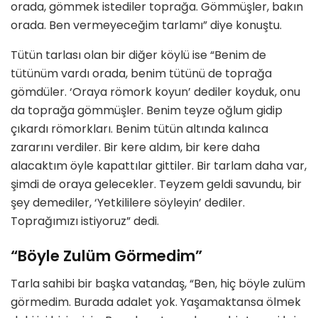
orada, gömmek istediler toprağa. Gömmüşler, bakın
orada. Ben vermeyeceğim tarlamı” diye konuştu.
Tütün tarlası olan bir diğer köylü ise “Benim de
tütünüm vardı orada, benim tütünü de toprağa
gömdüler. ‘Oraya römork koyun’ dediler koyduk, onu
da toprağa gömmüşler. Benim teyze oğlum gidip
çıkardı römorkları. Benim tütün altında kalınca
zararını verdiler. Bir kere aldım, bir kere daha
alacaktım öyle kapattılar gittiler. Bir tarlam daha var,
şimdi de oraya gelecekler. Teyzem geldi savundu, bir
şey demediler, ‘Yetkililere söyleyin’ dediler.
Toprağımızı istiyoruz” dedi.
“Böyle Zulüm Görmedim”
Tarla sahibi bir başka vatandaş, “Ben, hiç böyle zulüm
görmedim. Burada adalet yok. Yaşamaktansa ölmek