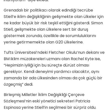
Gren
adalı
bir politikacı olarak edindiği tecrübe
Stiell’e iklim değişikliğinin gelişmekte olan ülkeler için
ne kadar büyük bir risk teşkil ettiğini g
ö
sterdi. Simon
Stiell, gelişmekte olan ülkelere sert bir duruş
g
ö
stermek zorunda,
ö
zellikle de sorumluluklarını
yerine getirmemekte olan G20 ülkelerine.
Tufts Üniversitesi’ndeki Fletcher Okulu’nun dekanı ve
BM iklim müzakereleri uzmanı olan Rachel Kyte ise,
“Hepimizin iyiliği için bu süreçte dürüst olması
gerekiyor. Kendi deneyimi yardımcı olacaktır, aynı
zamanda bir ada ülkesinden olması da çok güçlü bir
özgeçmiş” dedi.
Birleşmiş Milletler İklim Değişikliği Çerçeve
S
ö
zleşmesi’nin eski y
ö
netici sekreteri Patricia
Espinosa yerine Stiell
’
in seçilmesi bir sürpriz oldu.