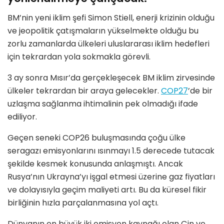
BM’nin yeni iklim şefi Simon Stiell, enerji krizinin olduğu
ve jeopolitik çatışmaların yükselmekte olduğu bu
zorlu zamanlarda ülkeleri uluslararası iklim hedefleri
için tekrardan yola sokmakla görevli.
3 ay sonra Mısır
’
da gerçekleşecek BM iklim zirvesinde
ülkeler tekrardan bir araya gelecekler.
COP27
’de bir
uzlaşma sağlanma ihtimalinin pek olmadığı ifade
ediliyor.
Geçen seneki COP26 buluşmasında çoğu ülke
seragazı emisyonlarını ısınmayı 1.5 derecede tutacak
şekilde kesmek konusunda anlaşmıştı. Ancak
Rusya’nın Ukrayna’yı işgal etmesi üzerine gaz fiyatları
ve dolayısıyla geçim maliyeti artı. Bu da küresel fikir
birliğinin hızla parçalanmasına yol açtı.
Dünyanın en büyük iki emisyon kaynağı olan Çin ve