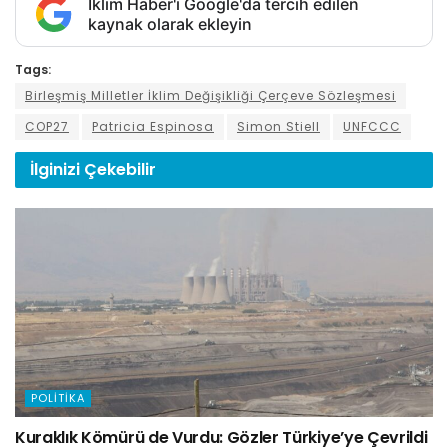
İklim Haber'i Google'da tercih edilen
kaynak olarak ekleyin
Tags:
Birleşmiş Milletler İklim Değişikliği Çerçeve Sözleşmesi
COP27
Patricia Espinosa
Simon Stiell
UNFCCC
İlginizi
Çekebilir
POLITIKA
Kuraklık Kömürü de Vurdu: Gözler Türkiye’ye Çevrildi