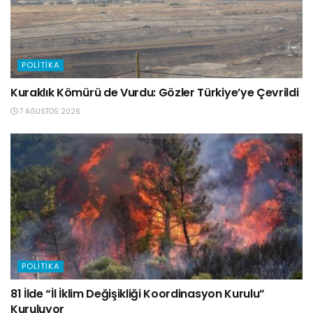
POLITIKA
Kuraklık Kömürü de Vurdu: Gözler Türkiye’ye Çevrildi
7 AĞUSTOS 2026
POLITIKA
81 İlde “İl İklim Değişikliği Koordinasyon Kurulu”
Kuruluyor