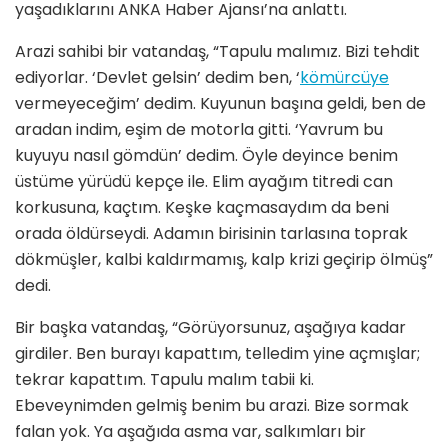
yaşadıklarını ANKA Haber Ajansı’na anlattı.
Arazi sahibi bir vatandaş, “Tapulu malımız. Bizi tehdit
ediyorlar. ‘Devlet gelsin’ dedim ben, ‘
kömürcüye
vermeyeceğim’ dedim. Kuyunun başına geldi, ben de
aradan indim, eşim de motorla gitti. ‘Yavrum bu
kuyuyu nasıl gömdün’ dedim. Öyle deyince benim
üstüme yürüdü kepçe ile. Elim ayağım titredi can
korkusuna, kaçtım. Keşke kaçmasaydım da beni
orada öldürseydi. Adamın birisinin tarlasına toprak
dökmüşler, kalbi kaldırmamış, kalp krizi geçirip ölmüş”
dedi.
Bir başka vatandaş, “Görüyorsunuz, aşağıya kadar
girdiler. Ben burayı kapattım, telledim yine açmışlar;
tekrar kapattım. Tapulu malım tabii ki.
Ebeveynimden gelmiş benim bu arazi. Bize sormak
falan yok. Ya aşağıda asma var, salkımları bir