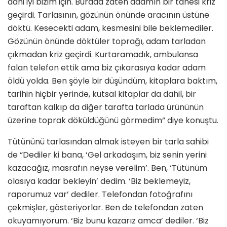
dahi iyi bizim için. Burada zaten adamın bir tanesi kriz
geçirdi. Tarlasının, gözünün önünde aracının üstüne
döktü. Kesecekti adam, kesmesini bile beklemediler.
Gözünün önünde döktüler toprağı, adam tarladan
çıkmadan kriz geçirdi. Kurtaramadık, ambulansa
falan telefon ettik ama biz çıkarasıya kadar adam
öldü yolda. Ben şöyle bir düşündüm, kitaplara baktım,
tarihin hiçbir yerinde, kutsal kitaplar da dahil, bir
taraftan kalkıp da diğer tarafta tarlada ürününün
üzerine toprak döküldüğünü görmedim” diye konuştu.
Tütününü tarlasından almak isteyen bir tarla sahibi
de “Dediler ki bana, ‘Gel arkadaşım, biz senin yerini
kazacağız, masrafın neyse verelim’. Ben, ‘Tütünüm
olasıya kadar bekleyin’ dedim. ‘Biz beklemeyiz,
raporumuz var’ dediler. Telefondan fotoğrafını
çekmişler, gösteriyorlar. Ben de telefondan zaten
okuyamıyorum. ‘Biz bunu kazarız amca’ dediler. ‘Biz