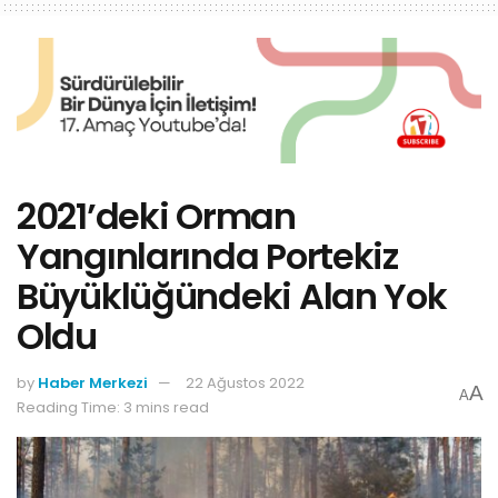
2021’deki Orman
Yangınlarında Portekiz
Büyüklüğündeki Alan Yok
Oldu
by
Haber Merkezi
22 Ağustos 2022
A
A
Reading Time: 3 mins read