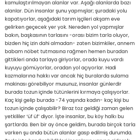
kamulaştırılmayan alanlar var. Aşağı alanlarda bazı
alanlar. Dün insanlar şunu yapmışlar; şuradaki yolu
kapatıyorlar, aşağıdaki tarım işçileri akşam eve
gelirken geçecek yer yok. Nereden yol yapmışlar
bakın, başkasının tarlasını -orası bizim tarla oluyor,
bizden hiç izin dahi almadan- zaten bizimkiler, annem
babam nöbet tutmasına rağmen hemen buradan
gittikleri anda tarlaya giriyorlar, orada kuyu vardı
kuyuyu gömüyorlar, oradan yol açıyorlar. Hadi
kazmalarına hakkı var ancak hiç buralarda sulama
makinası görebiliyor musunuz, insanlar günlerdir
burada tozun içinde tütünlerini kırmaya çalışıyorlar.
Kaç kişi gelip burada -74 yaşında kadın- kaç kişi bu
tozun içinde çalışabilir? Biraz toz geldiği zaman gelen
yetkililer ‘üf üf’ diyor. İşte insanlar, bu köy halkı bu
şartlarda. Ben bir ay önce geldim, burada birçok tarla
varken şu anda bütün alanlar gasp edilmiş durumda.