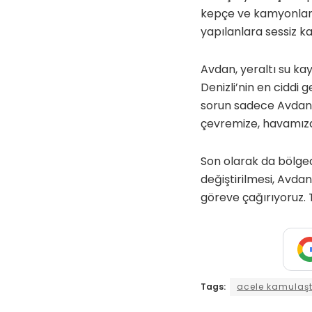
kepçe ve kamyonlar i
yapılanlara sessiz k
Avdan, yeraltı su kay
Denizli’nin en ciddi 
sorun sadece Avdan’ı
çevremize, havamıza
Son olarak da bölged
değiştirilmesi, Avdan
göreve çağırıyoruz. 
Tags:
acele kamulaş