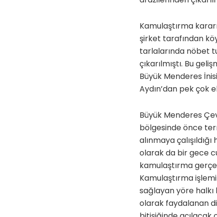
Kamulaştırma kararın
şirket tarafından köy
tarlalarında nöbet 
çıkarılmıştı. Bu gel
Büyük Menderes İnisi
Aydın’dan pek çok ekol
Büyük Menderes Çevr
bölgesinde önce term
alınmaya çalışıldığı 
olarak da bir gece c
kamulaştırma gerçek
Kamulaştırma işlemin
sağlayan yöre halkı 
olarak faydalanan di
bitişiğinde açılaca