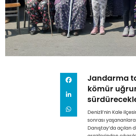
Jandarma tar
kömür uğrun
sürdürecekle
Denizli’nin Kale ilçes
sonrası yaşananlara d
Danıştay’da açılan 
arazilerinden çıkarılm