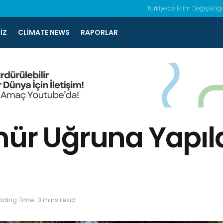
Türkiye’de İklim Değişlikliği
IZ
CLIMATE NEWS
RAPORLAR
mür Uğruna Yapıl
ding Time: 3 mins read