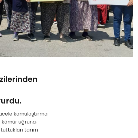
zilerinden
uyurdu.
 acele kamulaştırma
r, kömür uğruna,
uttukları tarım