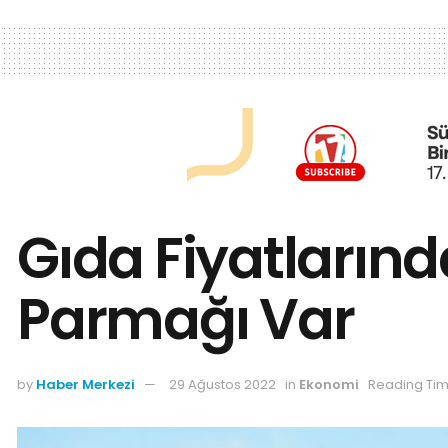
Gıda Fiyatlarınd
Parmağı Var
by
Haber Merkezi
29 Ağustos 2022
in
Ekonomi
Reading Tim