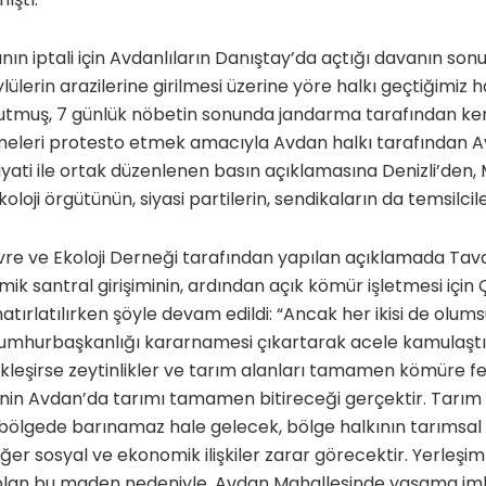
ın iptali için Avdanlıların Danıştay’da açtığı davanın s
lülerin arazilerine girilmesi üzerine yöre halkı geçtiğimiz 
tutmuş, 7 günlük nöbetin sonunda jandarma tarafından ken
işmeleri protesto etmek amacıyla Avdan halkı tarafından 
yati ile ortak düzenlenen basın açıklamasına Denizli’den,
oji örgütünün, siyasi partilerin, sendikaların da temsilciler
e ve Ekoloji Derneği tarafından yapılan açıklamada Ta
ik santral girişiminin, ardından açık kömür işletmesi için
hatırlatılırken şöyle devam edildi: “Ancak her ikisi de olum
umhurbaşkanlığı kararnamesi çıkartarak acele kamulaştırm
leşirse zeytinlikler ve tarım alanları tamamen kömüre fe
in Avdan’da tarımı tamamen bitireceği gerçektir. Tarım i
bölgede barınamaz hale gelecek, bölge halkının tarımsal f
ğer sosyal ve ekonomik ilişkiler zarar görecektir. Yerleşi
k olan bu maden nedeniyle, Avdan Mahallesinde yaşama im