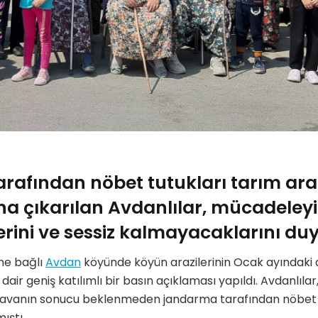
afından nöbet tutukları tarım ara
a çıkarılan Avdanlılar, mücadeleyi
rini ve sessiz kalmayacaklarını d
ine bağlı
Avdan
köyünde köyün arazilerinin Ocak ayındaki
air geniş katılımlı bir basın açıklaması yapıldı. Avdanlıla
davanın sonucu beklenmeden jandarma tarafından nöbet t
ıştı.