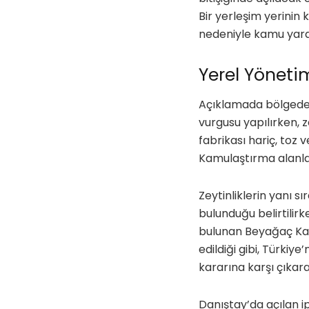
Bir yerleşim yerinin
nedeniyle kamu yara
Yerel Yönetim
Açıklamada bölgede s
vurgusu yapılırken, 
fabrikası hariç, toz 
Kamulaştırma alanları
Zeytinliklerin yanı s
bulunduğu belirtilir
bulunan Beyağaç Kar
edildiği gibi, Türki
kararına karşı çıkara
Danıştay’da açılan i