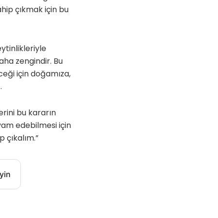
ahip çıkmak için bu
tinlikleriyle
daha zengindir. Bu
ceği için doğamıza,
.
rini bu kararın
evam edebilmesi için
p çıkalım.”
yin