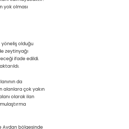
ın yok olması
 yöneliş olduğu
de zeytinyağı
ceği ifade edildi.
ktarıldı.
alanının da
 alanlara çok yakın
anı olarak ilan
Kamulaştırma
de Avdan bölgesinde