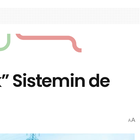
k” Sistemin de
A
A