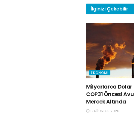
İlginizi
Çekebilir
EKONOMI
Milyarlarca Dolar 
COP31 Öncesi Avus
Mercek Altında
6 AĞUSTOS 2026