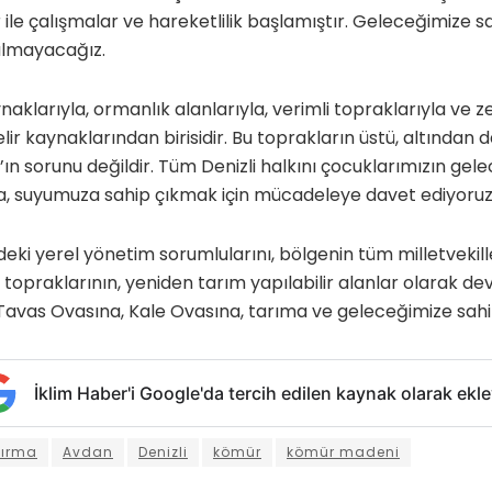
le çalışmalar ve hareketlilik başlamıştır. Geleceğimize s
almayacağız.
naklarıyla, ormanlık alanlarıyla, verimli topraklarıyla ve zey
gelir kaynaklarından birisidir. Bu toprakların üstü, altından 
n sorunu değildir. Tüm Denizli halkını çocuklarımızın gele
, suyumuza sahip çıkmak için mücadeleye davet ediyoruz
eki yerel yönetim sorumlularını, bölgenin tüm milletvekille
 topraklarının, yeniden tarım yapılabilir alanlar olarak d
Tavas Ovasına, Kale Ovasına, tarıma ve geleceğimize sahi
İklim Haber'i Google'da tercih edilen kaynak olarak ekle
tırma
Avdan
Denizli
kömür
kömür madeni