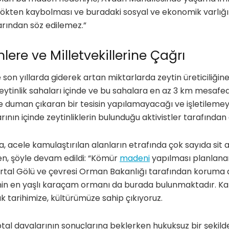
 kökten kaybolması ve buradaki sosyal ve ekonomik varlığ
rından söz edilemez.”
lere ve Milletvekillerine Çağrı
on yıllarda giderek artan miktarlarda zeytin üreticiliğine
zeytinlik sahaları içinde ve bu sahalara en az 3 km mesafe
ve duman çıkaran bir tesisin yapılamayacağı ve işletilemeye
nın içinde zeytinliklerin bulunduğu aktivistler tarafından a
ıra, acele kamulaştırılan alanların etrafında çok sayıda sit 
ken, şöyle devam edildi: “Kömür
madeni
yapılması planlanan
tal Gölü ve çevresi Orman Bakanlığı tarafından koruma al
ye’nin en yaşlı karaçam ormanı da burada bulunmaktadır. 
k tarihimize, kültürümüze sahip çıkıyoruz.
ptal davalarının sonuçlarına beklerken hukuksuz bir şekil