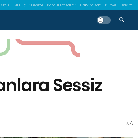
 Algısı
Bir Buçuk Derece
Kömür Masalları
Hakkımızda
Künye
İletişim
anlara Sessiz
A
A