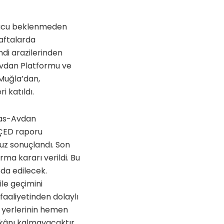
onucu beklenmeden
haftalarda
di arazilerinden
Avdan Platformu ve
 Muğla’dan,
i katıldı.
vas-Avdan
 ÇED raporu
suz sonuçlandı. Son
a kararı verildi. Bu
da edilecek.
le geçimini
aaliyetinden dolaylı
m yerlerinin hemen
kânı kalmayacaktır.