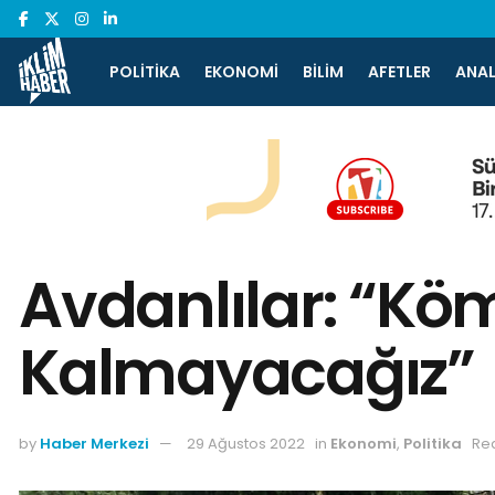
POLITIKA
EKONOMI
BILIM
AFETLER
ANAL
Avdanlılar: “Kö
Kalmayacağız”
by
Haber Merkezi
29 Ağustos 2022
in
Ekonomi
,
Politika
Rea