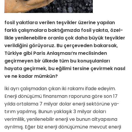
fosil yakıtlara verilen teş­vikler üzerine yapılan
farklı çalışma­lara baktığımızda fosil yakıta, özel­
likle yenilenebilire oranla çok daha büyük teşvikler
verildiğini görüyoruz. Bu çerçeveden bakarsak,
Türkiye gibi Paris Anlaşması’nı meclisinden
geçirmeyen bir ülkede tüm bu konuşulanları
hayata geçirmek, bu eğilimi tersine çevirmek nasıl
ve ne kadar mümkün?
İki ayrı çalışmadan çıkan iki rakamı ifade edeyim.
Enerji dönüşümü finans­man raporuna göre son 17
yılda ortala­ma 7 milyar dolar enerji sektörüne ya­
tırım yapılmış. Bunun yaklaşık 3 milyar doları
verimlilik, yenilenebilir enerji ve bunun altyapısına
ayrılmış. Eğer biz enerji dönüşümüne mevcut enerji