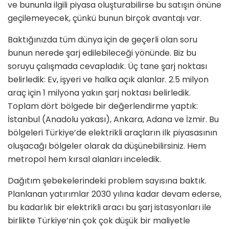
ve bununla ilgili piyasa oluşturabilirse bu satışın önüne
geçilemeyecek, çünkü bunun birçok avantajı var.
Baktığınızda tüm dünya için de geçerli olan soru
bunun nerede şarj edilebile­ceği yönünde. Biz bu
soruyu çalışmada cevapladık. Üç tane şarj noktası
belirle­dik: Ev, işyeri ve halka açık alanlar. 2.5 milyon
araç için 1 milyona yakın şarj noktası belirledik.
Toplam dört bölge­de bir değerlendirme yaptık:
İstanbul (Anadolu yakası), Ankara, Adana ve İz­mir. Bu
bölgeleri Türkiye’de elektrikli araçların ilk piyasasının
oluşacağı böl­geler olarak da düşünebilirsiniz. Hem
metropol hem kırsal alanları inceledik.
Dağıtım şebekelerindeki problem sayı­sına baktık.
Planlanan yatırımlar 2030 yılına kadar devam ederse,
bu kadarlık bir elektrikli aracı bu şarj istasyonları ile
birlikte Türkiye’nin çok çok düşük bir maliyetle