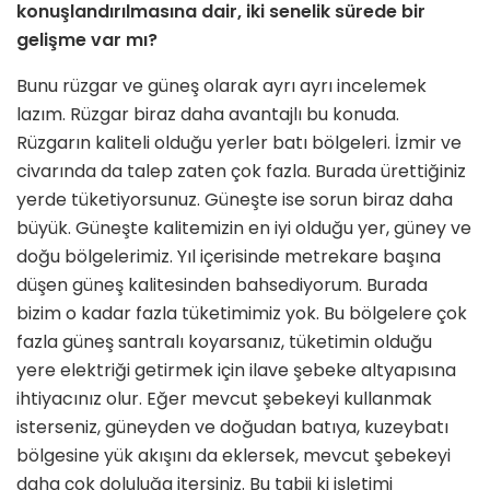
konuşlandırılmasına dair, iki senelik sürede bir
gelişme var mı?
Bunu rüzgar ve güneş olarak ayrı ayrı incelemek
lazım. Rüzgar biraz daha avantajlı bu konuda.
Rüzgarın kaliteli olduğu yerler batı bölgeleri. İzmir ve
civarında da talep zaten çok fazla. Bu­rada ürettiğiniz
yerde tüketiyorsunuz. Güneşte ise sorun biraz daha
büyük. Güneşte kalitemizin en iyi olduğu yer, güney ve
doğu bölgelerimiz. Yıl içeri­sinde metrekare başına
düşen güneş kalitesinden bahsediyorum. Burada
bizim o kadar fazla tüketimimiz yok. Bu bölgelere çok
fazla güneş santra­lı koyarsanız, tüketimin olduğu
yere elektriği getirmek için ilave şebeke alt­yapısına
ihtiyacınız olur. Eğer mevcut şebekeyi kullanmak
isterseniz, güney­den ve doğudan batıya, kuzeybatı
böl­gesine yük akışını da eklersek, mevcut şebekeyi
daha çok doluluğa itersiniz. Bu tabii ki işletimi