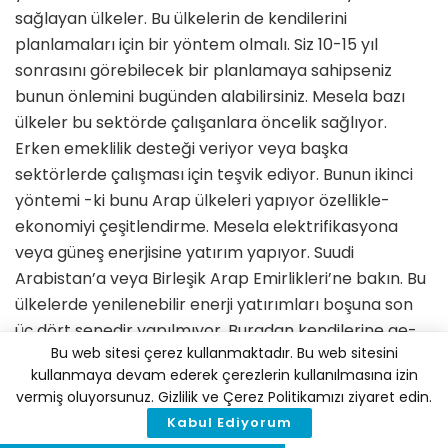
sağlayan ülkeler. Bu ülkelerin de kendilerini
planlamaları için bir yöntem olmalı. Siz 10-15 yıl
sonrasını görebilecek bir planlamaya sahipseniz
bunun önlemi­ni bugünden alabilirsiniz. Mesela bazı
ülkeler bu sektörde çalışanlara öncelik sağlıyor.
Erken emeklilik desteği ve­riyor veya başka
sektörlerde çalışması için teşvik ediyor. Bunun ikinci
yönte­mi -ki bunu Arap ülkeleri yapıyor özel­likle-
ekonomiyi çeşitlendirme. Mesela elektrifikasyona
veya güneş enerjisi­ne yatırım yapıyor. Suudi
Arabistan’a veya Birleşik Arap Emirlikleri’ne ba­kın. Bu
ülkelerde yenilenebilir enerji yatırımları boşuna son
üç dört senedir yapılmıyor. Buradan kendilerine ge­
Bu web sitesi çerez kullanmaktadır. Bu web sitesini
lebilecek olası istihdam veya ekonomi problemlerini
kullanmaya devam ederek çerezlerin kullanılmasına izin
görebiliyorlar. Bunun için sanayi politikası
vermiş oluyorsunuz. Gizlilik ve Çerez Politikamızı ziyaret edin.
geliştiriyorlar. Bu adil dönüşümün biraz da dolaylı
Kabul Ediyorum
olanı. Ancak ülke seviyesinde daha uzun va­deli