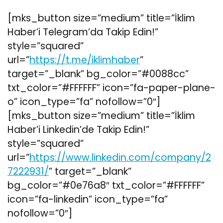
[mks_button size=”medium” title=”İklim
Haber’i Telegram’da Takip Edin!”
style=”squared”
url=”
https://t.me/iklimhaber
”
target=”_blank” bg_color=”#0088cc”
txt_color=”#FFFFFF” icon=”fa-paper-plane-
o” icon_type=”fa” nofollow=”0″]
[mks_button size=”medium” title=”İklim
Haber’i Linkedin’de Takip Edin!”
style=”squared”
url=”
https://www.linkedin.com/company/2
7222931/
” target=”_blank”
bg_color=”#0e76a8″ txt_color=”#FFFFFF”
icon=”fa-linkedin” icon_type=”fa”
nofollow=”0″]