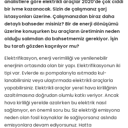
analistlere göre elektrik­li araçlar 2020’de çok ciddi
bir ivme kazanacak. Sizin de çalışmanız şarj
istasyonları üzerine. Çalışmanızdan biraz daha
detaylı bahseder misiniz? Bir de enerji dönüşümü
üzerine ko­nuşurken bu araçların üretiminin neden
olduğu salımdan da bahsetme­miz gerekiyor. İşin
bu tarafı gözden kaçırılıyor mu?
Elektrifikasyon, enerji verimliliği ve yenilenebilir
enerjinin ortasında olan bir yapı. Elektrifikasyonun iki
tipi var. Evlerde ısı pompalarıyla ısıtmada kul­
lanabilirsiniz veya ulaştırmada elekt­rikli araçlarla
yapabilirsiniz. Elektrikli araçlar yerel hava kirliliğinin
azaltılma­sına doğrudan olumlu katkı veriyor. Ancak
hava kirliliği yerelde azalırken bu elektrik nasıl
sağlanıyor, en önemli soru bu. Siz elektriği emisyona
neden olan fosil kaynaklar ile sağlıyorsanız as­lında
emisyonlara devam ediyorsunuz. Hatta