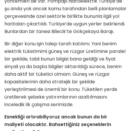
yöntem­leri de var. Pompajlı hidroelektrik Türkiye’de
şu anda yok ancak kamu tarafından belli planlamalar
çerçeve­sinde özel sektörle birlikte bununla il­gili yol
haritaları çıkartıldı. Türkiye’de uygun yerler belirlendi.
Bunlardan bir tanesi Bilecik’te Gökçekaya Barajı.
Bir diğer konu işin talep tarafı katılımı. Yani benim
elektrik tüketimimi güneş ve rüzgar üretimine paralel
bir şekilde, tabii bunun bilgisi bana geldiği ve fiyat
sinyali ya da başka bilgiler aktarıldığı sürece, benim
daha aktif bir tüketici ol­mam. Güneş ve rüzgar
kapasitelerinin daha stratejik bir şekilde
yerleştirilme­si de önemli bir konu. Tüketilen yerde
üretilerek şebeke yatırımlarının azaltıl­masını
inceledik ilk çalışma serimizde.
Esnekliği artırabiliyoruz ancak bu­nun da bir
maliyeti olacaktır. Bahset­tiğiniz seçeneklerin