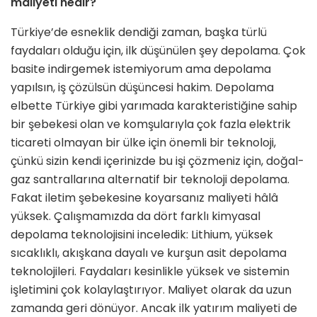
maliyeti nedir?
Türkiye’de esneklik dendiği zaman, başka türlü
faydaları olduğu için, ilk düşünülen şey depolama. Çok
basite indirgemek istemiyorum ama depo­lama
yapılsın, iş çözülsün düşüncesi hakim. Depolama
elbette Türkiye gibi yarımada karakteristiğine sahip
bir şe­bekesi olan ve komşularıyla çok fazla elektrik
ticareti olmayan bir ülke için önemli bir teknoloji,
çünkü sizin kendi içerinizde bu işi çözmeniz için, doğal­
gaz santrallarına alternatif bir teknoloji depolama.
Fakat iletim şebekesine ko­yarsanız maliyeti hâlâ
yüksek. Çalışma­mızda da dört farklı kimyasal
depola­ma teknolojisini inceledik: Lithium, yüksek
sıcaklıklı, akışkana dayalı ve kurşun asit depolama
teknolojileri. Faydaları kesinlikle yüksek ve sistemin
işletimini çok kolaylaştırıyor. Maliyet olarak da uzun
zamanda geri dönüyor. Ancak ilk yatırım maliyeti de