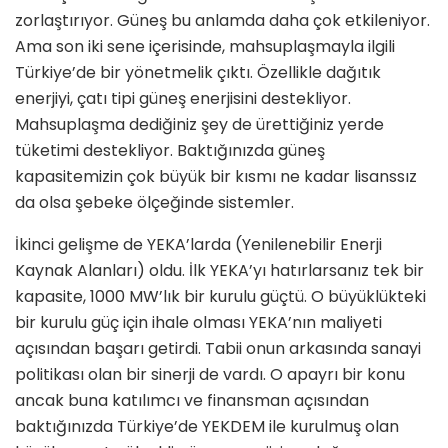
zorlaştırıyor. Güneş bu anlamda daha çok etkileniyor.
Ama son iki sene içerisinde, mahsuplaşmay­la ilgili
Türkiye’de bir yönetmelik çıktı. Özellikle dağıtık
enerjiyi, çatı tipi gü­neş enerjisini destekliyor.
Mahsuplaş­ma dediğiniz şey de ürettiğiniz yerde
tüketimi destekliyor. Baktığınızda gü­neş
kapasitemizin çok büyük bir kısmı ne kadar lisanssız
da olsa şebeke ölçe­ğinde sistemler.
İkinci gelişme de YEKA’larda (Yenile­nebilir Enerji
Kaynak Alanları) oldu. İlk YEKA’yı hatırlarsanız tek bir
kapa­site, 1000 MW’lık bir kurulu güçtü. O büyüklükteki
bir kurulu güç için ihale olması YEKA’nın maliyeti
açısından başarı getirdi. Tabii onun arkasında sa­nayi
politikası olan bir sinerji de vardı. O apayrı bir konu
ancak buna katılım­cı ve finansman açısından
baktığınızda Türkiye’de YEKDEM ile kurulmuş olan