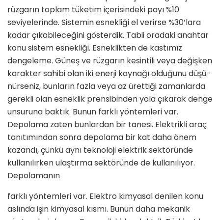
rüzgarın toplam tüketim içerisindeki payı %10
seviyelerinde. Sistemin esnekliği el verirse %30’lara
kadar çıkabileceğini gösterdik. Tabii oradaki anahtar
konu sistem esnekliği. Esneklikten de kas­tımız
dengeleme. Güneş ve rüzgarın kesintili veya değişken
karakter sahibi olan iki enerji kaynağı olduğunu düşü­
nürseniz, bunların fazla veya az ürettiği zamanlarda
gerekli olan esneklik pren­sibinden yola çıkarak denge
unsuruna baktık. Bunun farklı yöntemleri var.
Depolama zaten bunlardan bir tane­si. Elektrikli araç
tanıtımından sonra depolama bir kat daha önem
kazandı, çünkü aynı teknoloji elektrik sektö­ründe
kullanılırken ulaştırma sektö­ründe de kullanılıyor.
Depolamanın
farklı yöntemleri var. Elektro kimya­sal denilen konu
aslında işin kimyasal kısmı. Bunun daha mekanik