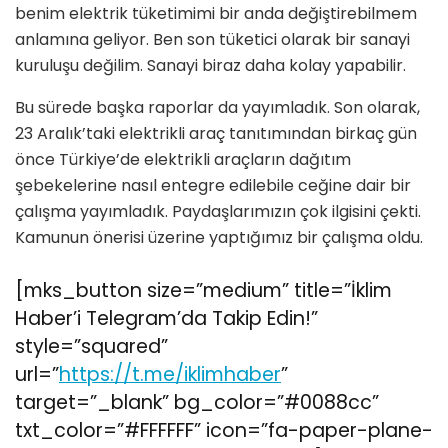
benim elektrik tüketimimi bir anda değiştirebilmem
anlamına geliyor. Ben son tüketici ola­rak bir sanayi
kuruluşu değilim. Sanayi biraz daha kolay yapabilir.
Bu sürede başka raporlar da yayımla­dık. Son olarak,
23 Aralık’taki elektrik­li araç tanıtımından birkaç gün
önce Türkiye’de elektrikli araçların dağıtım
şebekelerine nasıl entegre edilebile­ ceğine dair bir
çalışma yayımladık. Paydaşlarımızın çok ilgisini çekti.
Ka­munun önerisi üzerine yaptığımız bir çalışma oldu.
[mks_button size=”medium” title=”İklim
Haber’i Telegram’da Takip Edin!”
style=”squared”
url=”
https://t.me/iklimhaber
”
target=”_blank” bg_color=”#0088cc”
txt_color=”#FFFFFF” icon=”fa-paper-plane-