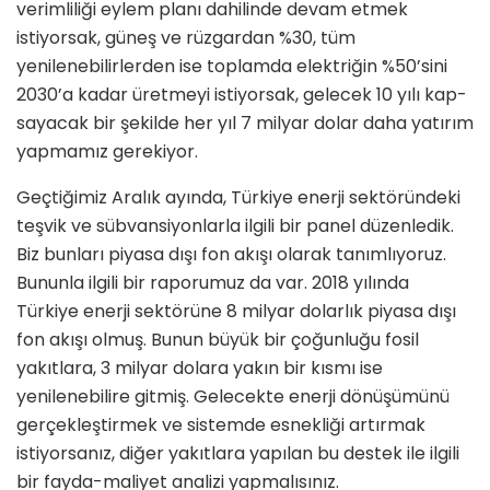
ve­rimliliği eylem planı dahilinde devam etmek
istiyorsak, güneş ve rüzgardan %30, tüm
yenilenebilirlerden ise top­lamda elektriğin %50’sini
2030’a kadar üretmeyi istiyorsak, gelecek 10 yılı kap­
sayacak bir şekilde her yıl 7 milyar dolar daha yatırım
yapmamız gerekiyor.
Geçtiğimiz Aralık ayında, Türkiye enerji sektöründeki
teşvik ve sübvan­siyonlarla ilgili bir panel düzenledik.
Biz bunları piyasa dışı fon akışı olarak tanımlıyoruz.
Bununla ilgili bir rapo­rumuz da var. 2018 yılında
Türkiye enerji sektörüne 8 milyar dolarlık pi­yasa dışı
fon akışı olmuş. Bunun büyük bir çoğunluğu fosil
yakıtlara, 3 milyar dolara yakın bir kısmı ise
yenilenebilire gitmiş. Gelecekte enerji dönüşümünü
gerçekleştirmek ve sistemde esnekliği artırmak
istiyorsanız, diğer yakıtlara ya­pılan bu destek ile ilgili
bir fayda-mali­yet analizi yapmalısınız.