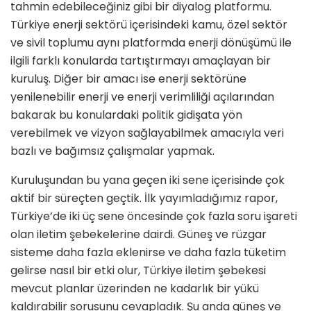
tahmin edebileceği­niz gibi bir diyalog platformu.
Türkiye enerji sektörü içerisindeki kamu, özel sektör
ve sivil toplumu aynı platform­da enerji dönüşümü ile
ilgili farklı konularda tartıştırmayı amaçlayan bir
kuruluş. Diğer bir amacı ise enerji sek­törüne
yenilenebilir enerji ve enerji ve­rimliliği açılarından
bakarak bu konu­lardaki politik gidişata yön
verebilmek ve vizyon sağlayabilmek amacıyla veri
bazlı ve bağımsız çalışmalar yapmak.
Kuruluşundan bu yana geçen iki sene içerisinde çok
aktif bir süreçten geçtik. İlk yayımladığımız rapor,
Türkiye’de iki üç sene öncesinde çok fazla soru işareti
olan iletim şebekelerine dairdi. Güneş ve rüzgar
sisteme daha fazla eklenirse ve daha fazla tüketim
gelir­se nasıl bir etki olur, Türkiye iletim şebekesi
mevcut planlar üzerinden ne kadarlık bir yükü
kaldırabilir sorusunu cevapladık. Şu anda güneş ve