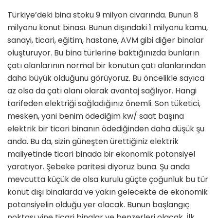
Türkiye’deki bina stoku 9 milyon civa­rında. Bunun 8
milyonu konut binası. Bunun dışındaki 1 milyonu kamu,
sa­nayi, ticari, eğitim, hastane, AVM gibi diğer binalar
oluşturuyor. Bu bina tür­lerine baktığınızda bunların
çatı alanla­rının normal bir konutun çatı alanların­dan
daha büyük olduğunu görüyoruz. Bu öncelikle sayıca
az olsa da çatı alanı olarak avantaj sağlıyor. Hangi
tarifeden elektriği sağladığınız önemli. Son tüke­tici,
mesken, yani benim ödediğim kw/ saat başına
elektrik bir ticari binanın ödediğinden daha düşük şu
anda. Bu da, sizin güneşten ürettiğiniz elektrik
maliyetinde ticari binada bir ekonomik potansiyel
yaratıyor. Şebeke paritesi diyoruz buna. Şu anda
mevcutta küçük de olsa kurulu güçte çoğunluk bu tür
konut dışı binalarda ve yakın gelecekte de ekonomik
potansiyelin olduğu yer olacak. Bunun başlangıç
noktası yine ticari binalar ve benzerleri olacak. İlk