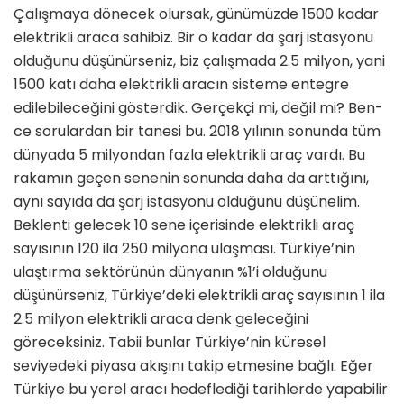
Çalışmaya dönecek olursak, günümüz­de 1500 kadar
elektrikli araca sahibiz. Bir o kadar da şarj istasyonu
olduğu­nu düşünürseniz, biz çalışmada 2.5 milyon, yani
1500 katı daha elektrikli aracın sisteme entegre
edilebileceğini gösterdik. Gerçekçi mi, değil mi? Ben­
ce sorulardan bir tanesi bu. 2018 yılının sonunda tüm
dünyada 5 milyondan faz­la elektrikli araç vardı. Bu
rakamın ge­çen senenin sonunda daha da arttığını,
aynı sayıda da şarj istasyonu olduğunu düşünelim.
Beklenti gelecek 10 sene içerisinde elektrikli araç
sayısının 120 ila 250 milyona ulaşması. Türkiye’nin
ulaştırma sektörünün dünyanın %1’i olduğunu
düşünürseniz, Türkiye’deki elektrikli araç sayısının 1 ila
2.5 mil­yon elektrikli araca denk geleceğini
göreceksiniz. Tabii bunlar Türkiye’nin küresel
seviyedeki piyasa akışını takip etmesine bağlı. Eğer
Türkiye bu yerel aracı hedeflediği tarihlerde yapabilir