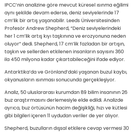
IPCC’nin analizine göre mevcut küresel ısınma eğilimi
aynı şekilde devam ederse, deniz seviyelerinde 17
cm’lik bir artış yaşanabilir. Leeds Üniversitesinden
Profesör Andrew Shepherd, “Deniz seviyelerindeki
her 1 cm’lik artış kıyı taşkınına ve erozyonuna neden
oluyor” dedi. Shepherd, 17 cm’lik fazladan bir artışın,
taşkın ve sellerden etkilenen insanların sayısını 360
ila 450 milyona kadar çıkartabileceğini ifade ediyor.
Antarktika’da ve Grönland’daki yaşanan buzul kaybı,
okyanusların ısınması sonucunda gerçekleşiyor.
Analiz, 50 uluslararası kurumdan 89 bilim insanının 26
buz araştırmasını derlemesiyle elde edildi. Analizde
ayrıca, buz örtüsünün hacim değişikliği, hızı ve kütlesi
gibi bilgileri içeren 11 uydudan veriler de yer alıyor.
Shepherd, buzulların dışsal etkilere cevap vermesi 30