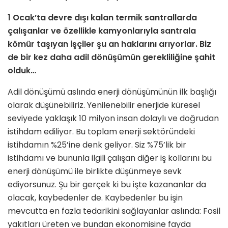
1 Ocak’ta devre dışı kalan termik santrallarda
çalışanlar ve özellikle kamyonlarıyla santrala
kömür taşıyan işçiler şu an haklarını arıyorlar. Biz
de bir kez daha adil dönüşümün gerekli­liğine şahit
olduk…
Adil dönüşümü aslında enerji dönüşü­münün ilk başlığı
olarak düşünebiliriz. Yenilenebilir enerjide küresel
seviye­de yaklaşık 10 milyon insan dolaylı ve doğrudan
istihdam ediliyor. Bu top­lam enerji sektöründeki
istihdamın %25’ine denk geliyor. Siz %75’lik bir
istihdamı ve bununla ilgili çalışan diğer iş kollarını bu
enerji dönüşümü ile bir­likte düşünmeye sevk
ediyorsunuz. Şu bir gerçek ki bu işte kazananlar da
ola­cak, kaybedenler de. Kaybedenler bu işin
mevcutta en fazla tedarikini sağ­layanlar aslında: Fosil
yakıtları üreten ve bundan ekonomisine fayda