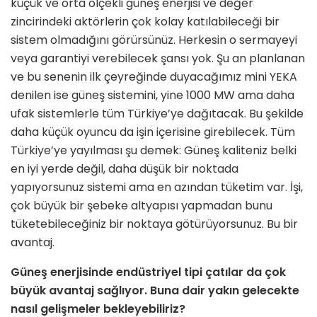
küçük ve orta ölçekli güneş ener­jisi ve değer
zincirindeki aktörlerin çok kolay katılabileceği bir
sistem olmadı­ğını görürsünüz. Herkesin o sermayeyi
veya garantiyi verebilecek şansı yok. Şu an planlanan
ve bu senenin ilk çeyre­ğinde duyacağımız mini YEKA
denilen ise güneş sistemini, yine 1000 MW ama daha
ufak sistemlerle tüm Türkiye’ye dağıtacak. Bu şekilde
daha küçük oyun­cu da işin içerisine girebilecek. Tüm
Türkiye’ye yayılması şu demek: Güneş kaliteniz belki
en iyi yerde değil, daha düşük bir noktada
yapıyorsunuz sistemi ama en azından tüketim var. İşi,
çok büyük bir şebeke altyapısı yapmadan bunu
tüketebileceğiniz bir noktaya gö­türüyorsunuz. Bu bir
avantaj.
Güneş enerjisinde endüstriyel tipi çatılar da çok
büyük avantaj sağlıyor. Buna dair yakın gelecekte
nasıl geliş­meler bekleyebiliriz?