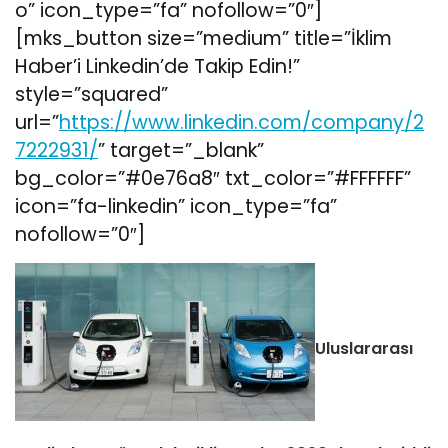
o” icon_type=”fa” nofollow=”0″]
[mks_button size=”medium” title=”İklim
Haber’i Linkedin’de Takip Edin!”
style=”squared”
url=”
https://www.linkedin.com/company/2
7222931/
” target=”_blank”
bg_color=”#0e76a8″ txt_color=”#FFFFFF”
icon=”fa-linkedin” icon_type=”fa”
nofollow=”0″]
Uluslararası