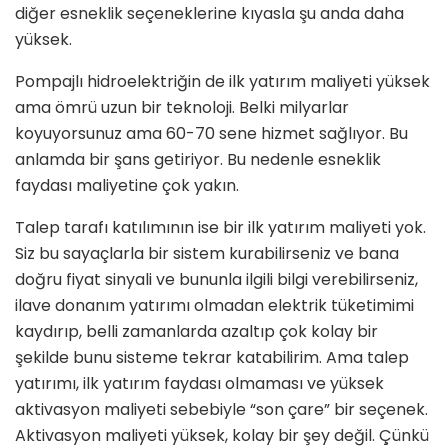
diğer es­neklik seçeneklerine kıyasla şu anda daha
yüksek.
Pompajlı hidroelektriğin de ilk yatırım maliyeti yüksek
ama ömrü uzun bir teknoloji. Belki milyarlar
koyuyorsunuz ama 60-70 sene hizmet sağlıyor. Bu
anlamda bir şans getiriyor. Bu nedenle esneklik
faydası maliyetine çok yakın.
Talep tarafı katılımının ise bir ilk yatı­rım maliyeti yok.
Siz bu sayaçlarla bir sistem kurabilirseniz ve bana
doğru fiyat sinyali ve bununla ilgili bilgi ve­rebilirseniz,
ilave donanım yatırımı olmadan elektrik tüketimimi
kaydırıp, belli zamanlarda azaltıp çok kolay bir
şekilde bunu sisteme tekrar katabi­lirim. Ama talep
yatırımı, ilk yatırım faydası olmaması ve yüksek
aktivasyon maliyeti sebebiyle “son çare” bir seçe­nek.
Aktivasyon maliyeti yüksek, kolay bir şey değil. Çünkü