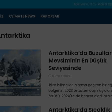
Türkiye’de İklim Değişlikliği
IZ
CLIMATE NEWS
RAPORLAR
ntarktika
Antarktika’da Buzullar
Mevsiminin En Düşük
Seviyesinde
11 EYLÜL 2024
İklim bilimcileri alarma geçiren bir eğ
bölgenin 2023'te zaten düşmüş olan
örtüsü, 2024'te de benzer ciddi azalma 
Antarktika’da Sıcaklık