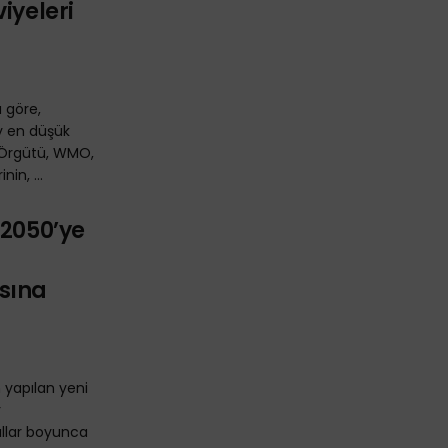
iyeleri
 göre,
ay en düşük
i Örgütü, WMO,
in, ...
 2050’ye
sına
n yapılan yeni
r
ıllar boyunca