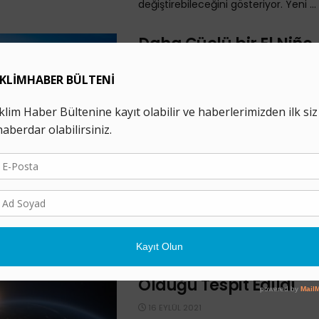
değiştirebileceğini gösteriyor. Yeni ...
Daha Güçlü bir El Niño
Antarktika Buzunun Ge
Dönüşü Olmayan Erime
Hızlandırabilir
1 MART 2023
Yeni çalışma, El Nino’nun “çift olums
sahip olabileceğini; aşırı hava koşulla
kötüleşmesine ve deniz seviyesinin 
hızlanmasına yol açabileceğini ...
Ozon Tabakasındaki De
Antarktika’dan Daha 
Olduğu Tespit Edildi
16 EYLÜL 2021