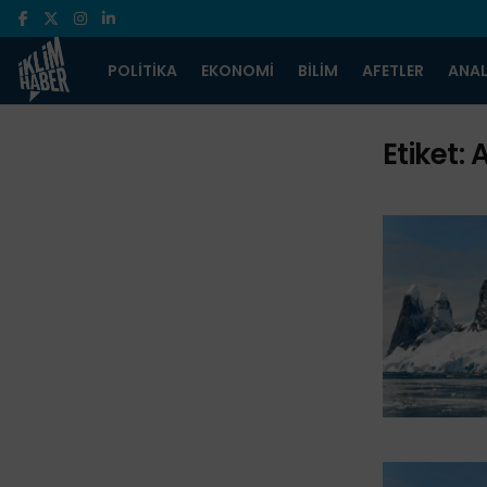
POLITIKA
EKONOMI
BILIM
AFETLER
ANAL
Etiket:
A