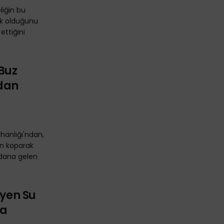
liğin bu
k olduğunu
ettiğini
Buz
ndan
ahanlığı'ndan,
nin koparak
eydana gelen
iyen Su
ya