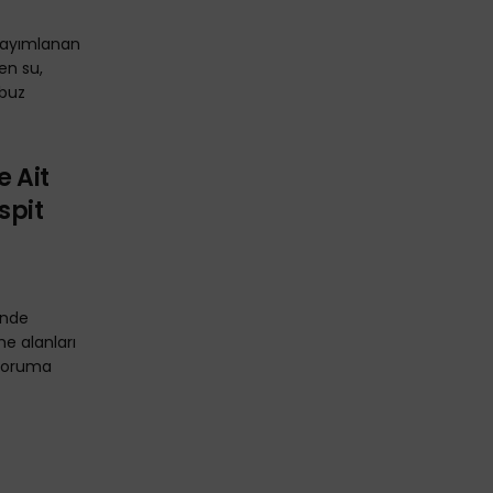
yayımlanan
en su,
 buz
 Ait
spit
inde
e alanları
 koruma