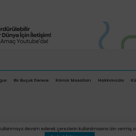
gısı
Bir Buçuk Derece
Kömür Masalları
Hakkımızda
K
kullanmaya devam ederek çerezlerin kullanılmasına izin vermiş oluy