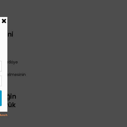
ri
sini
uz” etkiye
rının
yükselmesinin
liğin
Büyük