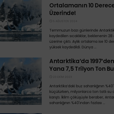
Ortalamanın 10 Derec
Üzerinde!
5 AĞUSTOS 2024
Temmuzun bazı günlerinde Antarkti
kaydedilen sıcaklıklar, beklenenin 28
üzerine çıktı. Aylık ortalama ise 10 
yüksek kaydedildi. Dünya ...
Antarktika’da 1997’den
Yana 7,5 Trilyon Ton Buz
23 EKIM 2023
Antarktika’daki buz sahanlığının %40'
küçülürken, milyonlarca ton tatlı su
karıştı. İklim çöküşüyle beraber, Anta
sahanlığının %40'ından fazlası ...