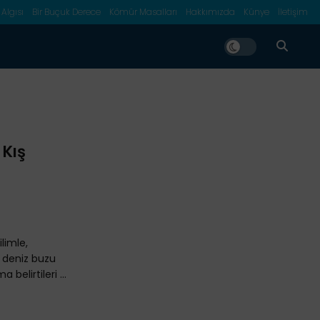
 Algısı
Bir Buçuk Derece
Kömür Masalları
Hakkımızda
Künye
İletişim
 Kış
ilimle,
 deniz buzu
belirtileri ...