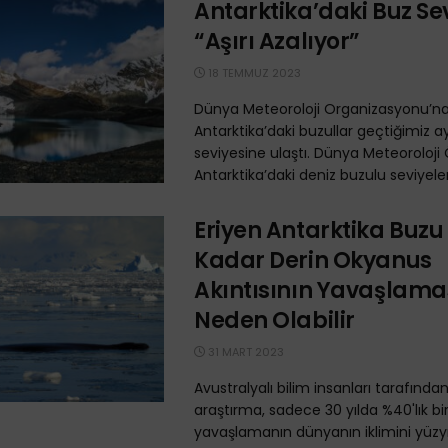
Antarktika’daki Buz Sev
“Aşırı Azalıyor”
18 TEMMUZ 2023
Dünya Meteoroloji Organizasyonu’na
Antarktika’daki buzullar geçtiğimiz 
seviyesine ulaştı. Dünya Meteoroloj
Antarktika’daki deniz buzulu seviyelerin
Eriyen Antarktika Buzu
Kadar Derin Okyanus
Akıntısının Yavaşlama
Neden Olabilir
31 MART 2023
Avustralyalı bilim insanları tarafında
araştırma, sadece 30 yılda %40'lık bi
yavaşlamanın dünyanın iklimini yüzy