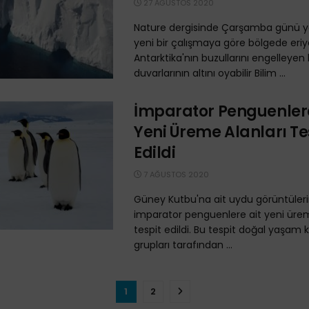
27 AĞUSTOS 2020
Nature dergisinde Çarşamba günü 
yeni bir çalışmaya göre bölgede eriy
Antarktika'nın buzullarını engelleyen
duvarlarının altını oyabilir Bilim ...
İmparator Penguenlere
Yeni Üreme Alanları Te
Edildi
7 AĞUSTOS 2020
Güney Kutbu'na ait uydu görüntüler
imparator penguenlere ait yeni ürem
tespit edildi. Bu tespit doğal yaşam
grupları tarafından ...
1
2