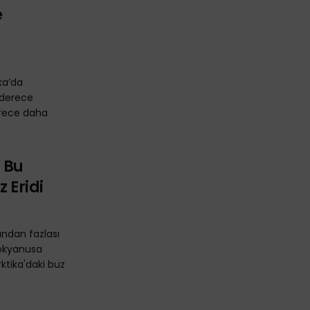
e
ka’da
 derece
derece daha
 Bu
 Eridi
ından fazlası
 okyanusa
rktika'daki buz