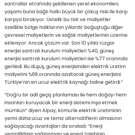
santrallar etrafında şekillenen yerel ekonomileri,
yaşamı buna bağlı halkı büyük bir çöküş riski ile karşı
karşıya bırakıyor. Üstelik bu risk ve maliyetler
özellikle bölge halklarının yıllardır boğuştuğu diğer
çevresel maliyetlerin ve sağlık maliyetlerinin üzerine
ekleniyor. Ancak çözüm var. Son 10 yılda rüzgar
enerjisi santralı kurulum maliyetleri %40, güneş
enerjisi santralı kurulum maliyetleri ise %77 oranında
geriledi. Bu düşüş, güneş enerjisinden elektrik üretim
maliyetini %69 oranında azaltarak güneş enerjisini
Türkiye’nin en ucuz elektrik kaynağı haline getirdi.”
“Doğru bir adil geçiş planlaması ile hem doğayı hem
insanları koruyacak bir enerji sistemi inşa etmek
mümkün” diyen Alpay, kömürle elektrik üretiminin
yerini daha ucuz ve temiz alternatiflerin almasının
sağlayacağı avantajları da sıraladı: “Enerji
verimliliğinin sağlanması ve enerji talebinin