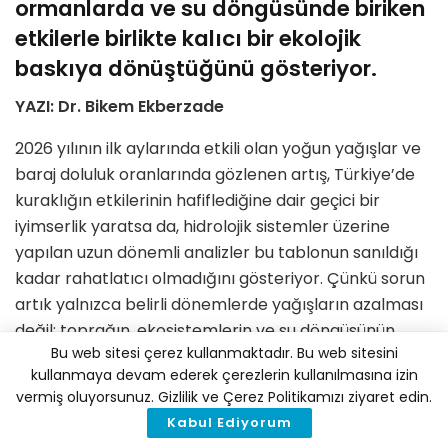
ormanlarda ve su döngüsünde biriken
etkilerle birlikte kalıcı bir ekolojik
baskıya dönüştüğünü gösteriyor.
YAZI: Dr. Bikem Ekberzade
2026 yılının ilk aylarında etkili olan yoğun yağışlar ve
baraj doluluk oranlarında gözlenen artış, Türkiye’de
kuraklığın etkilerinin hafiflediğine dair geçici bir
iyimserlik yaratsa da, hidrolojik sistemler üzerine
yapılan uzun dönemli analizler bu tablonun sanıldığı
kadar rahatlatıcı olmadığını gösteriyor. Çünkü sorun
artık yalnızca belirli dönemlerde yağışların azalması
değil; toprağın, ekosistemlerin ve su döngüsünün
Bu web sitesi çerez kullanmaktadır. Bu web sitesini
giderek daha derin ve kalıcı bir kuruma rejimine
kullanmaya devam ederek çerezlerin kullanılmasına izin
sürüklenmesi.
vermiş oluyorsunuz. Gizlilik ve Çerez Politikamızı ziyaret edin.
Kabul Ediyorum
Türkiye, Doğu Akdeniz havzasındaki konumu