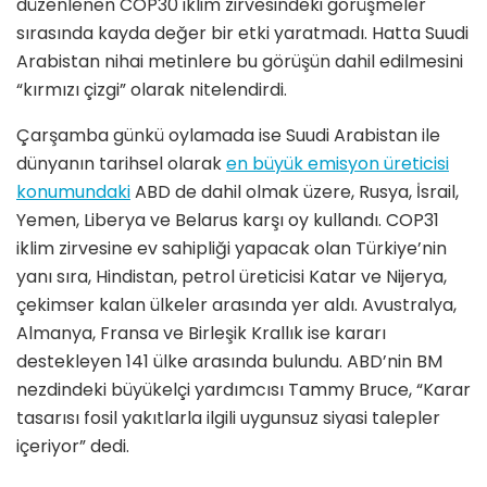
düzenlenen COP30 iklim zirvesindeki görüşmeler
sırasında kayda değer bir etki yaratmadı. Hatta Suudi
Arabistan nihai metinlere bu görüşün dahil edilmesini
“kırmızı çizgi” olarak nitelendirdi.
Çarşamba günkü oylamada ise Suudi Arabistan ile
dünyanın tarihsel olarak
en büyük emisyon üreticisi
konumundaki
ABD de dahil olmak üzere, Rusya, İsrail,
Yemen, Liberya ve Belarus karşı oy kullandı. COP31
iklim zirvesine ev sahipliği yapacak olan Türkiye’nin
yanı sıra, Hindistan, petrol üreticisi Katar ve Nijerya,
çekimser kalan ülkeler arasında yer aldı. Avustralya,
Almanya, Fransa ve Birleşik Krallık ise kararı
destekleyen 141 ülke arasında bulundu. ABD’nin BM
nezdindeki büyükelçi yardımcısı Tammy Bruce, “Karar
tasarısı fosil yakıtlarla ilgili uygunsuz siyasi talepler
içeriyor” dedi.