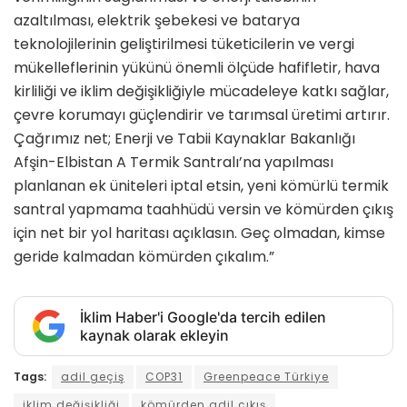
azaltılması, elektrik şebekesi ve batarya
teknolojilerinin geliştirilmesi tüketicilerin ve vergi
mükelleflerinin yükünü önemli ölçüde hafifletir, hava
kirliliği ve iklim değişikliğiyle mücadeleye katkı sağlar,
çevre korumayı güçlendirir ve tarımsal üretimi artırır.
Çağrımız net; Enerji ve Tabii Kaynaklar Bakanlığı
Afşin-Elbistan A Termik Santralı’na yapılması
planlanan ek üniteleri iptal etsin, yeni kömürlü termik
santral yapmama taahhüdü versin ve kömürden çıkış
için net bir yol haritası açıklasın. Geç olmadan, kimse
geride kalmadan kömürden çıkalım.”
İklim Haber'i Google'da tercih edilen
kaynak olarak ekleyin
Tags:
adil geçiş
COP31
Greenpeace Türkiye
iklim değişikliği
kömürden adil çıkış