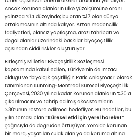
türler açısından önemli ülkeler arasında yer alıyor.
Ancak korunan alanların ülke yüzölçümüne oranı
yalnızca %14 düzeyinde; bu oran %17 olan dünya
ortalamasının altında kalıyor. Artan madencilik
faaliyetleri, plansız yapılaşma, arazi tahribatı ve
doğal alanlar üzerindeki baskılar biyoçeşitlilik
açısından ciddi riskler oluşturuyor.
Birleşmiş Milletler Biyoçeşitlilik Sözleşmesi
kapsamında kabul edilen, Türkiye’nin de imzacı
olduğu ve “biyolojik çeşitliliğin Paris Anlaşması” olarak
tanımlanan Kunming-Montreal Küresel Biyoçeşitlilik
Çerçevesi, 2030 yılına kadar korunan alanların %30’a
çıkarılmasını ve tahrip edilmiş ekosistemlerin
%30’unun restore edilmesi hedefliyor. Bu hedefler, bu
yılın teması olan
“Küresel etki için yerel hareket”
çağrısıyla da doğrudan örtüşüyor. Yerelde korunan
bir mera, yaşatılan sulak alan ya da koruma altına