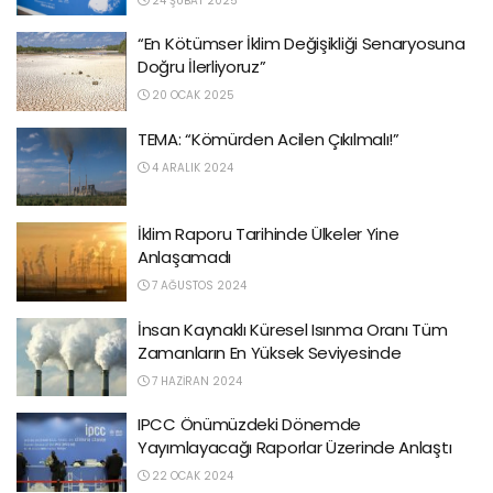
24 ŞUBAT 2025
“En Kötümser İklim Değişikliği Senaryosuna
Doğru İlerliyoruz”
20 OCAK 2025
TEMA: “Kömürden Acilen Çıkılmalı!”
4 ARALIK 2024
İklim Raporu Tarihinde Ülkeler Yine
Anlaşamadı
7 AĞUSTOS 2024
İnsan Kaynaklı Küresel Isınma Oranı Tüm
Zamanların En Yüksek Seviyesinde
7 HAZIRAN 2024
IPCC Önümüzdeki Dönemde
Yayımlayacağı Raporlar Üzerinde Anlaştı
22 OCAK 2024