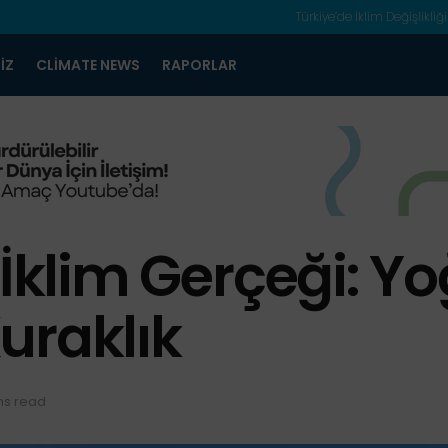
Türkiye’de İklim Değişlikliği
IZ
CLIMATE NEWS
RAPORLAR
 İklim Gerçeği: Y
uraklık
ns read