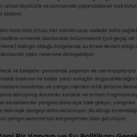
r: artan biyokütle ve sonrasında yaşanabilecek hızlı kuru
t birikimi.
daha fazla bitki örtüsü her zaman uzun vadede daha sağlıkl
ellikle ormanlık alanlardaki bölünmelerin (yol geçişi, alt 
nlerle) belirgin olduğu bölgelerde, su stresi devam ettiği 
 devasa bir yakıt rezervine dönüşebiliyor.
Bilecik ve Eskişehir çevresinde yaşanan ve can kayıplarıy
imatik baskının ne kadar yıkıcı sonuçlar doğurabileceğini 
kosistem bozulması ve yangın rejimleri artık birbirini deste
ına dönüşmüş durumda: kuraklık ve orman fragmantasyo
ayan ekosistemler yangına daha açık hâle geliyor, yangınlar
e hidrolojik dengeyi daha da bozuyor. Bu döngü kırılmadığ
ıcı yangın sezonlarıyla karşılaşılması olası görünüyor.
Yeni Bir Yangın ve Su Politikası Gere