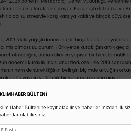
 2024–2025 dönemi, Meteoroloji Genel Müdürlüğü verilerine
relerinden biri olarak öne çıkıyor. Bu süreçte İstanbul ve
ir ciddi su stresiyle karşı karşıya kaldı ve birçok büyükşe
i.
ta, 2026’daki yağışlı dönemin bile birçok bölgede yalnızca sı
lmiş olması. Bu durum, Türkiye’de kuraklığın artık geçici
ret olmadığını; daha kalıcı ve yapısal bir hidroklimatik 
zun dönemli kuraklık indisi analizleri, özellikle 2018 sonrası
ının hem de sürekliliğinin belirgin biçimde arttığını orta
erek daha yaygın ve kronik bir kuruma rejimine giriyor.
izce Kuruyor
yutunu anlamak için yalnızca yağış miktarına bakmak yete
 yağışı anlık olarak değil, uzun zaman ölçeklerinde depoluy
ığı, gerekse de kuraklığın etki edeceği orman yangını rej
 kritik göstergelerden biri toprak nemi.