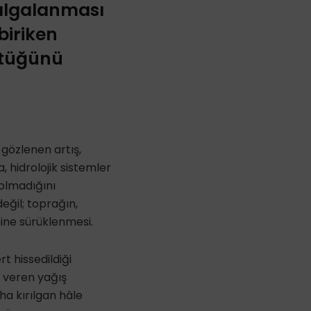
dalgalanması
biriken
üştüğünü
 gözlenen artış,
a, hidrolojik sistemler
 olmadığını
eğil; toprağın,
ine sürüklenmesi.
t hissedildiği
i veren yağış
ha kırılgan hâle