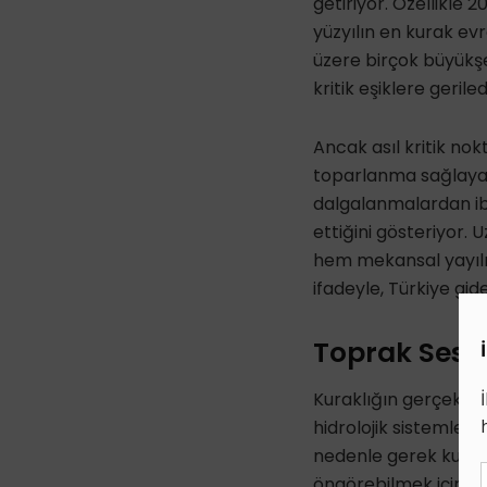
getiriyor. Özellikle
yüzyılın en kurak ev
üzere birçok büyükşeh
kritik eşiklere geriled
Ancak asıl kritik nok
toparlanma sağlayabi
dalgalanmalardan iba
ettiğini gösteriyor. U
hem mekansal yayılım
ifadeyle, Türkiye gid
Toprak Sess
Kuraklığın gerçek bo
hidrolojik sistemler
nedenle gerek kurakl
öngörebilmek için en