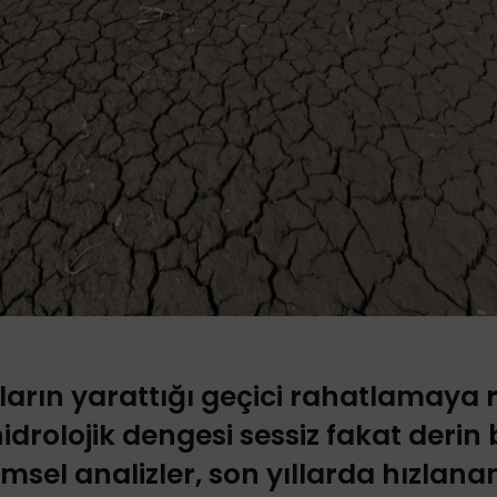
ların yarattığı geçici rahatlamaya
hidrolojik dengesi sessiz fakat deri
limsel analizler, son yıllarda hızlana