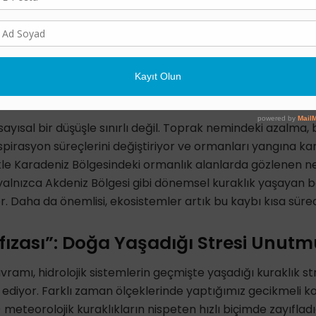
ladığı güncel toprak nemi verilerine dayanan analizler, 
lümünde belirgin bir nem kaybı yaşandığını gösteriyor. Öze
onunda kayıpların daha da hızlandığı net bir şekilde görülü
ık ortalama toprak neminde yaklaşık %17.7, yangın sezonun
ında düşüşte de kendini belirgin bir şekilde gösteriyor.
ayısal bir düşüşle sınırlı değil. Toprak nemindeki azalma, bi
spirasyon süreçlerini değiştiriyor ve ormanları yangına ka
likle Karadeniz Bölgesindeki ormanlık alanlarda gözlenen n
 yalnızca Akdeniz Bölgesi gibi dönemsel kuraklık yaşayan bö
r.
Daha da önemlisi, ekosistemler artık bu kaybı kısa süre
fızası”: Doğa Yaşadığı Stresi Unut
avramı, hidrolojik sistemlerin geçmişte yaşadığı kuraklık st
 ediyor.
Farklı zaman ölçeklerinde yaptığımız gecikmeli kor
k) meteorolojik kuraklıkların nispeten hızlı biçimde zayıflad