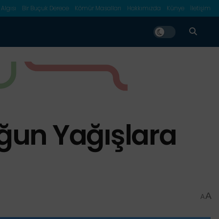
 Algısı
Bir Buçuk Derece
Kömür Masalları
Hakkımızda
Künye
İletişim
oğun Yağışlara
A
A