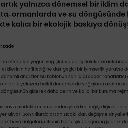
n artık yalnızca dönemsel bir iklim 
kta, ormanlarda ve su döngüsünde 
likte kalıcı bir ekolojik baskıya dön
erzade
rında etkili olan yoğun yağışlar ve baraj doluluk oranlarında
etkilerinin hafiflediğine dair geçici bir iyimserlik yaratsa d
 dönemli analizler bu tablonun sanıldığı kadar rahatlatıcı
run artık yalnızca belirli dönemlerde yağışların azalması d
 döngüsünün giderek daha derin ve kalıcı bir kuruma rejim
z havzasındaki konumu nedeniyle iklim değişikliğinin en ser
er alıyor. Son yıllarda artan sıcaklıklar, değişme sinyaller
ıcak hava dalgaları, ülkenin hidrolojik dengesini giderek da