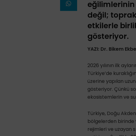
eğilimlerini
değil; topra
etkilerle bir
gösteriyor.
YAZI: Dr. Bikem Ekb
2026 yılının ilk ayla
Türkiye’de kuraklığın 
üzerine yapılan uzun
gösteriyor. Çünkü so
ekosistemlerin ve su
Türkiye, Doğu Akdeni
bölgelerden birinde y
rejimleri ve uzayan s