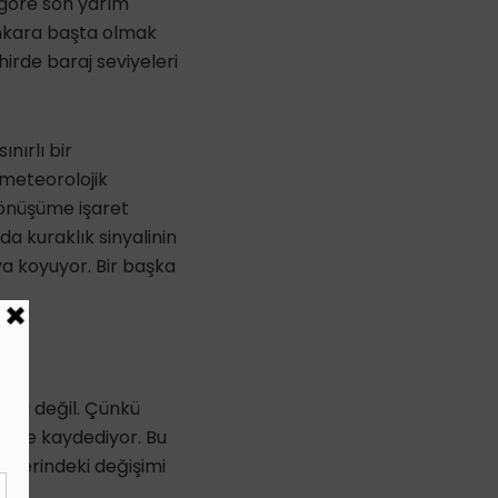
 göre son yarım
 Ankara başta olmak
hirde baraj seviyeleri
nırlı bir
 meteorolojik
dönüşüme işaret
nda kuraklık sinyalinin
ya koyuyor. Bir başka
rli değil. Çünkü
or ve kaydediyor. Bu
imlerindeki değişimi