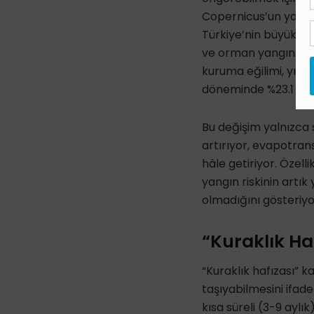
Copernicus’un yayın
Türkiye’nin büyük bö
ve orman yangını sez
kuruma eğilimi, yıll
döneminde %23.1 oran
Bu değişim yalnızca s
artırıyor, evapotran
hâle getiriyor. Özel
yangın riskinin artık
olmadığını gösteriyo
“Kuraklık Ha
“Kuraklık hafızası” k
taşıyabilmesini ifade
kısa süreli (3-9 aylı