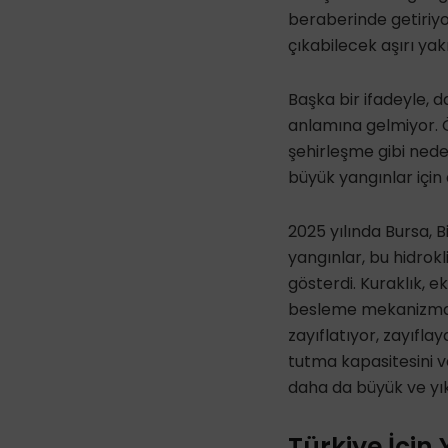
beraberinde getiriyo
çıkabilecek aşırı yakı
Başka bir ifadeyle, 
anlamına gelmiyor. Öz
şehirleşme gibi nede
büyük yangınlar için
2025 yılında Bursa, 
yangınlar, bu hidrokl
gösterdi. Kuraklık, e
besleme mekanizmas
zayıflatıyor, zayıfl
tutma kapasitesini v
daha da büyük ve yık
Türkiye İçin 