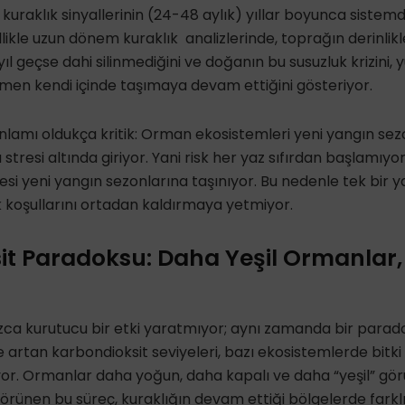
k kuraklık sinyallerinin (24-48 aylık) yıllar boyunca sistemd
likle uzun dönem kuraklık analizlerinde, toprağın derinlik
ıl geçse dahi silinmediğini ve doğanın bu susuzluk krizini, y
en kendi içinde taşımaya devam ettiğini gösteriyor.
lamı oldukça kritik: Orman ekosistemleri yeni yangın sezo
tresi altında giriyor. Yani risk her yaz sıfırdan başlamıyor;
resi yeni yangın sezonlarına taşınıyor. Bu nedenle tek bir yağ
k koşullarını ortadan kaldırmaya yetmiyor.
it Paradoksu: Daha Yeşil Ormanlar
lnızca kurutucu bir etki yaratmıyor; aynı zamanda bir para
artan karbondioksit seviyeleri, bazı ekosistemlerde bitki
yor. Ormanlar daha yoğun, daha kapalı ve daha “yeşil” görün
örünen bu süreç, kuraklığın devam ettiği bölgelerde farklı 