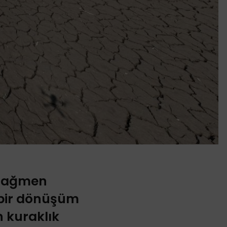
 rağmen
n bir dönüşüm
n kuraklık