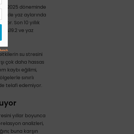
2015–2025 döneminde
llikle yaz aylarında
yor. Son 10 yıllık
da %19.2 ve yaz
tkilerin su stresini
rşı çok daha hassas
em kaybı eğilimi,
lgelerle sınırlı
de telafi edemiyor.
muyor
resini yıllar boyunca
elasyon analizleri,
ığını; buna karşın