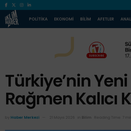
POLITIKA
EKONOMI
BILIM
AFETLER
ANAL
Türkiye’nin Yeni
Rağmen Kalıcı K
by
Haber Merkezi
21 Mayıs 2026
in
Bilim
Reading Time: 7 mi