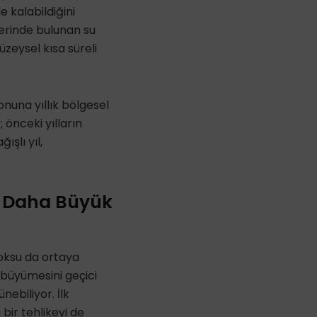
e kalabildiğini
lerinde bulunan su
üzeysel kısa süreli
nuna yıllık bölgesel
 önceki yılların
ışlı yıl,
, Daha Büyük
doksu da ortaya
 büyümesini geçici
ebiliyor. İlk
bir tehlikeyi de