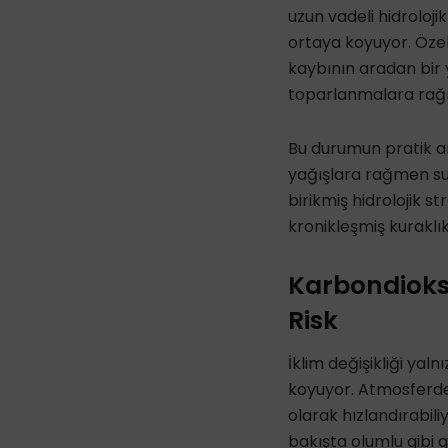
uzun vadeli hidroloji
ortaya koyuyor. Özel
kaybının aradan bir y
toparlanmalara rağm
Bu durumun pratik an
yağışlara rağmen su s
birikmiş hidrolojik st
kronikleşmiş kuraklı
Karbondioks
Risk
İklim değişikliği ya
koyuyor. Atmosferde 
olarak hızlandırabili
bakışta olumlu gibi g