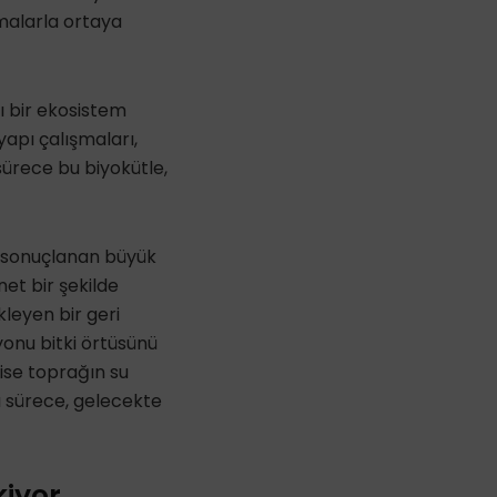
malarla ortaya
ı bir ekosistem
yapı çalışmaları,
sürece bu biyokütle,
la sonuçlanan büyük
net bir şekilde
kleyen bir geri
nu bitki örtüsünü
 ise toprağın su
ı sürece, gelecekte
kiyor