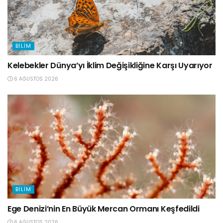
BILIM
Kelebekler Dünya’yı İklim Değişikliğine Karşı Uyarıyor
6 AĞUSTOS 2026
BILIM
Ege Denizi’nin En Büyük Mercan Ormanı Keşfedildi
6 AĞUSTOS 2026