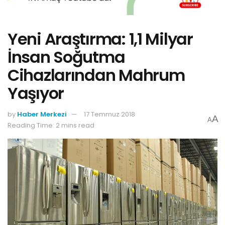
Yeni Araştırma: 1,1 Milyar
İnsan Soğutma
Cihazlarından Mahrum
Yaşıyor
by
Haber Merkezi
17 Temmuz 2018
A
A
Reading Time: 2 mins read