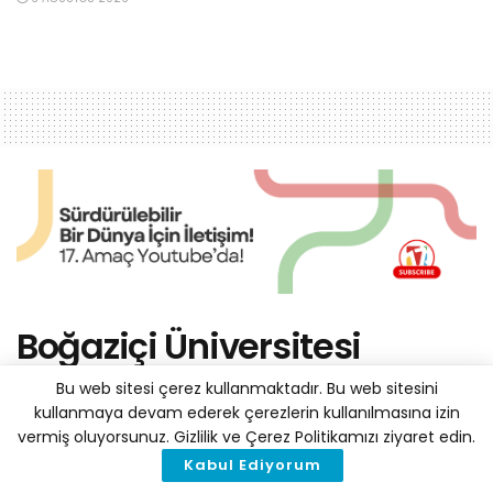
Boğaziçi Üniversitesi
BUEMS Modeli Türkiye’nin
Bu web sitesi çerez kullanmaktadır. Bu web sitesini
Enerji Politikalarına Yön
kullanmaya devam ederek çerezlerin kullanılmasına izin
vermiş oluyorsunuz. Gizlilik ve Çerez Politikamızı ziyaret edin.
Verecek
Kabul Ediyorum