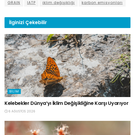
GRAIN
IATP
iklim değişikliği
karbon emisyonları
İlginizi
Çekebilir
BILIM
Kelebekler Dünya’yı İklim Değişikliğine Karşı Uyarıyor
6 AĞUSTOS 2026