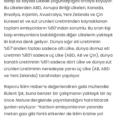
sahip az sayıda ülkede yoğunlaştığını ortaya koyuyor.
Bu ülkelerden ABD, Avrupa Birliği ülkeleri, Kanada,
Brezilya, Arjantin, Avustralya, Yeni Zelanda ve Çin
küresel et ve süt ürünleri üretiminden kaynaklanan
toplam emisyonların %60’ından sorumlu. Bu oran kişi
başı emisyonlara bakıldığında diğer ülkelerin yaklaşık
iki katına denk geliyor. Dünya sığır eti üretiminin
%67’sinden fazlası sadece altı ülke, dünya domuz eti
üretimin %80’i sadece üç ülke (ABD, AB ve Çin), dünya
kanatlı üretiminin %61’i sadece dört ülke ve dünya süt
ürünleri üretiminin neredeyse yarısı üç ülke (AB, ABD
ve Yeni Zelanda) tarafından yapılıyor.
Raporu İklim Haber’e değerlendiren gıda mühendisi
Bülent Şık, buna benzer bir çalışmanın yaklaşık bir ay
önce
Nature
dergisinde yayımlandığını hatırlatarak
şunları söylüyor: “Karbon emisyonlarının yanında
metan gazı gibi farklı etkenler de iklim krizine yol