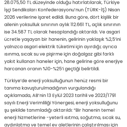
28.075,50 TL düzeyinde olduğu hatırlatılarak, Türkiye
İşçi Sendikaları Konfederasyonu’nun (TÜRK-İŞ) Nisan
2026 verilerine işaret edildi. Buna göre, dört kişilik bir
ailenin yoksulluk sınırının aylık 112.661 TL, açlık sınırının
ise 34.587 TL olarak hesaplandığı aktarıldı. Ve asgari
ücretle yaşayan bir hanenin, gelirinin yaklaşık %2,5’ini
yalnızca asgari elektrik tüketimi için ayırdığı; ayrıca
ısınma, sıcak su ve pişirme için doğalgaz gibi farklı
yakıt kullanan haneler için, hane gelirine göre enerjiye
harcanan oranın %10-%25’i geçtiği belirtildi.
Türkiye’de enerji yoksulluğunun henüz resmi bir
tanıma kavuşturulmadığının vurgulandığı
açıklamada, AB’nin 13 Eylül 2023 tarihli ve 2023/1791
sayılı Enerji Verimliliği Yönergesi, enerji yoksulluğunu
şu şekilde tanımladığı aktarıldı: “Bir hanenin temel
enerji hizmetlerine -yeterli ısıtma, soğutma, sıcak su,
aydınlatma ve temel ev aletlerinin çalıştırılması için