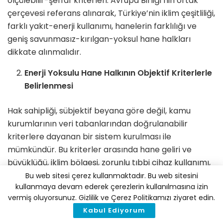
ölçülebilir-şeffaf kriterleri. Avrupa Birliği’nin ortak
çerçevesi referans alınarak, Türkiye’nin iklim çeşitliliği,
farklı yakıt-enerji kullanımı, hanelerin farklılığı ve
geniş savunmasız-kırılgan-yoksul hane halkları
dikkate alınmalıdır.
Enerji Yoksulu Hane Halkının Objektif Kriterlerle
Belirlenmesi
Hak sahipliği, sübjektif beyana göre değil, kamu
kurumlarının veri tabanlarından doğrulanabilir
kriterlere dayanan bir sistem kurulması ile
mümkündür. Bu kriterler arasında hane geliri ve
büyüklüğü, iklim bölgesi, zorunlu tıbbi cihaz kullanımı,
engellilik durumu, minimun aydınlatma,
Bu web sitesi çerez kullanmaktadır. Bu web sitesini
kullanmaya devam ederek çerezlerin kullanılmasına izin
ısınma/soğutma, elektrikli cihaz kullanımı, konut
vermiş oluyorsunuz. Gizlilik ve Çerez Politikamızı ziyaret edin.
yoğunluğu-konut fiziki özelliği ve 65 yaş üstü emekli
Kabul Ediyorum
haneler vb. bulunabilir. AB’nin Portekiz, İtalya ve