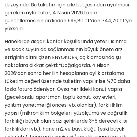
düzeyinde. Bu tüketim için aile bütçesinden ayrılması
gereken aylık tutar, 4 Nisan 2026 tarife
güncellemesinin ardından 595,80 TL’den 744,70 TL’ye
yükseldi.
Hanelerde asgari konfor koşullarında yeterli ısınma
ve sıcak suyun da sağlanmasının büyük önem arz
ettiğinin altını çizen ENYOKDER, açıklamasında şu
noktalara dikkat çekti: “Doğalgazda, 4 Nisan
2026’dan sonra her ilin hesaplanan aylık ortalama
tüketim değeri üzerinde tüketim yapılır ise %70 daha
fazla fatura ödeniyor. Oysa her ildeki konut yapısı
(gecekondu, apartman, toplu konut, köy evleri,
yalıtım yönetmeliği öncesi vb. olanlar), farklı iklim
yapısı (mikro-iklim bölgeleri, yüzölçümü ve coğrafik
farklılığı büyük olan bazı şehirlerde 3-5 derecelik ısı
farklılıkları vb.), hane m2 ve büyüklüğü (eski büyük
evler vb.), hane gelir seviyesi (emekli, asgari ücretli,