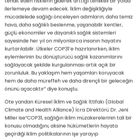
tehdit eden risklerin giderek arttığı tehlikeli bir yolda
ilerlemeye devam edecek. İklim değişikliğiyle
mücadelede sağlığı önceleyen adımların; daha temiz
hava, daha sağlıklı beslenme, yaşanabilir kentler,
güçlü ekonomiler ve dayanıklı sağlık sistemleri
sayesinde her yıl on milyonlarca insanın hayatını
kurtarılabilir. Ülkeler COP31’e hazırlanırken, iklim
eylemlerinin bu dönüştürücü sağlık kazanımlarını
sağlayacak şekilde kurgulanması artık açık bir
zorunluluk. Bu yaklaşım hem yaşamları koruyacak
hem de daha müreffeh ve daha dirençli bir geleceğin
önünü açacaktır” diye konuştu.
Öte yandan Küresel İklim ve Sağlık İttifakı (Global
Climate and Health Alliance) İcra Direktörü Dr. Jeni
Miller ise“COP31, sağlığın iklim müzakerelerinin tali bir
konusu olmadığını, aksine hükümetlerin hayata
geçirdiği iklim politikalarının işe yarayıp