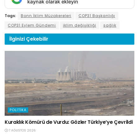
kaynak olarak ekleyin
Tags:
Bonn İklim Müzakereleri
COP31 Başkanlığı
COP31 Eylem Gündemi
iklim değişikliği
sağlık
İlginizi
Çekebilir
POLITIKA
Kuraklık Kömürü de Vurdu: Gözler Türkiye’ye Çevrildi
7 AĞUSTOS 2026