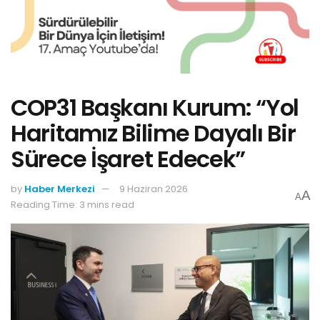
COP31 Başkanı Kurum: “Yol
Haritamız Bilime Dayalı Bir
Sürece İşaret Edecek”
by
Haber Merkezi
9 Haziran 2026
A
A
Reading Time: 3 mins read