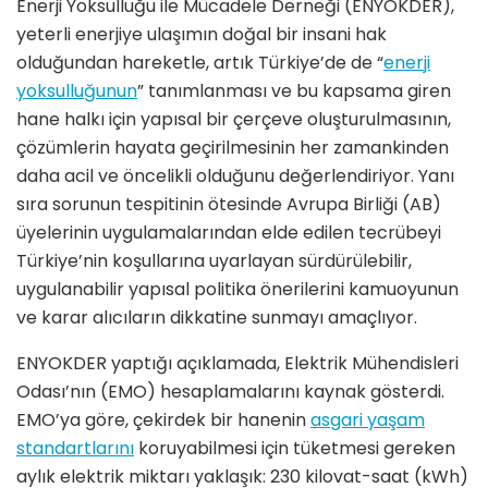
Enerji Yoksulluğu ile Mücadele Derneği (ENYOKDER),
yeterli enerjiye ulaşımın doğal bir insani hak
olduğundan hareketle, artık Türkiye’de de “
enerji
yoksulluğunun
” tanımlanması ve bu kapsama giren
hane halkı için yapısal bir çerçeve oluşturulmasının,
çözümlerin hayata geçirilmesinin her zamankinden
daha acil ve öncelikli olduğunu değerlendiriyor. Yanı
sıra sorunun tespitinin ötesinde Avrupa Birliği (AB)
üyelerinin uygulamalarından elde edilen tecrübeyi
Türkiye’nin koşullarına uyarlayan sürdürülebilir,
uygulanabilir yapısal politika önerilerini kamuoyunun
ve karar alıcıların dikkatine sunmayı amaçlıyor.
ENYOKDER yaptığı açıklamada, Elektrik Mühendisleri
Odası’nın (EMO) hesaplamalarını kaynak gösterdi.
EMO’ya göre, çekirdek bir hanenin
asgari yaşam
standartlarını
koruyabilmesi için tüketmesi gereken
aylık elektrik miktarı yaklaşık: 230 kilovat-saat (kWh)