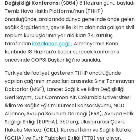
Değişikliği Konferansı
(SB64) 8 Haziran günü başladı.
Temiz Hava Hakkı Platformu’nun (THHP)
öncülüğünde, aralarında dünya genelinde önde gelen
sağlık örgütlerinin, çevre ile iklim alanında çalışan sivil
toplum kuruluşlarının yer aldıkları 74 kuruluş
tarafından
imzalanan çağrı
, Almanya’nın Bonn
kentinde 18 Haziran’a kadar sürecek konferans
öncesinde COP31 Başkanlığı’na sunuldu.
Türkiye’de faaliyet gösteren THHP öncülüğünde
yapılan çağrının imzacıları arasında; Sınır Tanımayan
Doktorlar (MSF), Lancet Sağlık ve İklim Değişikliği
Geri Sayımı, Our Common Air, Columbia Üniversitesi
İklim ve Sağlık Eğitimi Küresel Konsorsiyumu, NCD
Alliance, Avrupa Solunum Derneği (ERS), Avrupa Halk
Sağlığı Birliği (EUPHA), 350.org, Uluslararası Çevre
Hukuku Merkezi (CIEL), Küresel İklim ve Sağlık İttifakı
(GCHA) ve Türk Tabipleri Birliği (TTB) yer alıyor.