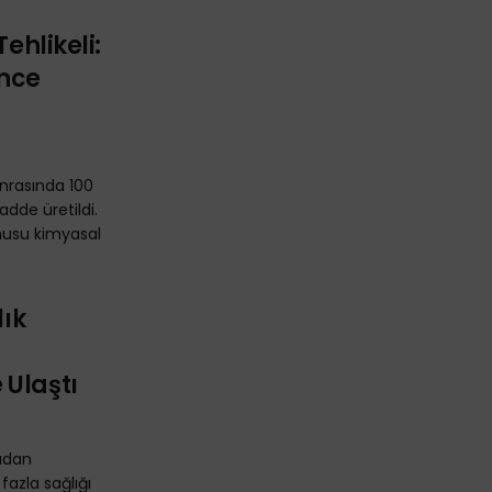
Tehlikeli:
ince
nrasında 100
dde üretildi.
onusu kimyasal
lık
 Ulaştı
madan
azla sağlığı