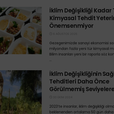
İklim Değişikliği Kadar 
Kimyasal Tehdit Yeter
Önemsenmiyor
6 AĞUSTOS 2025
Gezegenimizde sanayi ekonomisi so
milyondan fazla yeni tür kimyasal ma
Bilim insanları yeni bir raporla söz k
...
İklim Değişikliğinin Sağ
Tehditleri Daha Önce
Görülmemiş Seviyelere
30 EKIM 2024
2023’te insanlar, iklim değişikliği ol
beklenenden ortalama 50 gün daha f