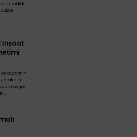
ve kuraklıkla
ıcaklar
 İnşaat
netimi
enkazlarının
özlemler ve
evzuata uygun
 ...
malı