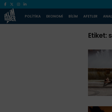
POLITIKA
EKONOMI
BILIM
AFETLER
ANAL
Etiket:
s