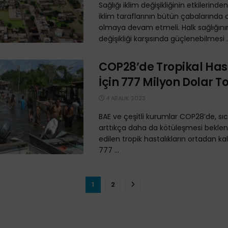
Sağlığı iklim değişikliğinin etkilerind
iklim taraflarının bütün çabalarında 
olmaya devam etmeli. Halk sağlığının
değişikliği karşısında güçlenebilmesi ..
COP28’de Tropikal Hast
İçin 777 Milyon Dolar T
4 ARALIK 2023
BAE ve çeşitli kurumlar COP28’de, sıca
arttıkça daha da kötüleşmesi bekle
edilen tropik hastalıkların ortadan kal
777 ...
1
2