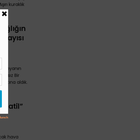
şırı kuraklık
Sağlığın
. Sayısı
n dünyanın
lıksız Bir
altına aldık.
r Katil”
sıcak hava