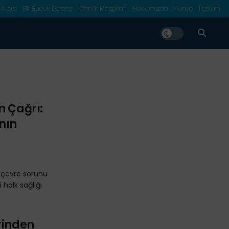
 Algısı
Bir Buçuk Derece
Kömür Masalları
Hakkımızda
Künye
İletişim
n Çağrı:
ının
ir çevre sorunu
halk sağlığı
rinden