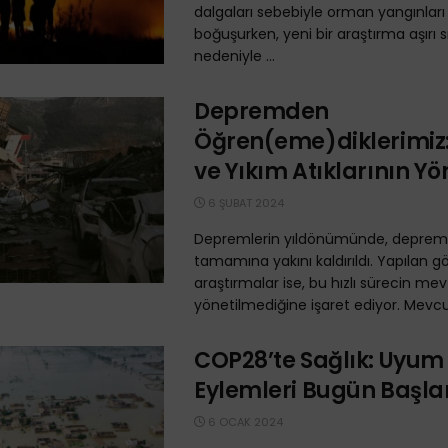
dalgaları sebebiyle orman yangınları 
boğuşurken, yeni bir araştırma aşırı s
nedeniyle ...
Depremden
Öğren(eme)diklerimiz:
ve Yıkım Atıklarının Yö
6 ŞUBAT 2024
Depremlerin yıldönümünde, deprem 
tamamına yakını kaldırıldı. Yapılan g
araştırmalar ise, bu hızlı sürecin m
yönetilmediğine işaret ediyor. Mevcut
COP28’te Sağlık: Uyum
Eylemleri Bugün Başla
6 OCAK 2024