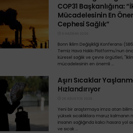
COP31 Başkanlığına: “İ
Mücadelesinin En Öne
Cephesi Sağlık”
9 HAZIRAN 2026
Bonn İklim Değişikliği Konferansı (SB
Temiz Hava Hakkı Platformu'nun ön
küresel sağlık ve çevre örgütleri, "İkl
mücadelesinin en önemli ...
Aşırı Sıcaklar Yaşlanm
Hızlandırıyor
26 AĞUSTOS 2025
Yeni bir araştırmaya imza atan bilim 
yüksek sıcaklıklara maruz kalmanın m
insanın sağlığında kalıcı hasara yol a
ve sıcak ...