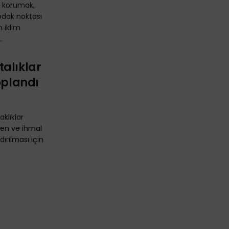
en korumak,
odak noktası
 iklim
.
alıklar
oplandı
klıklar
nen ve ihmal
dırılması için