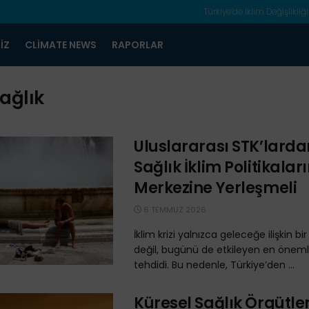
Türkiye’de İklim Değişlikliği
IZ
CLIMATE NEWS
RAPORLAR
ağlık
Uluslararası STK’larda
Sağlık İklim Politikalar
Merkezine Yerleşmeli
6 TEMMUZ 2026
İklim krizi yalnızca geleceğe ilişkin b
değil, bugünü de etkileyen en önemli 
tehdidi. Bu nedenle, Türkiye’den ...
Küresel Sağlık Örgütle