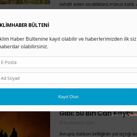
tehdit eden sıcaklıklara maruz kaldı. A
küresel ...
Sağlıksız Bir Dünyada 
Geleceği: ekoIQ’nun 114
Yayında
24 EKIM 2024
ekoIQ’nun 114. sayısında küreselleşe
sağlık sistemlerinden yola çıkarak “Sağ
Dünyada Sağlığın Geleceği”ni mercek 
Salgınlarla baş etme ...
Aşırı Sıcaklar “Sessiz Bi
Gibi: 50 Bin Can Kaybı
13 AĞUSTOS 2024
Avrupa, karbon kirliliğinin yol açtığı 