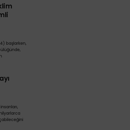
klim
mli
64) başlarken,
cülüğünde,
im
ayı
insanları,
ilyarlarca
çabileceğini