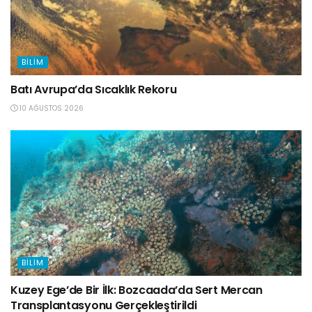
BILIM
Batı Avrupa’da Sıcaklık Rekoru
10 AĞUSTOS 2026
BILIM
Kuzey Ege’de Bir İlk: Bozcaada’da Sert Mercan
Transplantasyonu Gerçekleştirildi