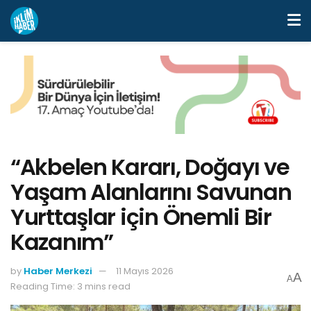
“Akbelen Kararı, Doğayı ve
Yaşam Alanlarını Savunan
Yurttaşlar için Önemli Bir
Kazanım”
by
Haber Merkezi
11 Mayıs 2026
A
A
Reading Time: 3 mins read