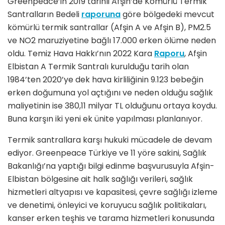
Greenpeace’in 2019 tarihli Afşin’de Kömürlü Termik
Santralların Bedeli
raporuna
göre bölgedeki mevcut
kömürlü termik santrallar (Afşin A ve Afşin B), PM2.5
ve NO2 maruziyetine bağlı 17.000 erken ölüme neden
oldu. Temiz Hava Hakkı’nın 2022 Kara
Raporu
, Afşin
Elbistan A Termik Santralı kurulduğu tarih olan
1984’ten 2020’ye dek hava kirliliğinin 9.123 bebeğin
erken doğumuna yol açtığını ve neden olduğu sağlık
maliyetinin ise 380,11 milyar TL olduğunu ortaya koydu.
Buna karşın iki yeni ek ünite yapılması planlanıyor.
Termik santrallara karşı hukuki mücadele de devam
ediyor. Greenpeace Türkiye ve 11 yöre sakini, Sağlık
Bakanlığı’na yaptığı bilgi edinme başvurusuyla Afşin-
Elbistan bölgesine ait halk sağlığı verileri, sağlık
hizmetleri altyapısı ve kapasitesi, çevre sağlığı izleme
ve denetimi, önleyici ve koruyucu sağlık politikaları,
kanser erken teşhis ve tarama hizmetleri konusunda