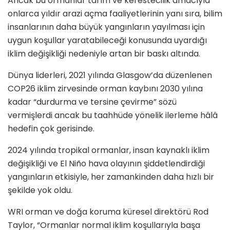
Ancak bu ormanlar tarım ve kerestecilik amacıyla
onlarca yıldır arazi açma faaliyetlerinin yanı sıra, bilim
insanlarının daha büyük yangınların yayılması için
uygun koşullar yaratabileceği konusunda uyardığı
iklim değişikliği nedeniyle artan bir baskı altında.
Dünya liderleri, 2021 yılında Glasgow’da düzenlenen
COP26 iklim zirvesinde orman kaybını 2030 yılına
kadar “durdurma ve tersine çevirme” sözü
vermişlerdi ancak bu taahhüde yönelik ilerleme hâlâ
hedefin çok gerisinde.
2024 yılında tropikal ormanlar, insan kaynaklı iklim
değişikliği ve El Niño hava olayının şiddetlendirdiği
yangınların etkisiyle, her zamankinden daha hızlı bir
şekilde yok oldu.
WRI orman ve doğa koruma küresel direktörü Rod
Taylor, “Ormanlar normal iklim koşullarıyla başa