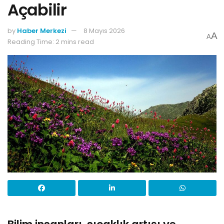
Açabilir
by
Haber Merkezi
8 Mayıs 2026
A
A
Reading Time: 2 mins read