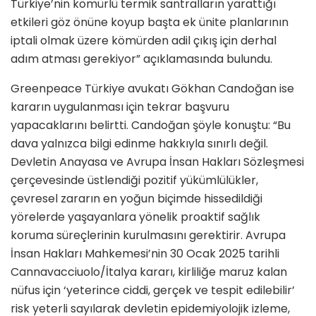
Türkiye’nin kömürlü termik santralların yarattığı
etkileri göz önüne koyup başta ek ünite planlarının
iptali olmak üzere kömürden adil çıkış için derhal
adım atması gerekiyor” açıklamasında bulundu.
Greenpeace Türkiye avukatı Gökhan Candoğan ise
kararın uygulanması için tekrar başvuru
yapacaklarını belirtti. Candoğan şöyle konuştu: “Bu
dava yalnızca bilgi edinme hakkıyla sınırlı değil.
Devletin Anayasa ve Avrupa İnsan Hakları Sözleşmesi
çerçevesinde üstlendiği pozitif yükümlülükler,
çevresel zararın en yoğun biçimde hissedildiği
yörelerde yaşayanlara yönelik proaktif sağlık
koruma süreçlerinin kurulmasını gerektirir. Avrupa
İnsan Hakları Mahkemesi’nin 30 Ocak 2025 tarihli
Cannavacciuolo/İtalya kararı, kirliliğe maruz kalan
nüfus için ‘yeterince ciddi, gerçek ve tespit edilebilir’
risk yeterli sayılarak devletin epidemiyolojik izleme,