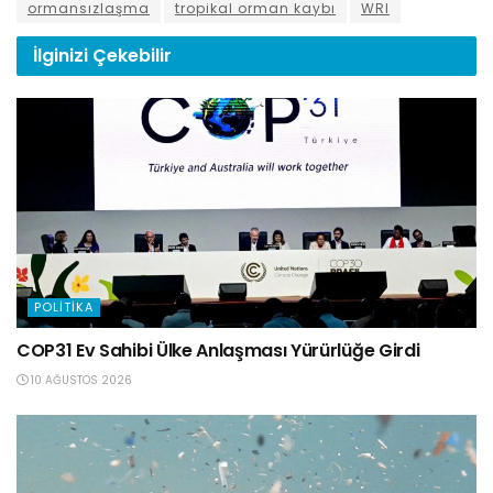
ormansızlaşma
tropikal orman kaybı
WRI
İlginizi
Çekebilir
POLITIKA
COP31 Ev Sahibi Ülke Anlaşması Yürürlüğe Girdi
10 AĞUSTOS 2026