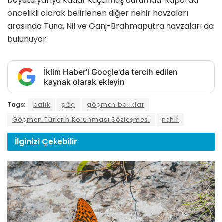
boyutu yarıya kadar küçülmüş durumda. Raporda
öncelikli olarak belirlenen diğer nehir havzaları
arasında Tuna, Nil ve Ganj-Brahmaputra havzaları da
bulunuyor.
İklim Haber'i Google'da tercih edilen
kaynak olarak ekleyin
Tags:
balık
göç
göçmen balıklar
Göçmen Türlerin Korunması Sözleşmesi
nehir
İlginizi
Çekebilir