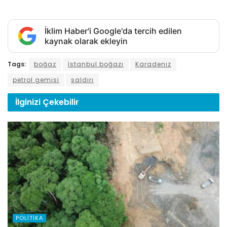
İklim Haber'i Google'da tercih edilen
kaynak olarak ekleyin
Tags:
boğaz
İstanbul boğazı
Karadeniz
petrol gemisi
saldırı
İlginizi
Çekebilir
POLITIKA