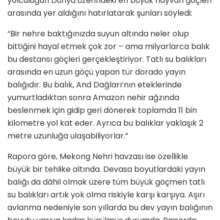
yolculuğun Dünya üzerindeki en büyük hayvan göçleri
arasında yer aldığını hatırlatarak şunları söyledi:
“Bir nehre baktığınızda suyun altında neler olup
bittiğini hayal etmek çok zor – ama milyarlarca balık
bu destansı göçleri gerçekleştiriyor. Tatlı su balıkları
arasında en uzun göçü yapan tür dorado yayın
balığıdır. Bu balık, And Dağları’nın eteklerinde
yumurtladıktan sonra Amazon nehir ağzında
beslenmek için gidip geri dönerek toplamda 11 bin
kilometre yol kat eder. Ayrıca bu balıklar yaklaşık 2
metre uzunluğa ulaşabiliyorlar.”
Rapora göre, Mekong Nehri havzası ise özellikle
büyük bir tehlike altında. Devasa boyutlardaki yayın
balığı da dâhil olmak üzere tüm büyük göçmen tatlı
su balıkları artık yok olma riskiyle karşı karşıya. Aşırı
avlanma nedeniyle son yıllarda bu dev yayın balığının