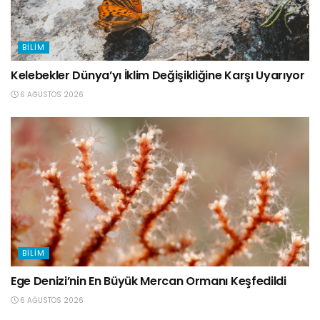
BILIM
Kelebekler Dünya’yı İklim Değişikliğine Karşı Uyarıyor
6 AĞUSTOS 2026
BILIM
Ege Denizi’nin En Büyük Mercan Ormanı Keşfedildi
6 AĞUSTOS 2026