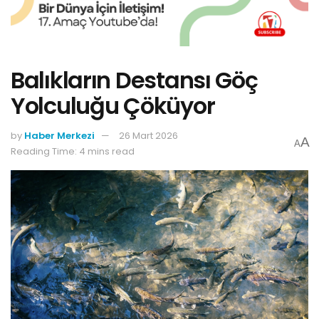
Balıkların Destansı Göç
Yolculuğu Çöküyor
by
Haber Merkezi
26 Mart 2026
A
A
Reading Time: 4 mins read