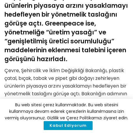
ürünlerin piyasaya arzını yasaklamayı
hedefleyen bir yönetmelik taslağını
görüşe açtı. Greenpeace ise,
yönetmeliğe “üretim yasağı” ve
“genişletilmiş üretici sorumluluğu”
maddelerinin eklenmesi talebini içeren
görüşünü hazırladı.
Çevre, Şehircilik ve İklim Değişikliği Bakanlığı, plastik
çatal, bıçak, tabak ve pipet gibi doğayı zehirleyen
ürünlerin piyasaya arzını yasaklamayı hedefleyen bir
yönetmelik taslağını görüşe açtı. Bakanlığın adımının
önemini vurgulayan Greenpeace, yönetmeliğin
Bu web sitesi çerez kullanmaktadır. Bu web sitesini
plastik krizine karşı gerçek bir çözüm olması için
kullanmaya devam ederek çerezlerin kullanılmasına izin
üretim yasağını ve genişletilmiş üretici sorumluluğunu
vermiş oluyorsunuz. Gizlilik ve Çerez Politikamızı ziyaret edin.
da içermesi gerektiğini söyledi.
Kabul Ediyorum