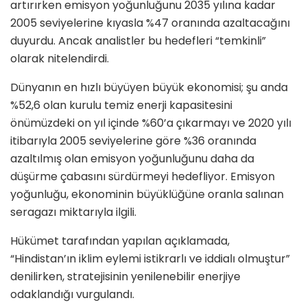
artırırken emisyon yoğunluğunu 2035 yılına kadar
2005 seviyelerine kıyasla %47 oranında azaltacağını
duyurdu. Ancak analistler bu hedefleri “temkinli”
olarak nitelendirdi.
Dünyanın en hızlı büyüyen büyük ekonomisi; şu anda
%52,6 olan kurulu temiz enerji kapasitesini
önümüzdeki on yıl içinde %60’a çıkarmayı ve 2020 yılı
itibarıyla 2005 seviyelerine göre %36 oranında
azaltılmış olan emisyon yoğunluğunu daha da
düşürme çabasını sürdürmeyi hedefliyor. Emisyon
yoğunluğu, ekonominin büyüklüğüne oranla salınan
seragazı miktarıyla ilgili.
Hükümet tarafından yapılan açıklamada,
“Hindistan’ın iklim eylemi istikrarlı ve iddialı olmuştur”
denilirken, stratejisinin yenilenebilir enerjiye
odaklandığı vurgulandı.