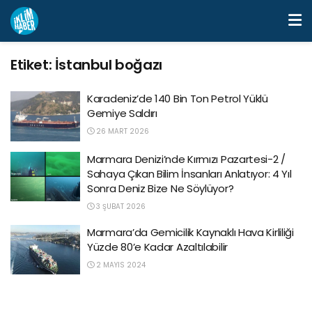
Etiket:
İstanbul boğazı
Karadeniz’de 140 Bin Ton Petrol Yüklü
Gemiye Saldırı
26 MART 2026
Marmara Denizi’nde Kırmızı Pazartesi-2 /
Sahaya Çıkan Bilim İnsanları Anlatıyor: 4 Yıl
Sonra Deniz Bize Ne Söylüyor?
3 ŞUBAT 2026
Marmara’da Gemicilik Kaynaklı Hava Kirliliği
Yüzde 80’e Kadar Azaltılabilir
2 MAYIS 2024