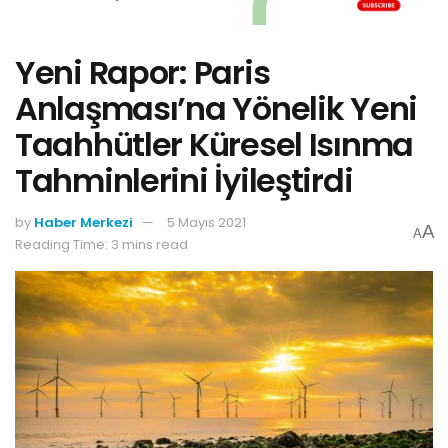
Yeni Rapor: Paris
Anlaşması’na Yönelik Yeni
Taahhütler Küresel Isınma
Tahminlerini İyileştirdi
by
Haber Merkezi
5 Mayıs 2021
A
A
Reading Time: 3 mins read