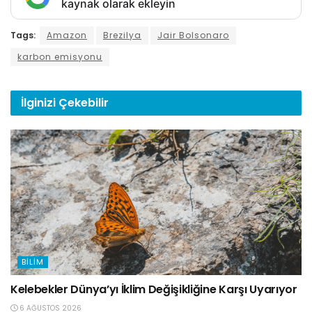
kaynak olarak ekleyin
Tags:
Amazon
Brezilya
Jair Bolsonaro
karbon emisyonu
İlginizi
Çekebilir
BILIM
Kelebekler Dünya’yı İklim Değişikliğine Karşı Uyarıyor
6 AĞUSTOS 2026