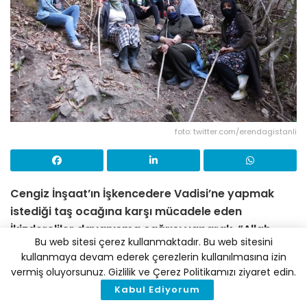
foto: twitter.com/erendagistanli
Cengiz İnşaat’ın İşkencedere Vadisi’ne yapmak
istediği taş ocağına karşı mücadele eden
İkizdereliler dayanışma çağrısı yaparak, “Allah
Bu web sitesi çerez kullanmaktadır. Bu web sitesini
aşkına herkes bize destek versin” dedi.
kullanmaya devam ederek çerezlerin kullanılmasına izin
vermiş oluyorsunuz. Gizlilik ve Çerez Politikamızı ziyaret edin.
Rize’de İşkencedere Vadisi’nde çalışan iş
Kabul Ediyorum
makinelerine engel olmak isteyen köylüler, sabahın