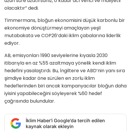
uzun süre uzatırsanız, o kadar acı verici ve maliyetli
olacaktır” dedi.
Timmermans, bloğun ekonomisini düşük karbonlu bir
ekonomiye dönüştürmeyi amaçlayan yeşil
mutabakata ve COP26’daki iklim çabalarına liderlik
ediyor.
AB, emisyonları 1990 seviyelerine kıyasla 2030
itibarıyla en az %55 azaltmaya yönelik kendi iklim
hedefini yasalaştırdı. Bu, İngiltere ve ABD’nin yanı sıra
şimdiye kadar öne sürülen en zorlu iklim
hedeflerinden biri ancak kampanyacılar bloğun daha
iyisini yapabileceğini söyleyerek %60 hedef
çağrısında bulundular.
İklim Haber'i Google'da tercih edilen
kaynak olarak ekleyin