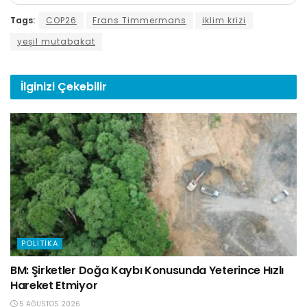
Tags:
COP26
Frans Timmermans
iklim krizi
yeşil mutabakat
İlginizi
Çekebilir
POLITIKA
BM: Şirketler Doğa Kaybı Konusunda Yeterince Hızlı
Hareket Etmiyor
5 AĞUSTOS 2026