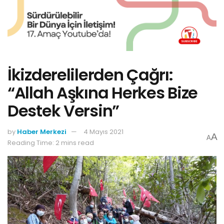
İkizderelilerden Çağrı:
“Allah Aşkına Herkes Bize
Destek Versin”
by
Haber Merkezi
4 Mayıs 2021
A
A
Reading Time: 2 mins read