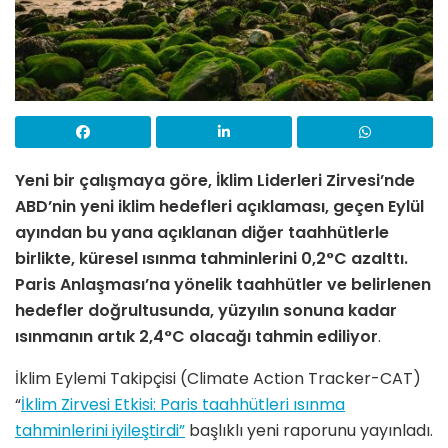
Yeni bir çalışmaya göre, İklim Liderleri Zirvesi’nde
ABD’nin yeni iklim hedefleri açıklaması, geçen Eylül
ayından bu yana açıklanan diğer taahhütlerle
birlikte, küresel ısınma tahminlerini 0,2°C azalttı.
Paris Anlaşması’na yönelik taahhütler ve belirlenen
hedefler doğrultusunda, yüzyılın sonuna kadar
ısınmanın artık 2,4°C olacağı tahmin ediliyor
.
İklim Eylemi Takipçisi (Climate Action Tracker-CAT)
“
İklim Zirvesi Etkisi: Paris taahhütleri ısınma
tahminlerini iyileştirdi”
başlıklı yeni raporunu yayınladı.