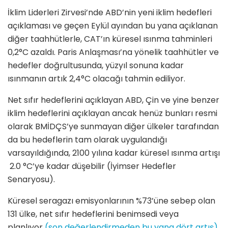
İklim Liderleri Zirvesi’nde ABD’nin yeni iklim hedefleri
açıklaması ve geçen Eylül ayından bu yana açıklanan
diğer taahhütlerle, CAT’ın küresel ısınma tahminleri
0,2°C azaldı. Paris Anlaşması’na yönelik taahhütler ve
hedefler doğrultusunda, yüzyıl sonuna kadar
ısınmanın artık 2,4°C olacağı tahmin ediliyor.
Net sıfır hedeflerini açıklayan ABD, Çin ve yine benzer
iklim hedeflerini açıklayan ancak henüz bunları resmi
olarak BMİDÇS’ye sunmayan diğer ülkeler tarafından
da bu hedeflerin tam olarak uygulandığı
varsayıldığında, 2100 yılına kadar küresel ısınma artışı
2.0 °C’ye kadar düşebilir (İyimser Hedefler
Senaryosu).
Küresel seragazı emisyonlarının %73’üne sebep olan
131 ülke, net sıfır hedeflerini benimsedi veya
planlıyor
(s
on değerlendirmeden bu yana dört artış)
.