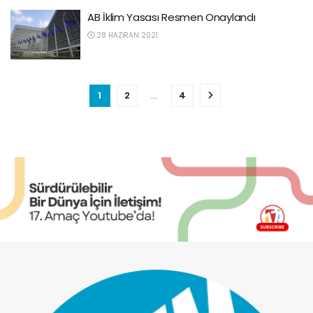
AB İklim Yasası Resmen Onaylandı
28 HAZIRAN 2021
1
2
…
4