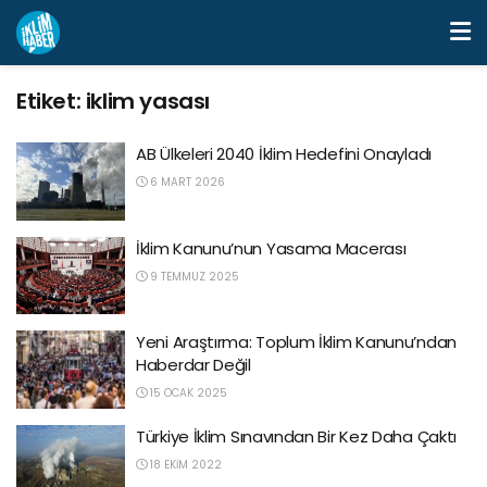
Etiket:
iklim yasası
AB Ülkeleri 2040 İklim Hedefini Onayladı
6 MART 2026
İklim Kanunu’nun Yasama Macerası
9 TEMMUZ 2025
Yeni Araştırma: Toplum İklim Kanunu’ndan
Haberdar Değil
15 OCAK 2025
Türkiye İklim Sınavından Bir Kez Daha Çaktı
18 EKIM 2022