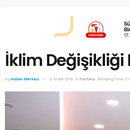
İklim Değişikliğ
by
Haber Merkezi
12 Aralık 2019
in
Politika
Reading Time: 2 