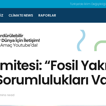
Türkiye’de İklim Değişlikliği
IZ
CLIMATE NEWS
RAPORLAR
itesi: “Fosil Yakı
Sorumlulukları V
mins read