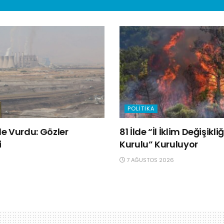
POLITIKA
e Vurdu: Gözler
81 İlde “İl İklim Değişik
i
Kurulu” Kuruluyor
7 AĞUSTOS 2026