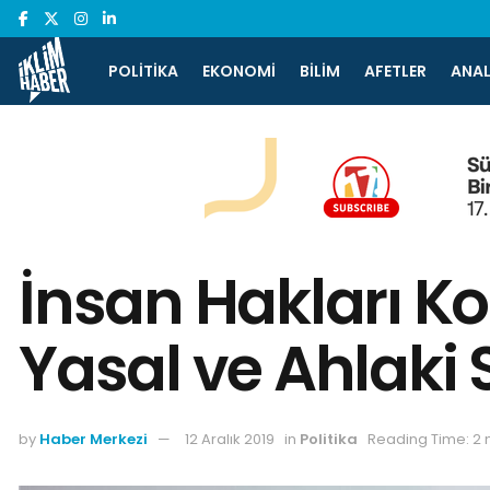
POLITIKA
EKONOMI
BILIM
AFETLER
ANAL
İnsan Hakları Kom
Yasal ve Ahlaki 
by
Haber Merkezi
12 Aralık 2019
in
Politika
Reading Time: 2 