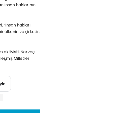
 insan haklarının
i, “İnsan hakları
r ülkenin ve şirketin
 aktivisti, Norveç
eşmiş Milletler
yin
ı