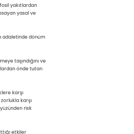
fosil yakıtlardan
apsayan yasal ve
im adaletinde dönüm
emeye taşındığını ve
nlardan önde tutan
klere karşı
 zorlukla karşı
 yüzünden risk
tığı etkiler