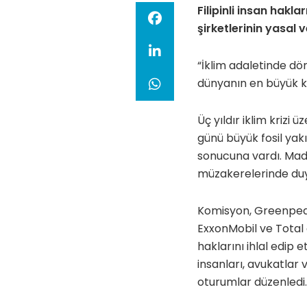
Filipinli insan hakl
şirketlerinin yasal 
“İklim adaletinde dö
dünyanın en büyük kirl
Üç yıldır iklim krizi
günü büyük fosil yak
sonucuna vardı. Mad
müzakerelerinde duyu
Komisyon, Greenpeac
ExxonMobil ve Total d
haklarını ihlal edip 
insanları, avukatlar 
oturumlar düzenledi.