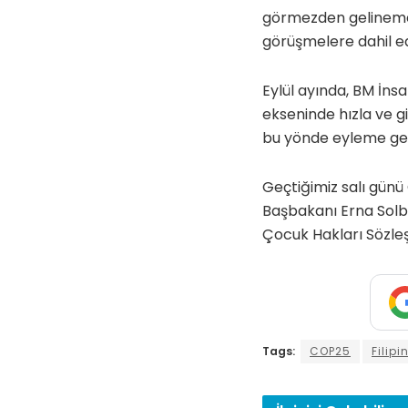
görmezden gelinemez
görüşmelere dahil e
Eylül ayında, BM İnsa
ekseninde hızla ve g
bu yönde eyleme g
Geçtiğimiz salı günü
Başbakanı Erna Solbe
Çocuk Hakları Sözleşm
Tags:
COP25
Filip