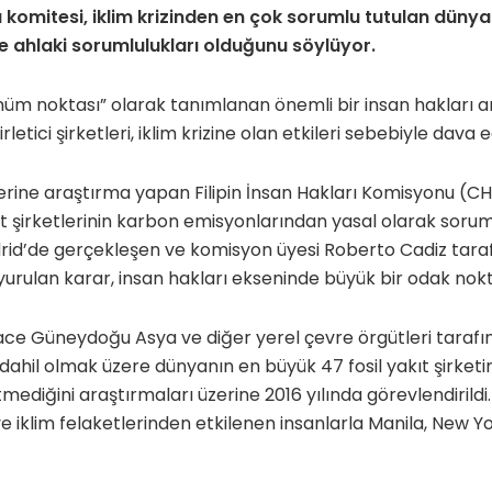
arı komitesi, iklim krizinden en çok sorumlu tutulan düny
ve ahlaki sorumlulukları olduğunu söylüyor.
nüm noktası” olarak tanımlanan önemli bir insan hakları 
etici şirketleri, iklim krizine olan etkileri sebebiyle dava ed
 üzerine araştırma yapan Filipin İnsan Hakları Komisyonu (C
ıt şirketlerinin karbon emisyonlarından yasal olarak sorum
rid’de gerçekleşen ve komisyon üyesi Roberto Cadiz tar
rulan karar, insan hakları ekseninde büyük bir odak nokta
e Güneydoğu Asya ve diğer yerel çevre örgütleri tarafınd
ahil olmak üzere dünyanın en büyük 47 fosil yakıt şirketinin
etmediğini araştırmaları üzerine 2016 yılında görevlendirildi
ve iklim felaketlerinden etkilenen insanlarla Manila, New 