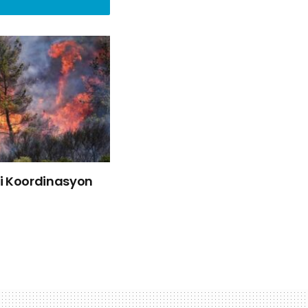
liği Koordinasyon