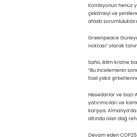
Komisyonun henüz yay
çekilmeyi ve yenilen
ahlaki sorumlulukları
Greenpeace Güneydoğ
noktası” olarak tanı
Saño, iklim krizine 
“Bu incelemenin son
fosil yakıt şirketler
Hissedarlar ve bazı A
yatırımcıları ve kamu
karşıya. Almanya’da 
altında olan dağ rehb
Devam eden COP25 müz