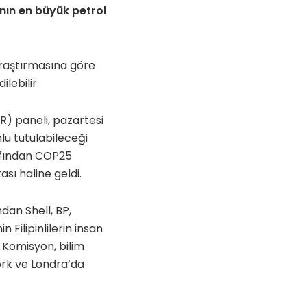
anın en büyük petrol
araştırmasına göre
ilebilir.
HR) paneli, pazartesi
lu tutulabileceği
afından COP25
sı haline geldi.
an Shell, BP,
 Filipinlilerin insan
. Komisyon, bilim
York ve Londra’da