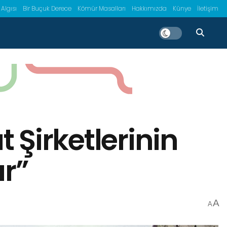
 Algısı
Bir Buçuk Derece
Kömür Masalları
Hakkımızda
Künye
İletişim
t Şirketlerinin
ar”
A
A