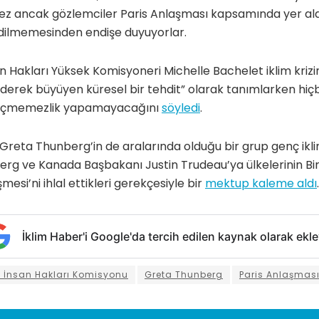
 ancak gözlemciler Paris Anlaşması kapsamında yer alan
dilmemesinden endişe duyuyorlar.
n Hakları Yüksek Komisyoneri Michelle Bachelet iklim krizin
iderek büyüyen küresel bir tehdit” olarak tanımlarken hiçbi
eçmemezlik yapamayacağını
söyledi
.
 Greta Thunberg’in de aralarında olduğu bir grup genç iklim
rg ve Kanada Başbakanı Justin Trudeau’ya ülkelerinin Birl
esi’ni ihlal ettikleri gerekçesiyle bir
mektup kaleme aldı
.
İklim Haber'i Google'da tercih edilen kaynak olarak ekle
in İnsan Hakları Komisyonu
Greta Thunberg
Paris Anlaşmas