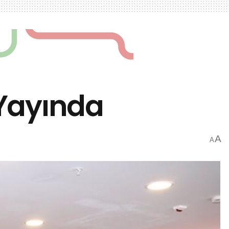
 Yayında
A
A