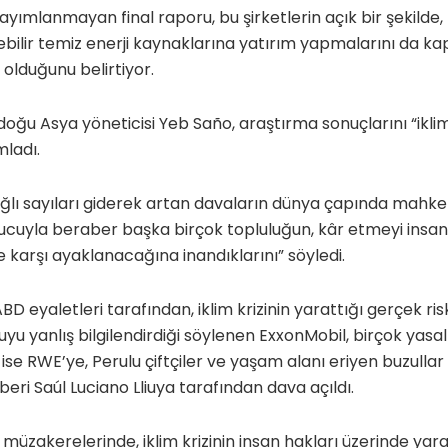
ımlanmayan final raporu, bu şirketlerin açık bir şekilde, 
ebilir temiz enerji kaynaklarına yatırım yapmalarını da k
 olduğunu belirtiyor.
u Asya yöneticisi Yeb Saño, araştırma sonuçlarını “ikl
mladı.
bağlı sayıları giderek artan davaların dünya çapında mahk
ucuyla beraber başka birçok topluluğun, kâr etmeyi insa
ine karşı ayaklanacağına inandıklarını” söyledi.
BD eyaletleri tarafından, iklim krizinin yarattığı gerçek ris
yu yanlış bilgilendirdiği söylenen ExxonMobil, birçok yasal
ise RWE’ye, Perulu çiftçiler ve yaşam alanı eriyen buzullar
eri Saúl Luciano Lliuya tarafından dava açıldı.
akerelerinde, iklim krizinin insan hakları üzerinde yarat