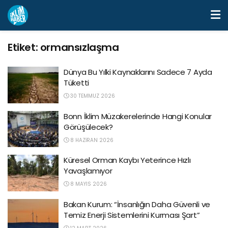
Etiket:
ormansızlaşma
Dünya Bu Yılki Kaynaklarını Sadece 7 Ayda
Tüketti
30 TEMMUZ 2026
Bonn İklim Müzakerelerinde Hangi Konular
Görüşülecek?
8 HAZIRAN 2026
Küresel Orman Kaybı Yeterince Hızlı
Yavaşlamıyor
8 MAYIS 2026
Bakan Kurum: “İnsanlığın Daha Güvenli ve
Temiz Enerji Sistemlerini Kurması Şart”