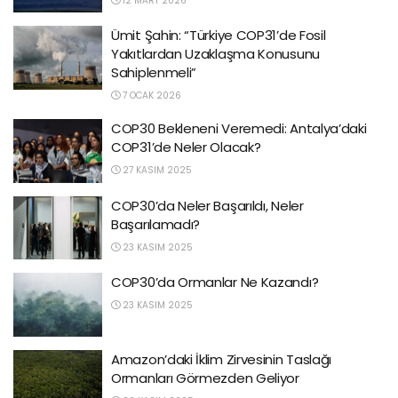
12 MART 2026
Ümit Şahin: “Türkiye COP31’de Fosil
Yakıtlardan Uzaklaşma Konusunu
Sahiplenmeli”
7 OCAK 2026
COP30 Bekleneni Veremedi: Antalya’daki
COP31’de Neler Olacak?
27 KASIM 2025
COP30’da Neler Başarıldı, Neler
Başarılamadı?
23 KASIM 2025
COP30’da Ormanlar Ne Kazandı?
23 KASIM 2025
Amazon’daki İklim Zirvesinin Taslağı
Ormanları Görmezden Geliyor