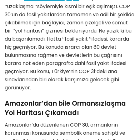
‘‘
uzaklaşma
’’
s
ö
ylemiyle kısmi bir eşik aşılmıştı. COP
30
’
un da fosil yakıtlardan tamamen ve adil bir şekilde
çıkabilmek için bağ
lay
ıcı, zaman çizelgeli ve somut
bir
‘‘
yol haritası’’ çizmesi bekleniyordu. Ne yazık ki bu
da başarılamadı. Hatta
‘‘
fosil yakıt
’’
ifadesi, kararda
hiç geçmiyor. Bu konuda ısrarcı olan 80 devlet
bulunmasına rağmen ve devletlerin bu çağrısını
karara not eden paragrafta dahi fosil yakıt ifadesi
geçmiyor. Bu konu, Türkiye
’
nin COP 31
’
deki ana
sınavlarından biri olarak karşımıza gelecek gibi
g
ö
rünüyor.
Amazonlar
’
dan bile Ormansızlaşma
Yol Haritası Çıkamadı
Amazonlar
’
da d
üzenlenen COP 30, ormanların
korunması konusunda sembolik
ö
neme sahipti ve