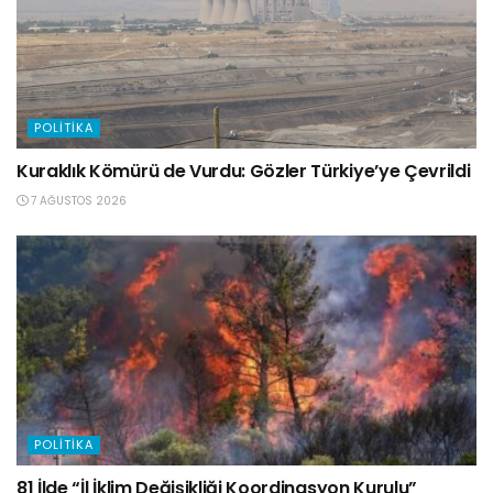
POLITIKA
Kuraklık Kömürü de Vurdu: Gözler Türkiye’ye Çevrildi
7 AĞUSTOS 2026
POLITIKA
81 İlde “İl İklim Değişikliği Koordinasyon Kurulu”