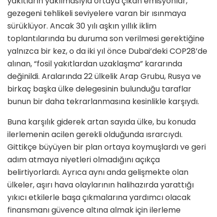
yakıtların yakılmasıyla ortaya çıkan emisyonlar,
gezegeni tehlikeli seviyelere varan bir ısınmaya
sürüklüyor. Ancak 30 yılı aşkın yıllık iklim
toplantılarında bu duruma son verilmesi gerektiğine
yalnızca bir kez, o da iki yıl önce Dubai’deki COP28’de
alınan, “fosil yakıtlardan uzaklaşma” kararında
değinildi. Aralarında 22 ülkelik Arap Grubu, Rusya ve
birkaç başka ülke delegesinin bulunduğu taraflar
bunun bir daha tekrarlanmasına kesinlikle karşıydı.
Buna karşılık giderek artan sayıda ülke, bu konuda
ilerlemenin acilen gerekli olduğunda ısrarcıydı.
Gittikçe büyüyen bir plan ortaya koymuşlardı ve geri
adım atmaya niyetleri olmadığını açıkça
belirtiyorlardı. Ayrıca aynı anda gelişmekte olan
ülkeler, aşırı hava olaylarının halihazırda yarattığı
yıkıcı etkilerle başa çıkmalarına yardımcı olacak
finansmanı güvence altına almak için ilerleme