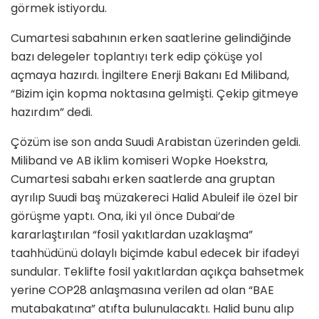
görmek istiyordu.
Cumartesi sabahının erken saatlerine gelindiğinde
bazı delegeler toplantıyı terk edip çöküşe yol
açmaya hazırdı. İngiltere Enerji Bakanı Ed Miliband,
“Bizim için kopma noktasına gelmişti. Çekip gitmeye
hazırdım” dedi.
Çözüm ise son anda Suudi Arabistan üzerinden geldi.
Miliband ve AB iklim komiseri Wopke Hoekstra,
Cumartesi sabahı erken saatlerde ana gruptan
ayrılıp Suudi baş müzakereci Halid Abuleif ile özel bir
görüşme yaptı. Ona, iki yıl önce Dubai’de
kararlaştırılan “fosil yakıtlardan uzaklaşma”
taahhüdünü dolaylı biçimde kabul edecek bir ifadeyi
sundular. Teklifte fosil yakıtlardan açıkça bahsetmek
yerine COP28 anlaşmasına verilen ad olan “BAE
mutabakatına” atıfta bulunulacaktı. Halid bunu alıp