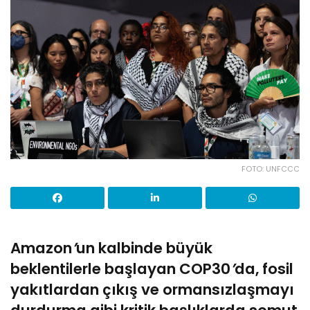
FOTO: UNFCCC
Amazon
’
un kalbinde büyük
beklentilerle başlayan COP30
’
da, fosil
yakıtlardan çıkış ve ormansızlaşmayı