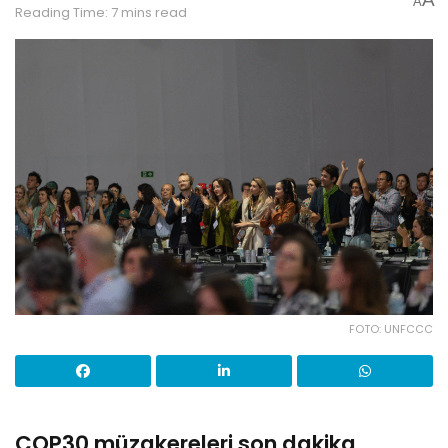
A
Reading Time: 7 mins read
FOTO: UNFCCC
COP30 müzakereleri son dakika