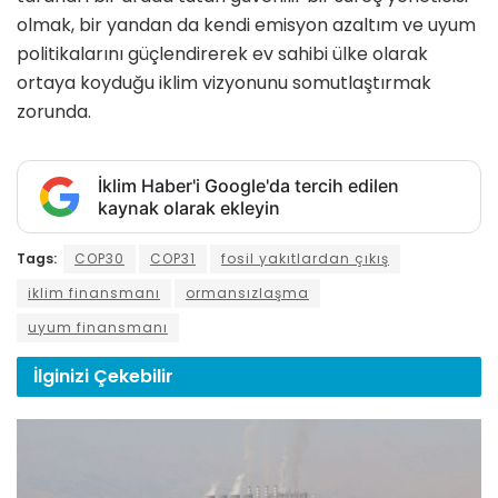
olmak, bir yandan da kendi emisyon azaltım ve uyum
politikalarını güçlendirerek ev sahibi ülke olarak
ortaya koyduğu iklim vizyonunu somutlaştırmak
zorunda.
İklim Haber'i Google'da tercih edilen
kaynak olarak ekleyin
Tags:
COP30
COP31
fosil yakıtlardan çıkış
iklim finansmanı
ormansızlaşma
uyum finansmanı
İlginizi
Çekebilir