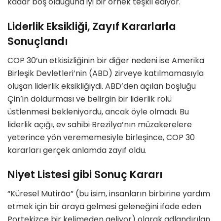
kadar boş olduğuna iyi bir
ö
rnek teşkil ediyor.
Liderlik Eksikliği, Zayıf Kararlarla
Sonuçlandı
COP 30
’
un etkisizliğinin bir diğer nedeni ise Amerika
Birleşik Devletleri
’
nin (ABD) zirveye katılmamasıyla
oluşan liderlik eksikliğiydi. ABD
’
den açılan boşluğu
Çin
’
in doldurması ve belirgin bir liderlik rolü
üstlenmesi bekleniyordu, ancak
ö
yle olmadı. Bu
liderlik açığı, ev sahibi Brezilya
’
nın müzakerelere
yeterince y
ö
n verememesiyle birleşince, COP 30
kararları gerçek anlamda zayıf oldu.
Niyet Listesi gibi Sonuç Kararı
“Küresel
Mutirã
o
” (bu isim, insanların birbirine yardım
etmek için bir araya gelmesi geleneğini ifade eden
Portekizce bir kelimeden geliyor) olarak adlandırılan