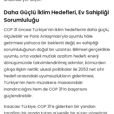
Daha Güçlü İklim Hedefleri, Ev Sahipliği
Sorumluluğu
COP 31
ö
ncesi Türkiye
’
nin iklim hedeflerini daha güçlü,
ö
lçülebilir ve Paris Anlaş
mas
ı’yla uyumlu hâle
getirmesi yalnızca bir beklenti değil, ev sahipliği
sorumluluğunun doğal bir uzantısı. Bilimsel gerçeklikle
uyumlu, orta vadeli mutlak azaltım hedefi; enerji
d
ö
nüşümünde takvimlendirilmiş adımlar; k
ö
mü
rden
çıkışa ilişkin netlik; ulusal politikalar ile 2053 net sıfır
hedefi arasındaki uyumsuzlukların giderilmesi,
Türkiye
’
nin hem müzakere masasındaki
inandırıcılığını
hem de COP 31
’
in başarısını
güçlendirebilir.
Kı
sacas
ı Türkiye, COP 31
’
e giderken bir yandan
tarafları bir arada tutan güvenilir bir süreç y
ö
neticisi