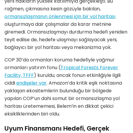
yerli halkların yüksek katılımıyla gerçekleşti. Bu
rağ
men,
çıkmasına kesin g
ö
züyle bakılan,
ormans
ızlaşmanın
ö
nlenmesi için bir yol haritası
oluşturmaya dair çalışmalar da karar metnine
giremedi. Ormansızlaşmayı durdurma hedefi yeniden
teyit edilse de, hedefe ulaşmayı sağlayacak yeni,
bağ
lay
ıcı bir yol haritası veya mekanizma yok.
COP 30
’
da ormanları koruma hedefiyle yağmur
ormanları yatırım fonu (
Tropical Forests Forever
Facility, TFFF
) kuruldu; ancak fonun etkinliğiyle ilgili
ciddi
endişeler var
. Amazon
’
da kritik eşik noktasına
yaklaşan ekositemlerin bulunduğu bir b
ö
lgede
yapılan COP
’
un dahi somut bir ormansızlaşma yol
haritası üretememesi, Belem
’
in en dikkat çekici
eksikliklerinden biri oldu.
Uyum Finansmanı Hedefi, Gerçek