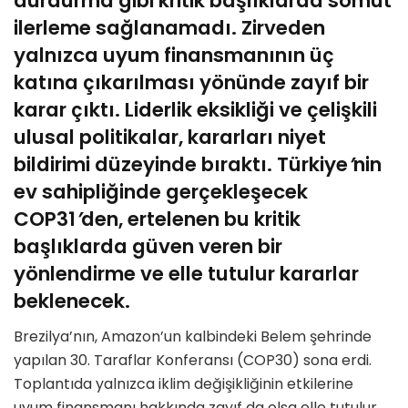
durdurma gibi kritik başlıklarda somut
ilerleme sağlanamadı. Zirveden
yalnızca uyum finansmanının üç
katına çıkarılması y
ö
nünde zayıf bir
karar çıktı. Liderlik eksikliği ve çelişkili
ulusal politikalar, kararları niyet
bildirimi düzeyinde bıraktı. Türkiye
’
nin
ev sahipliğinde gerçekleşecek
COP31
’
den, ertelenen bu kritik
başlıklarda güven veren bir
y
ö
nlendirme ve elle tutulur kararlar
beklenecek.
Brezilya
’
nın, Amazon
’
un kalbindeki Belem şehrinde
yapılan 30. Taraflar Konferansı (COP30) sona erdi.
Toplantıda yalnızca iklim değişikliğinin etkilerine
uyum finansmanı hakkında zayıf da olsa elle tutulur