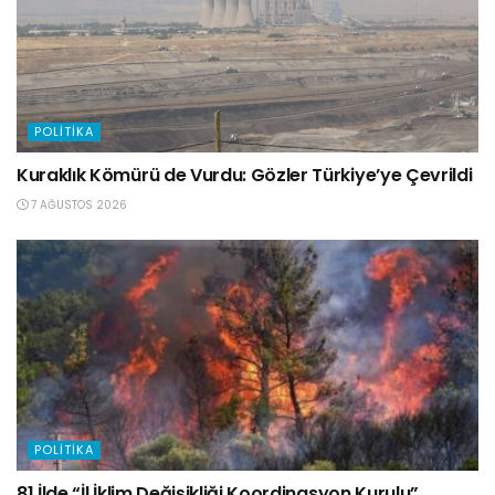
POLITIKA
Kuraklık Kömürü de Vurdu: Gözler Türkiye’ye Çevrildi
7 AĞUSTOS 2026
POLITIKA
81 İlde “İl İklim Değişikliği Koordinasyon Kurulu”