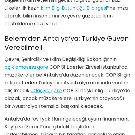
bilgilerin iklim eylemini geciktirdiği vurgulandı. Bazı
ülkeler ilk kez
‘‘
İklim Bilgi Bütünlüğü Bildirgesi
’’
ne imza
atarak, bilim insanlarını
ve
çevre gazetecilerini
destekleme s
ö
zü verdi.
Belem
’
den Antalya
’
ya: Türkiye Güven
Verebilmeli
Ç
evre,
Şehircilik ve İklim Değişikliği Bakanlığı’nın
açıklamasına g
ö
re
COP 31 Liderler Zirvesi İstanbul
’
da,
m
üzakereler ise Antalya
’
da d
üzenlenecek. COP 31 için
rekabet eden Türkiye ve Avustralya arasında varılan
alışılmadık
uzlaşıya g
ö
re
COP 31 başkanlığı Türkiye
’
de
olacak, ancak müzakerelere Türkiye
’
nin atayacağı
bir Avustralyalı temsilci başkanlık edecek.
Antalya
’
da fosil yakıtların geleceği, uyum finansmanı,
Kayıp ve Zarar Fonu gibi kilit başlıkların
ilerleyebilmesi, Türkiye
’
nin tarafları dengeli ve etkin