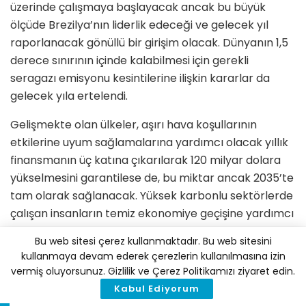
üzerinde çalışmaya başlayacak ancak bu büyük
ölçüde Brezilya’nın liderlik edeceği ve gelecek yıl
raporlanacak gönüllü bir girişim olacak. Dünyanın 1,5
derece sınırının içinde kalabilmesi için gerekli
seragazı emisyonu kesintilerine ilişkin kararlar da
gelecek yıla ertelendi.
Gelişmekte olan ülkeler, aşırı hava koşullarının
etkilerine uyum sağlamalarına yardımcı olacak yıllık
finansmanın üç katına çıkarılarak 120 milyar dolara
yükselmesini garantilese de, bu miktar ancak 2035’te
tam olarak sağlanacak. Yüksek karbonlu sektörlerde
çalışan insanların temiz ekonomiye geçişine yardımcı
olmak için bir “adil geçiş mekanizması” devreye
Bu web sitesi çerez kullanmaktadır. Bu web sitesini
alınacak. Ancak yenilenebilir enerji bileşenleri için
kullanmaya devam ederek çerezlerin kullanılmasına izin
gerekli olan fakat çıkarımı insan hakları ihlalleriyle
vermiş oluyorsunuz. Gizlilik ve Çerez Politikamızı ziyaret edin.
gölgelenen “kritik mineraller” konusundaki
Kabul Ediyorum
taahhütler, Çin ve Rusya’nın isteği üzerine metinden