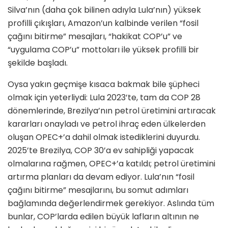
Silva
’
nın (daha çok bilinen adıyla Lula
’
nı
n) y
üksek
profilli çıkışları, Amazon
’
un kalbinde verilen
“
fosil
çağını bitirme” mesajları,
“
hakikat COP
’
u”
ve
“
uygulama COP
’
u” mottoları ile yüksek profilli bir
şekilde başladı.
Oysa yakı
n ge
çmişe kısaca bakmak bile şüpheci
olmak için yeterliydi: Lula 2023
’
te, tam da COP 28
d
ö
nemlerinde, Brezilya
’
nın petrol üretimini artıracak
kararları onayladı ve petrol ihraç
eden
ülkelerden
oluşan OPEC+
’
a dahil olmak istediklerini duyurdu.
2025
’
te Brezilya, COP 30
’
a ev sahipliği yapacak
olmalarına rağ
men, OPEC+
’
a katıldı; petrol üretimini
artırma planları da devam ediyor. Lula
’
nın
“
fosil
çağını bitirme” mesajlarını, bu somut adımları
bağlamında değerlendirmek gerekiyor. Aslında tüm
bunlar, COP
’
larda edilen büyük lafları
n alt
ının ne