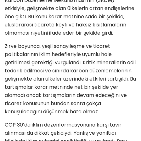
Karbon Düzenleme Mekanizması’nın (SKDM)
etkisiyle, gelişmekte olan ülkelerin artan endişelerine
ö
ne çıktı. Bu konu karar metnine sade bir şekilde,
uluslararası ticarete keyfi ve haksız kısıtlamaların
olmaması niyetini ifade eder bir şekilde girdi.
Zirve boyunca, yeşil sanayileşme ve ticaret
politikalarının iklim hedefleriyle uyumlu hale
getirilmesi gerektiği vurgulandı. Kritik minerallerin adil
tedarik edilmesi ve sınırda karbon düzenlemelerinin
gelişmekte olan ülkeler üzerindeki etkileri tartışıldı. Bu
tartışmalar karar metninde net bir şekilde yer
alamadı ancak tartışmaların devam edeceğini ve
ticaret konusunun bundan sonra çokça
konuşulacağını düşünmek hata olmaz.
COP 30
’
da iklim dezenformasyonuna karşı
tav
ır
alınması da dikkat çekiciydi. Yanlış ve yanıltıcı