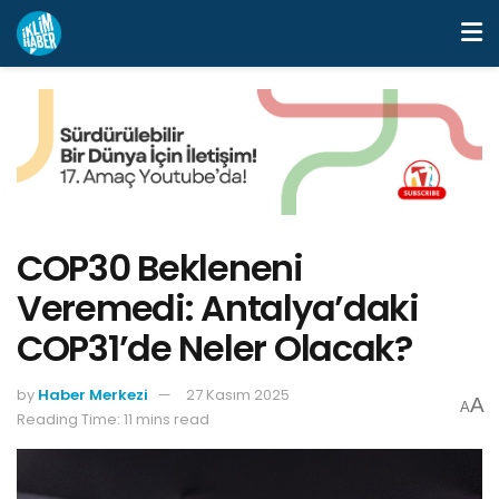
COP30 Bekleneni
Veremedi: Antalya’daki
COP31’de Neler Olacak?
by
Haber Merkezi
27 Kasım 2025
A
A
Reading Time: 11 mins read