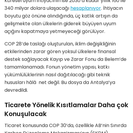
Küresel uyum ihtiyacının ise 2030
’
a kadar yıllık 160 ile
340 milyar dolara ulaşacağı
hesaplanıyor
. İhtiyacın
boyutu g
ö
z
ö
nü
ne al
ındığında, üç katlık artışın da
gelişmekte olan ülkelerin giderek büyüyen uyum
açığını kapatmaya yetmeyeceğ
i g
ö
rülüyor.
COP 28
’
de taslağı oluşturulan, iklim değişikliğinin
etkilerinden zarar g
ö
ren yoksul ülkelere finansal
destek sağlayacak Kayıp ve Zarar Fonu da Belem
’
de
tamamlanamadı. Fonun y
ö
netim yapısı, katkı
yükümlülüklerinin nası
l da
ğıtılacağı gibi teknik
hususları hâlâ
net de
ğil. Bu dosya da Antalya
’
ya
devredildi.
Ticarete Y
ö
nelik Kısıtlamalar Daha çok
Konuşulacak
Ticaret konusunda COP 30
’
da,
ö
zellikle AB
’
nin Sınırda