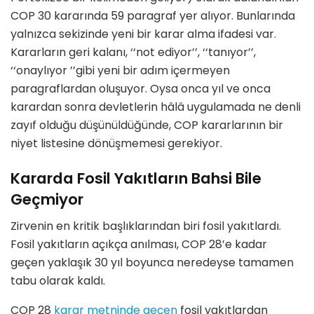
COP 30 kararında 59 paragraf yer alıyor. Bunlarında
yalnızca sekizinde yeni bir karar alma ifadesi var.
Kararların geri kalanı,
‘‘
not ediyor
’’
,
‘‘
tanıyor
’’
,
‘‘
onaylıyor
’’
gibi yeni bir adım içermeyen
paragraflardan oluşuyor. Oysa onca yıl ve onca
karardan sonra devletlerin hâlâ uygulamada ne denli
zayıf olduğu düşünüldüğünde, COP kararlarının bir
niyet listesine d
ö
nüşmemesi gerekiyor.
Kararda Fosil Yakıtların Bahsi Bile
Geçmiyor
Zirvenin en kritik başlıklarından biri fosil yakıtlardı.
Fosil yakıtların açıkça anılması, COP 28
’
e kadar
geçen yaklaşık 30 yıl boyunca neredeyse tamamen
tabu olarak kaldı.
COP 28
karar metninde geçen
fosil yakıtlardan