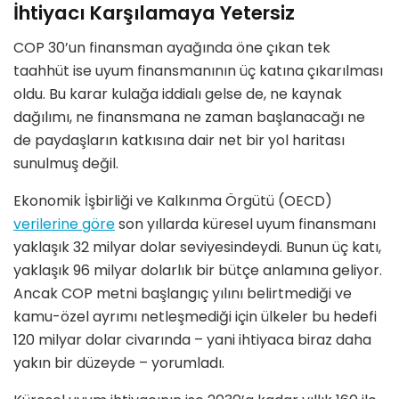
İhtiyacı Karşılamaya Yetersiz
COP 30
’
un finansman ayağında
ö
ne çıkan tek
taahhüt ise uyum finansmanının üç katına çıkarılması
oldu. Bu karar kulağa iddialı gelse de, ne kaynak
dağılımı, ne finansmana ne zaman başlanacağı ne
de paydaşların katkısına dair net bir yol haritası
sunulmuş değ
il.
Ekonomik İşbirliği ve Kalkınma Örgütü (OECD)
verilerine g
ö
re
son yıllarda küresel uyum finansmanı
yaklaşık 32 milyar dolar seviyesindeydi. Bunun üç katı,
yaklaşık 96 milyar dolarlık bir bütçe anlamına geliyor.
Ancak COP metni baş
lang
ıç yılını belirtmediği ve
kamu-
ö
zel ayrımı netleş
medi
ğ
i i
çin ülkeler bu hedefi
120 milyar dolar civarında – yani ihtiyaca biraz daha
yakın bir düzeyde – yorumladı.