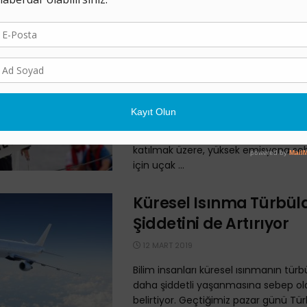
kullanması için 4.000 MW’lık temiz ene
açacak. Yazı: Chris Martin Çeviri: ...
Greta, Okyanus’ta Geç
Günün Sonunda New Yo
29 AĞUSTOS 2019
New York’ta Birleşmiş Milletler taraf
Eylül tarihleri arasında düzenlenen ik
katılmak üzere, yüksek emisyona se
için uçak ...
Küresel Isınma Türbül
Şiddetini de Artırıyor
12 MART 2019
Bilim insanları küresel ısınmanın türb
daha şiddetli yaşanmasına sebep ol
belirtiyor. Geçtiğimiz pazar günü Tü