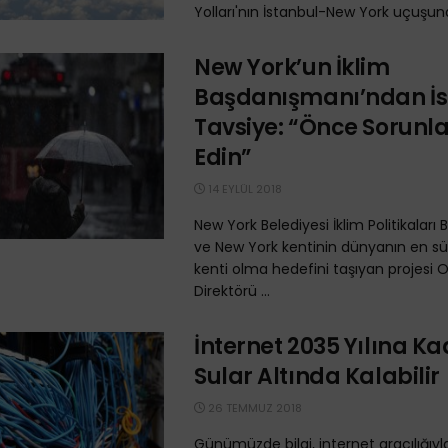
Yolları'nın İstanbul-New York uçuşund
New York’un İklim
Başdanışmanı’ndan İs
Tavsiye: “Önce Sorunla
Edin”
14 EYLÜL 2018
New York Belediyesi İklim Politikalar
ve New York kentinin dünyanın en sür
kenti olma hedefini taşıyan projesi
Direktörü ...
İnternet 2035 Yılına K
Sular Altında Kalabilir
26 TEMMUZ 2018
Günümüzde bilgi, internet aracılığıy