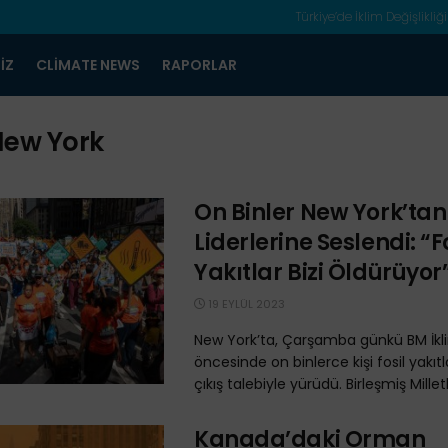
Türkiye’de İklim Değişlikliği
IZ
CLIMATE NEWS
RAPORLAR
ew York
On Binler New York’ta
Liderlerine Seslendi: “F
Yakıtlar Bizi Öldürüyor
19 EYLÜL 2023
New York’ta, Çarşamba günkü BM İkli
öncesinde on binlerce kişi fosil yakıtla
çıkış talebiyle yürüdü. Birleşmiş Milletle
Kanada’daki Orman