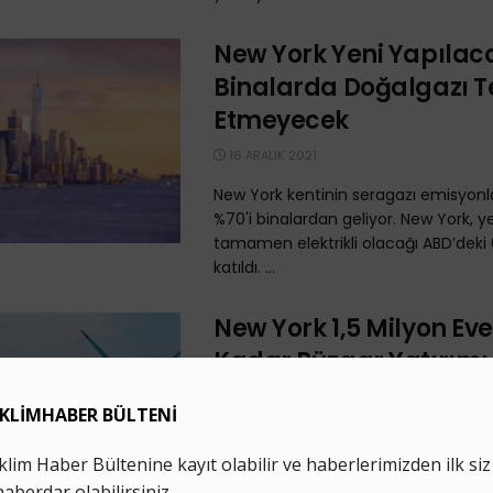
New York Yeni Yapılac
Binalarda Doğalgazı T
Etmeyecek
16 ARALIK 2021
New York kentinin seragazı emisyonla
%70'i binalardan geliyor. New York, ye
tamamen elektrikli olacağı ABD’deki
katıldı. ...
New York 1,5 Milyon Ev
Kadar Rüzgar Yatırımı
Yapacak
24 TEMMUZ 2020
New York Valisi Andrew Cuomo, 1,5 m