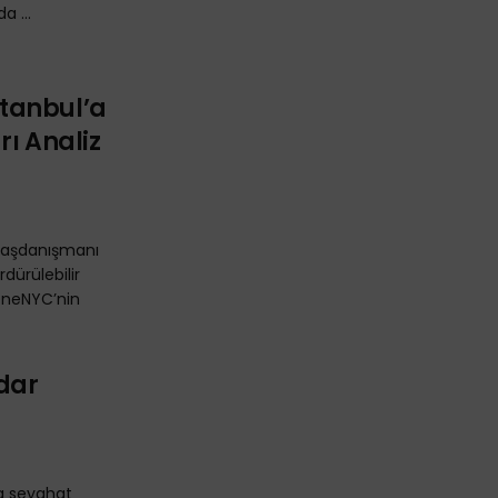
a ...
tanbul’a
rı Analiz
ı Başdanışmanı
dürülebilir
 OneNYC’nin
adar
la seyahat