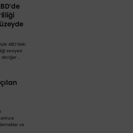
ABD’de
iliği
 Düzeyde
yle ABD’deki
iği seviyesi
 akciğer ...
Açılan
i
eterince
ernekler ve