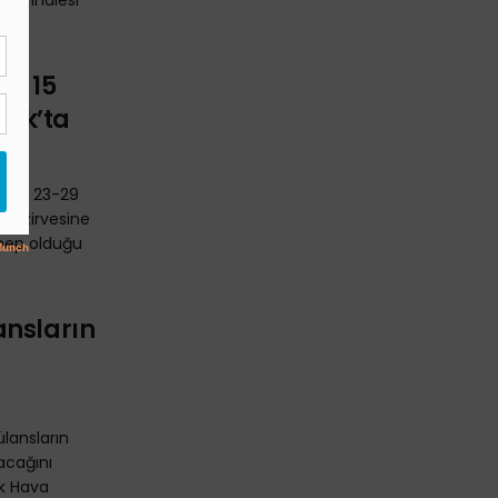
rji ihalesi
en 15
rk’ta
ından 23-29
lim zirvesine
bep olduğu
ansların
ülansların
acağını
rk Hava