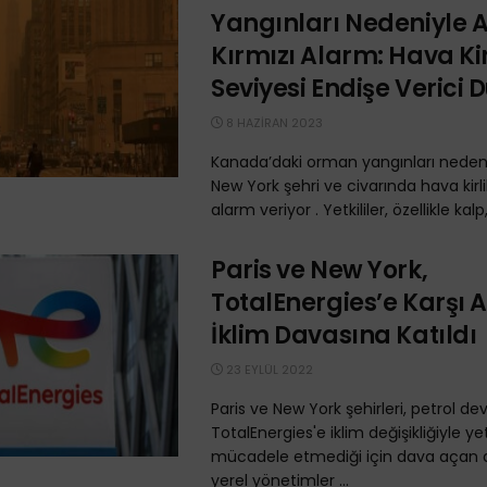
Yangınları Nedeniyle 
Kırmızı Alarm: Hava Kirl
Seviyesi Endişe Verici
8 HAZIRAN 2023
Kanada’daki orman yangınları nedeni
New York şehri ve civarında hava kirlil
alarm veriyor . Yetkililer, özellikle kalp,
Paris ve New York,
TotalEnergies’e Karşı 
İklim Davasına Katıldı
23 EYLÜL 2022
Paris ve New York şehirleri, petrol dev
TotalEnergies'e iklim değişikliğiyle y
mücadele etmediği için dava açan d
yerel yönetimler ...