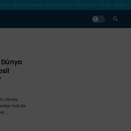
 Algısı
Bir Buçuk Derece
Kömür Masalları
Hakkımızda
Künye
İletişim
n Dünya
osil
”
m Zirvesi
rdan hızlı bir
r ...