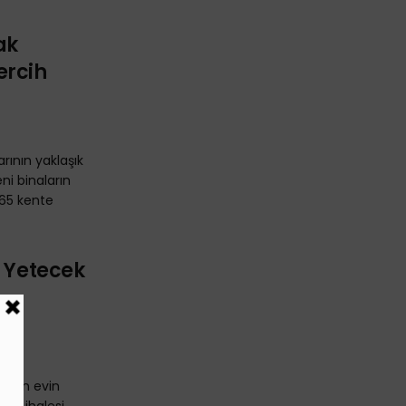
ak
ercih
rının yaklaşık
ni binaların
 65 kente
e Yetecek
ilyon evin