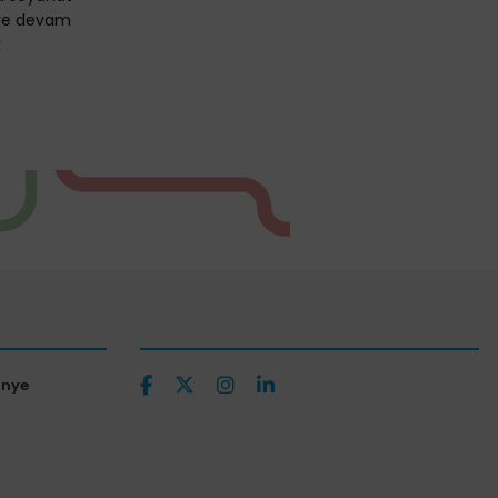
eye devam
k
ünye