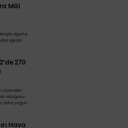
ara Mâl
eniyle sigorta
ayba uğradı.
22’de 270
u
rı açısından
biri olduğunu
aları daha yoğun
şırı Hava