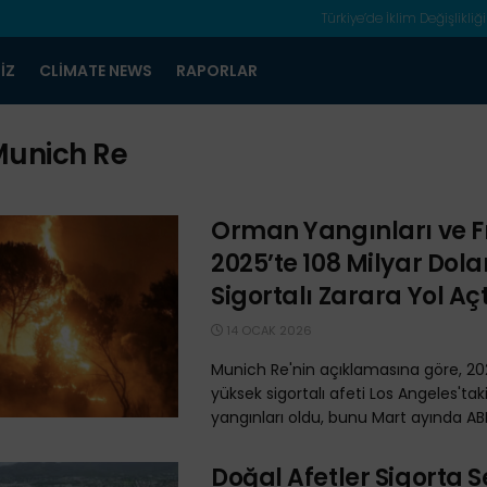
Türkiye’de İklim Değişlikliği
IZ
CLIMATE NEWS
RAPORLAR
unich Re
Orman Yangınları ve Fı
2025’te 108 Milyar Dolar
Sigortalı Zarara Yol Açt
14 OCAK 2026
Munich Re'nin açıklamasına göre, 202
yüksek sigortalı afeti Los Angeles'ta
yangınları oldu, bunu Mart ayında ABD'
Doğal Afetler Sigorta 