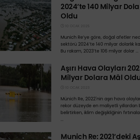
2024’te 140 Milyar Dol
Oldu
10 OCAK 2025
Munich Re’ye göre, doğal afetler ned
sektörü 2024’te 140 milyar dolarlık k
Bu rakam, 2023’te 106 milyar dolar ...
Aşırı Hava Olayları 20
Milyar Dolara Mâl Old
10 OCAK 2023
Münich Re, 2022'nin aşırı hava olayla
rekor düzeyde en maliyetli yıllardan 
belirtirken, iklim değişikliğinin fırtın
...
Munich Re: 2021’deki A