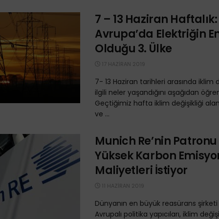
7 – 13 Haziran Haftalık:
Avrupa’da Elektriğin E
Olduğu 3. Ülke
17 HAZIRAN 2019
7- 13 Haziran tarihleri arasında iklim de
ilgili neler yaşandığını aşağıdan öğrene
Geçtiğimiz hafta iklim değişikliği ala
ve ...
Munich Re’nin Patron
Yüksek Karbon Emisyo
Maliyetleri İstiyor
11 HAZIRAN 2019
Dünyanın en büyük reasürans şirketi
Avrupalı ​​politika yapıcıları, iklim değişi