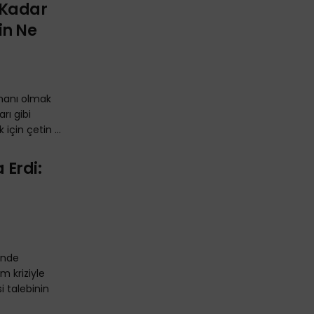
 Kadar
in Ne
smanı olmak
rı gibi
için çetin ...
 Erdi:
i'nde
m kriziyle
i talebinin