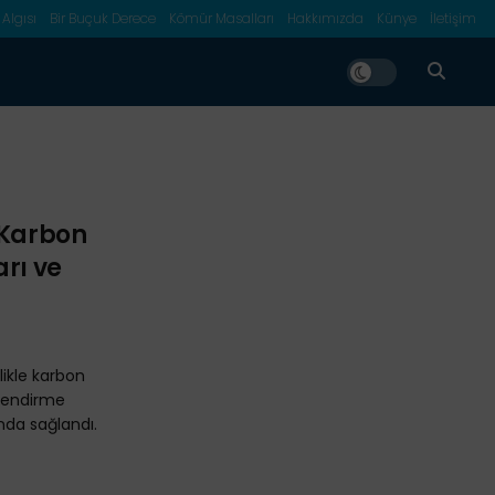
 Algısı
Bir Buçuk Derece
Kömür Masalları
Hakkımızda
Künye
İletişim
 Karbon
arı ve
ikle karbon
ilendirme
nda sağlandı.