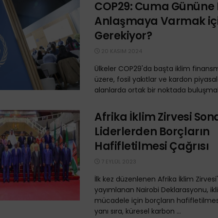
COP29: Cuma Gününe
Anlaşmaya Varmak iç
Gerekiyor?
20 KASIM 2024
Ülkeler COP29'da başta iklim finan
üzere, fosil yakıtlar ve kardon piyasala
alanlarda ortak bir noktada buluşmak 
Afrika İklim Zirvesi Sona
Liderlerden Borçların
Hafifletilmesi Çağrısı
7 EYLÜL 2023
İlk kez düzenlenen Afrika İklim Zirves
yayımlanan Nairobi Deklarasyonu, ikli
mücadele için borçların hafifletilmes
yanı sıra, küresel karbon ...