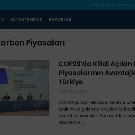
Türkiye’de İklim Değişlikliği
IZ
CLIMATE NEWS
RAPORLAR
arbon Piyasaları
COP29’da Kilidi Açılan
Piyasalarının Avantajl
Türkiye
16 OCAK 2025
COP29 görüşmelerinde ilerleme özell
azaltım ve giderme projeleri ile kred
ticaretini esas alan 6.4 madde alanı
Madde 6.4 ...