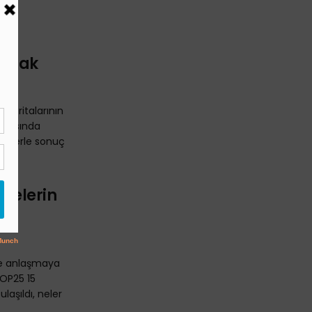
aymak
 haritalarının
i arasında
relerle sonuç
 Nelerin
ve anlaşmaya
COP25 15
ulaşıldı, neler