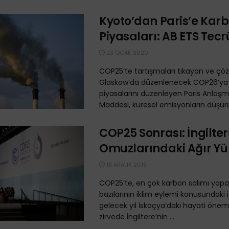
Kyoto’dan Paris’e Kar
Piyasaları: AB ETS Tecr
23 OCAK 2020
COP25’te tartışmaları tıkayan ve ç
Glaskow’da düzenlenecek COP26’ya 
piyasalarını düzenleyen Paris Anlaşma
Maddesi, küresel emisyonların düşürü
COP25 Sonrası: İngilter
Omuzlarındaki Ağır Yü
18 ARALIK 2019
COP25’te, en çok karbon salımı yapa
bazılarının iklim eylemi konusundaki is
gelecek yıl İskoçya’daki hayati önem
zirvede İngiltere’nin ...