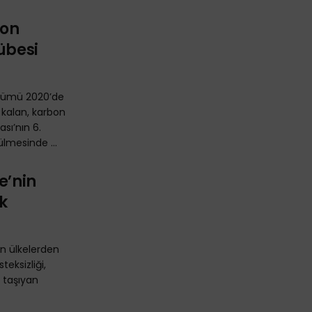
bon
übesi
özümü 2020’de
kalan, karbon
sı’nın 6.
lmesinde ...
e’nin
k
n ülkelerden
teksizliği,
 taşıyan