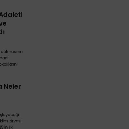
Adaleti
ve
dı
n atılmasının
madı.
kaklarını
a Neler
şlayacağı
lim zirvesi
’in ilk