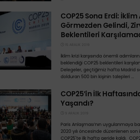
COP25 Sona Erdi: İklim 
Görmezden Gelindi, Zir
Beklentileri Karşılama
15 ARALIK 2019
İklim krizi karşısında önemli adımları
beklendiği COP25 beklentileri karşıla
Delegeler, geçtiğimiz hafta Madrid so
dolduran 500 bin kişinin talepleri ...
COP25’in İlk Haftasınd
Yaşandı?
9 ARALIK 2019
Paris Anlaşması’nın uygulanmaya ba
2020 yılı öncesinde düzenlenen son ik
COP25'te ilk hafta geride kaldı. COP25