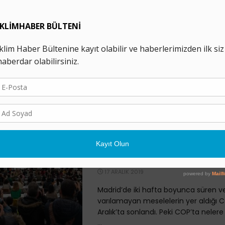
COP25: Kundaklanan
Gezegen* ve İklim Krizi
Karşısında Yerinde S
17 ARALIK 2019
İklim kriziyle mücadelede ülkelerin yol
tartışıldığı COP25, 2-15 Aralık tarihler
Madrid’de gerçekleşti. Resmi müzake
bildirgesi üzerinde anlaşılamayan ...
COP25: Nelere Ulaşıldı,
Yapılması Gerekiyor?
17 ARALIK 2019
Madrid’de iki hafta boyunca süren 
varılamayan meselelerin yer aldığı 
Aralık’ta sonlandı. Peki COP’ta nelere 
...