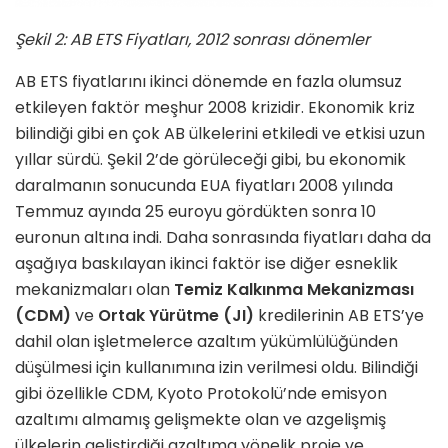
Şekil 2: AB ETS Fiyatları, 2012 sonrası dönemler
AB ETS fiyatlarını ikinci dönemde en fazla olumsuz
etkileyen faktör meşhur 2008 krizidir. Ekonomik kriz
bilindiği gibi en çok AB ülkelerini etkiledi ve etkisi uzun
yıllar sürdü. Şekil 2’de görüleceği gibi, bu ekonomik
daralmanın sonucunda EUA fiyatları 2008 yılında
Temmuz ayında 25 euroyu gördükten sonra 10
euronun altına indi. Daha sonrasında fiyatları daha da
aşağıya baskılayan ikinci faktör ise diğer esneklik
mekanizmaları olan
Temiz Kalkınma Mekanizması
(CDM)
ve
Ortak Yürütme (JI)
kredilerinin AB ETS’ye
dahil olan işletmelerce azaltım yükümlülüğünden
düşülmesi için kullanımına izin verilmesi oldu. Bilindiği
gibi özellikle CDM, Kyoto Protokolü’nde emisyon
azaltımı almamış gelişmekte olan ve azgelişmiş
ülkelerin geliştirdiği azaltıma yönelik proje ve