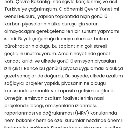
notu Çevre Bakanlığı’nda ilgiyle karşılanmış ve acil
Türkiye’ye çağrılmıştım. O dönemki Çevre Yönetimi
Genel Müdürü, yapılan toplantıda niçin gönüllü
karbon piyasalarının ülke duruşu için sorun
olmayacağını gerekçelendiren bir sunum yapmamı
istedi. Büyük çoğunluğu konuya olumsuz bakan
bürokratların olduğu bu toplantının çok stresli
geçtiğini unutmuyorum. Ama nihayetinde genel
kanaat kırıldı ve ülkede gönüllü emisyon piyasaları
izni çıktı. Bence bu gönüllü piyasa uygulaması oldukça
güzel sonuçlar da doğurdu. Bu sayede, ülkede azaltım
sağlayıcı projeler yapıldı, piyasanın ne olduğu
konusunda uzmanlık ve kapasite gelişimi sağlandı.
Örneğin, emisyon azaltım faaliyetlerinin nasıl
projelendirileceği, emisyonların izlenmesi,
raporlanması ve doğrulanması (MRV) konularında
hem bakanlık hem de özel kurumlar nezdinde önemli
ilerlemeler sağlandı. Şimdiye kadar hiç resmi azaltım