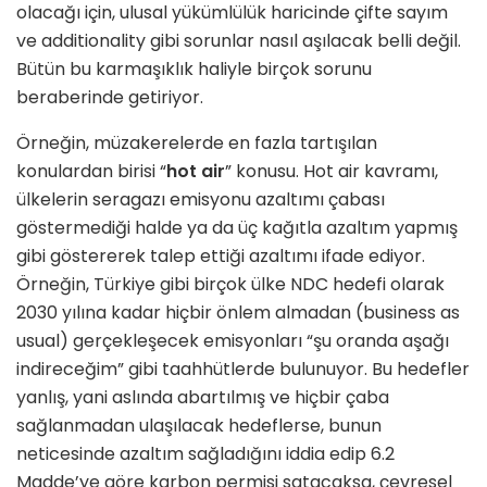
olacağı için, ulusal yükümlülük haricinde çifte sayım
ve additionality gibi sorunlar nasıl aşılacak belli değil.
Bütün bu karmaşıklık haliyle birçok sorunu
beraberinde getiriyor.
Örneğin, müzakerelerde en fazla tartışılan
konulardan birisi “
hot air
” konusu. Hot air kavramı,
ülkelerin seragazı emisyonu azaltımı çabası
göstermediği halde ya da üç kağıtla azaltım yapmış
gibi göstererek talep ettiği azaltımı ifade ediyor.
Örneğin, Türkiye gibi birçok ülke NDC hedefi olarak
2030 yılına kadar hiçbir önlem almadan (business as
usual) gerçekleşecek emisyonları “şu oranda aşağı
indireceğim” gibi taahhütlerde bulunuyor. Bu hedefler
yanlış, yani aslında abartılmış ve hiçbir çaba
sağlanmadan ulaşılacak hedeflerse, bunun
neticesinde azaltım sağladığını iddia edip 6.2
Madde’ye göre karbon permisi satacaksa, çevresel