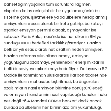
bahsettiğim yaşanan tüm sorunlara rağmen,
nispeten kolay anlaşılabilir bir uygulama çünkü bu
sisteme göre, işletmelere ya da ülkelere hesaplanmış
emisyonlarını esas alarak bir kota getirip, bu kotayı
aşanlar emisyon permisi alacak, aşmayanlar ise
satacak. Paris Anlaşması’nda ise her ülkenin BM’ye
sunduğu INDC hedefleri farklılık gösteriyor. Bazıları
belli bir yılı esas alarak net azaltım hedefi almışken,
bazıları referans yılın altına inmeyi, emisyon
yoğunluğunu azaltmayı, yenilenebilir enerji miktarını
belli bir seviyeye çıkartmayı hedefliyor. Dolayısıyla 6.2
Madde ile tanımlanan uluslararası karbon ticaretinde
emisyonların muhasebeleştirilmesi, bu öngörülen
azaltımların nasıl emisyon birimine dönüştürüleceği
ve emisyon transferinin nasıl yapılacağı konuları hala
net değil. “6.4 Maddesi CDM’e benzer” dedik ancak
burada da ülkelerin her birinin azaltım yükümlülüğü