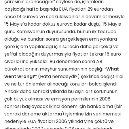
çaresinin aranacağını” söylese de, işlemlerin
başladığı hafta başında EUA fiyatları 29 eurodan
önce 18 euroya ve spekülasyonların devam etmesiyle
15 Mayıs’a kadar dokuz euroya kadar düştü. 15 Mayıs
günü Komisyon’un duyurusunda, bunun ilk tecrübe
olduğu ve bundan sonra gerçekleşen emisyonlara
göre işlem yapılacağı için sürecin daha gerçekçi ve
şeffaf olacağını duyurmasıyla fiyatlar tekrar 15 euro
civarlarına yükseldi. Bu dönemden sonra AB
bürokratlarının meşhur sunumlarının başlığı “
What
went wrong?
” (Hata neredeydi?) şeklinde değiştirildi
ve ne tür önlemler alınacağı konuları bolca işlendi.
Ancak daha sonraki yıllarda bu aşırı arz sorununun
çok büyük olması ve emisyon permilerinin 2008
sonrası başlayacak ikinci dönem için bankalama (bir
sonraki döneme aktarma) işlemine izin verilmemesi
nedeniyle EUA fiyatları 2006 yılında yine çöktü ve
nihayetinde 2007 sonunda 0.03 euro ile sıfırlandı.