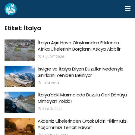
Etiket:
İtalya
İtalya Aşırı Hava Olaylarından Etkilenen
Afrika Ülkelerinin Borçlarını Askıya Alabilir
16 ŞUBAT 2026
İsviçre ve İtalya Eriyen Buzullar Nedeniyle
Sınırlarını Yeniden Belirliyor
1 EKIM 2024
İtalya’daki Marmolada Buzulu Geri Dönüşü
Olmayan Yolda!
13 EYLÜL 2024
Akdeniz Ülkelerinden Ortak Bildiri: “İklim Krizi
Yaşamımızı Tehdit Ediyor”